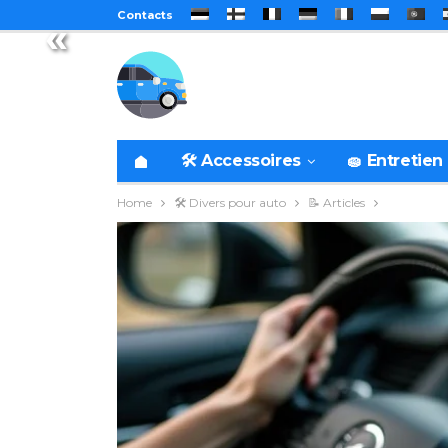
Contacts
«
🛠️ Accessoires
🧽 Entretien
Home
🛠️ Divers pour auto
📝 Articles