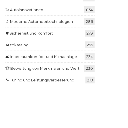
🚀 Autoinnovationen
854
🔬 Moderne Automobiltechnologien
286
🛡️ Sicherheit und Komfort
279
Autokatalog
255
🛋️ Innenraumkomfort und Klimaanlage
234
🏆 Bewertung von Merkmalen und Wert
230
🔧 Tuning und Leistungsverbesserung
218