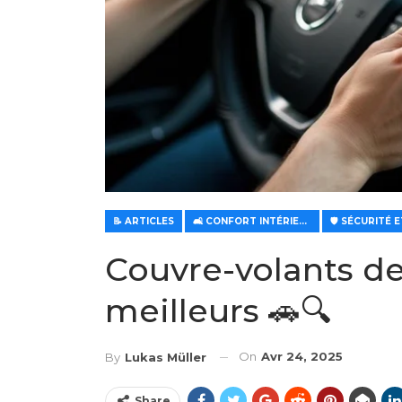
📝 ARTICLES
🛋️ CONFORT INTÉRIEUR ET CLIMATISATION
Couvre-volants de
meilleurs 🚗🔍
On
Avr 24, 2025
By
Lukas Müller
Share