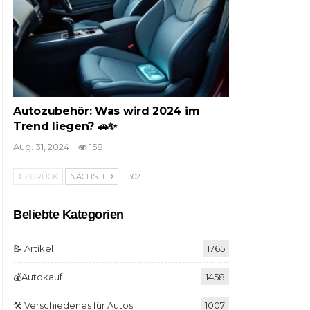
Autozubehör: Was wird 2024 im
Trend liegen? 🚗✨
Aug. 31, 2024
158
ZURÜCK
NÄCHSTE
1 302
Beliebte Kategorien
📝 Artikel
1765
💰Autokauf
1458
🛠️ Verschiedenes für Autos
1007