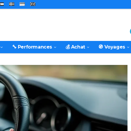
🔧 Performances
💰 Achat
🧭 Voyages