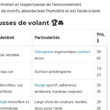
’entretien et respectueuse de l’environnement.
 de motifs, absorbe bien l’humidité et est facile à laver.
sses de volant 🏆🚘
Prix,
Matériel
Particularités
$
Conception
ergonomique,
confort
50-
cuir véritable
accru
60
15-
Faux cuir
Surface antidérapante
25
Microfibre, cuir
Design
sportif, adhérence
20-
artificiel
améliorée, matériau respirant
30
Style
microfibre et
Large choix de couleurs, textiles
20-
technologie
doux, pose facile
30