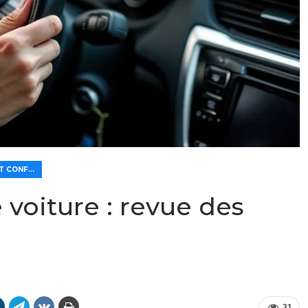
🛡️ SÉCURITÉ ET CONFORT
 voiture : revue des
31