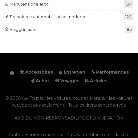
🧽 Manutenzione auto
127
🔬 Tecnologie automobilistiche moderne
120
🧭 Viaggi in auto
85
🛠️ Accessoires
🧽 Entretien
🔧 Performances
💰 Achat
🧭 Voyages
📝 Articles
© 2026 - 🚙 Tout sur les voitures, nous écrivons sur les voitures
neuves et pas seulement | Tous les droits sont réservés.
AVIS DE NON-RESPONSABILITÉ ET DIVULGATION
Toutes les informations sur
https://auto.inform.com.de
sont