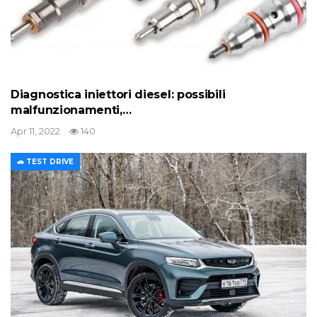
Diagnostica iniettori diesel: possibili
malfunzionamenti,…
Apr 11, 2022
140
🚗 TEST DRIVE