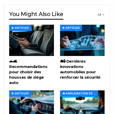
You Might Also Like
All
📝 ARTICLES
📝 ARTICLES
🚗🛋️
🚘🔒 Dernières
Recommandations
innovations
pour choisir des
automobiles pour
housses de siège
renforcer la sécurité
auto
📝 ARTICLES
👁️ AMÉLIORATION DE LA VISIBILITÉ ET DE L'ÉCLAIRAGE