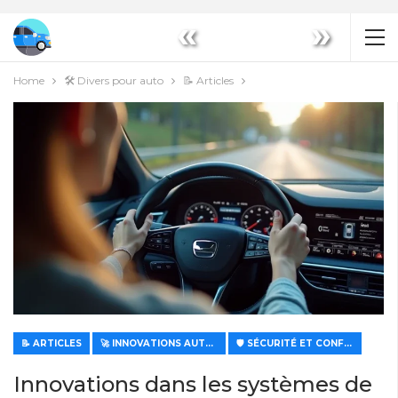
«
»
Home
🛠️ Divers pour auto
📝 Articles
📝 ARTICLES
🚀 INNOVATIONS AUTOMOBILES
🛡️ SÉCURITÉ ET CONFORT
Innovations dans les systèmes de