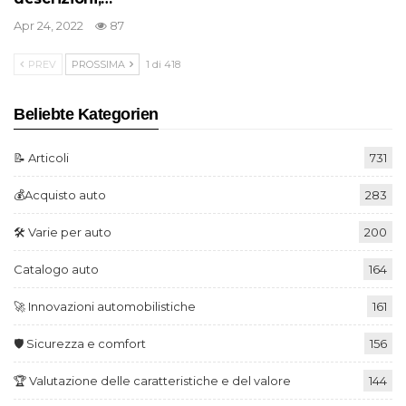
Apr 24, 2022
87
PREV
PROSSIMA
1 di 418
Beliebte Kategorien
📝 Articoli
731
💰Acquisto auto
283
🛠️ Varie per auto
200
Catalogo auto
164
🚀 Innovazioni automobilistiche
161
🛡️ Sicurezza e comfort
156
🏆 Valutazione delle caratteristiche e del valore
144