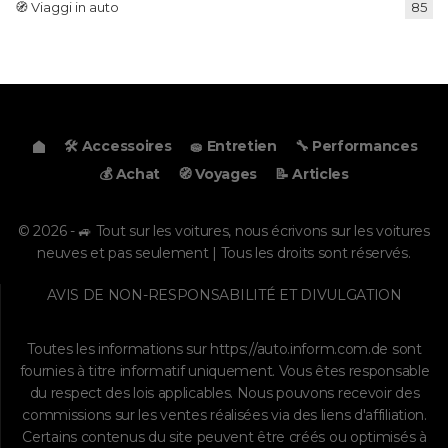
🧭 Viaggi in auto
85
🛠️ Accessoires
🧽 Entretien
🔧 Performances
💰 Achat
🧭 Voyages
📝 Articles
© 2026 - 🚙 Tout sur les voitures, nous écrivons sur les voitures
neuves et pas seulement | Tous les droits sont réservés.
AVIS DE NON-RESPONSABILITÉ ET DIVULGATION
Toutes les informations sur
https://auto.inform.com.de
sont
fournies à titre informatif uniquement. Vous êtes responsable
du respect des lois applicables. Nous pouvons recevoir des
commissions sur les ventes réalisées via des liens d'affiliation.
Certains contenus du site peuvent être créés ou optimisés à