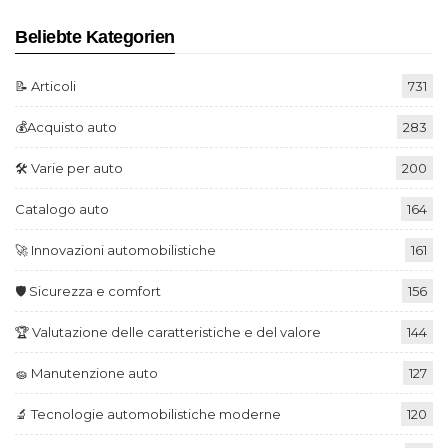
Beliebte Kategorien
📝 Articoli
731
💰Acquisto auto
283
🛠️ Varie per auto
200
Catalogo auto
164
🚀 Innovazioni automobilistiche
161
🛡️ Sicurezza e comfort
156
🏆 Valutazione delle caratteristiche e del valore
144
🧽 Manutenzione auto
127
🔬 Tecnologie automobilistiche moderne
120