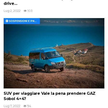
drive…
Lug 2, 2022
103
🛞 SOSPENSIONI E PNEUMATICI
SUV per viaggiare Vale la pena prendere GAZ
Sobol 4×4?
Lug 7, 2022
94