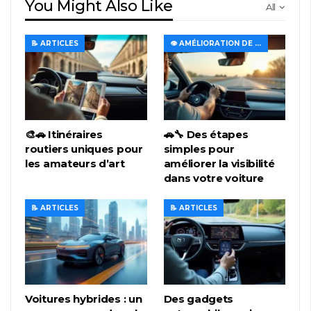
You Might Also Like
All
📝 ARTICLES
👁️ AMÉLIORATION DE LA VISIBILITÉ ET DE L'ÉCLAIRAGE
🎨🚗 Itinéraires
🚗🔧 Des étapes
routiers uniques pour
simples pour
les amateurs d’art
améliorer la visibilité
dans votre voiture
📝 ARTICLES
📝 ARTICLES
Voitures hybrides : un
Des gadgets