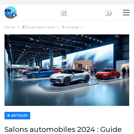
«
»
Home
🛠️ Divers pour auto
📝 Articles
📝 ARTICLES
Salons automobiles 2024 : Guide