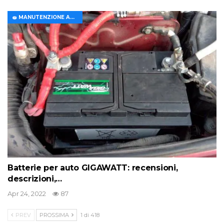
🧽 MANUTENZIONE AUTO
Batterie per auto GIGAWATT: recensioni,
descrizioni,…
Apr 24, 2022
87
PREV
PROSSIMA
1 di 418