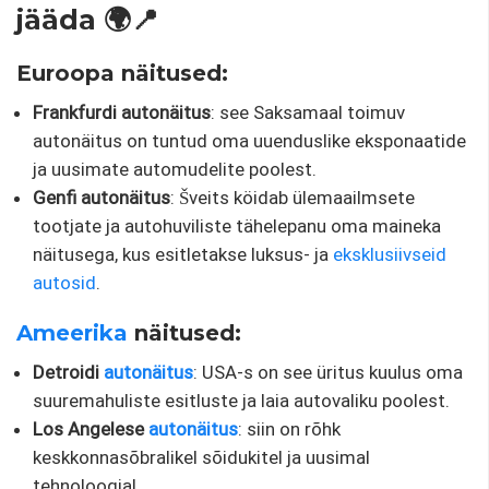
jääda 🌍📍
Euroopa näitused:
Frankfurdi autonäitus
: see Saksamaal toimuv
autonäitus on tuntud oma uuenduslike eksponaatide
ja uusimate automudelite poolest.
Genfi autonäitus
: Šveits köidab ülemaailmsete
tootjate ja autohuviliste tähelepanu oma maineka
näitusega, kus esitletakse luksus- ja
eksklusiivseid
autosid
.
Ameerika
näitused:
Detroidi
autonäitus
: USA-s on see üritus kuulus oma
suuremahuliste esitluste ja laia autovaliku poolest.
Los Angelese
autonäitus
: siin on rõhk
keskkonnasõbralikel sõidukitel ja uusimal
tehnoloogial.