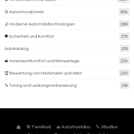
🚀 Autoinnovationen
854
🔬 Moderne Automobiltechnologien
286
🛡️ Sicherheit und Komfort
279
Autokatalog
255
🛋️ Innenraumkomfort und Klimaanlage
234
🏆 Bewertung von Merkmalen und Wert
230
🔧 Tuning und Leistungsverbesserung
218
🛠️ Tarvikud
🧽 Autohooldus
🔧 Jõudlus