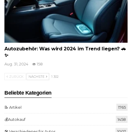
Autozubehör: Was wird 2024 im Trend liegen? 🚗
✨
Aug. 31, 2024
158
ZURÜCK
NÄCHSTE
1 302
Beliebte Kategorien
📝 Artikel
1765
💰Autokauf
1458
🛠️ Verschiedenes für Autos
1007