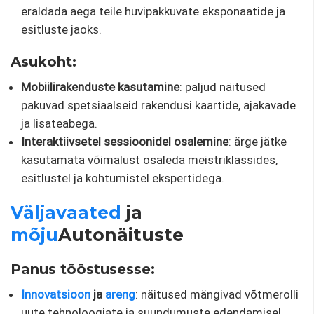
eraldada aega teile huvipakkuvate eksponaatide ja
esitluste jaoks.
Asukoht:
Mobiilirakenduste kasutamine
: paljud näitused
pakuvad spetsiaalseid rakendusi kaartide, ajakavade
ja lisateabega.
Interaktiivsetel sessioonidel osalemine
: ärge jätke
kasutamata võimalust osaleda meistriklassides,
esitlustel ja kohtumistel ekspertidega.
Väljavaated
ja
mõju
Autonäituste
Panus tööstusesse:
Innovatsioon
ja
areng
: näitused mängivad võtmerolli
uute tehnoloogiate ja suundumuste edendamisel