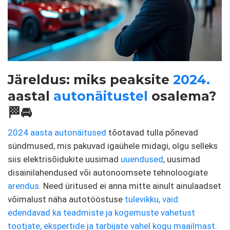
Järeldus: miks peaksite
2024.
aastal
autonäitustel
osalema?
🏁🚘
2024 aasta autonäitused
tõotavad tulla põnevad
sündmused, mis pakuvad igaühele midagi, olgu selleks
siis elektrisõidukite uusimad
uuendused
, uusimad
disainilahendused või autonoomsete tehnoloogiate
arendus
. Need üritused ei anna mitte ainult ainulaadset
võimalust näha autotööstuse
tulevikku, vaid
edendavad ka teadmiste ja kogemuste vahetust
tootjate, ekspertide ja tarbijate vahel kogu maailmast.