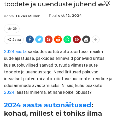
toodete ja uuenduste juhend 🚗💡
Peal
okt 12, 2024
Kõrval
Lukas Müller
29
Jaga
2024 aasta
saabudes astub autotööstuse maailm
uude ajastusse, pakkudes erinevaid põnevaid üritusi,
kus autohuvilised saavad tutvuda viimaste uute
toodete ja uuendustega. Need üritused pakuvad
ideaalset platvormi autotööstuse uusimate trendide ja
edusammude avastamiseks. Niisiis, kuhu peaksite
2024.
aastal minema, et näha kõike lõbusat?
2024 aasta autonäitused
:
kohad, millest ei tohiks ilma