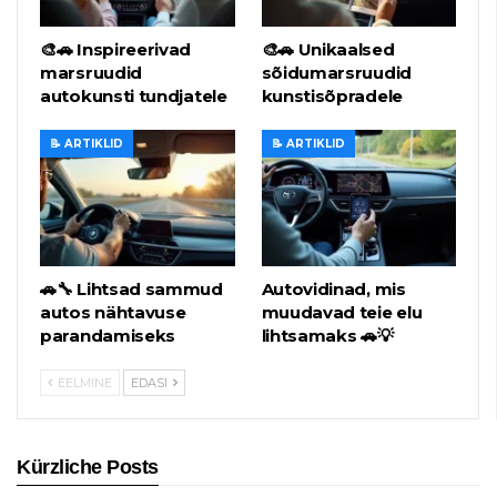
🎨🚗 Inspireerivad
🎨🚗 Unikaalsed
marsruudid
sõidumarsruudid
autokunsti tundjatele
kunstisõpradele
📝 ARTIKLID
📝 ARTIKLID
🚗🔧 Lihtsad sammud
Autovidinad, mis
autos nähtavuse
muudavad teie elu
parandamiseks
lihtsamaks 🚗💡
EELMINE
EDASI
Kürzliche Posts