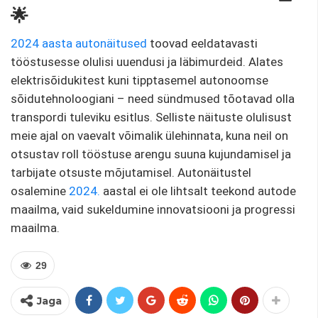
🌟
2024 aasta autonäitused
toovad eeldatavasti
tööstusesse olulisi uuendusi ja läbimurdeid. Alates
elektrisõidukitest kuni tipptasemel autonoomse
sõidutehnoloogiani – need sündmused tõotavad olla
transpordi tuleviku esitlus. Selliste näituste olulisust
meie ajal on vaevalt võimalik ülehinnata, kuna neil on
otsustav roll tööstuse arengu suuna kujundamisel ja
tarbijate otsuste mõjutamisel. Autonäitustel
osalemine
2024.
aastal ei ole lihtsalt teekond autode
maailma, vaid sukeldumine innovatsiooni ja progressi
maailma.
29
Jaga