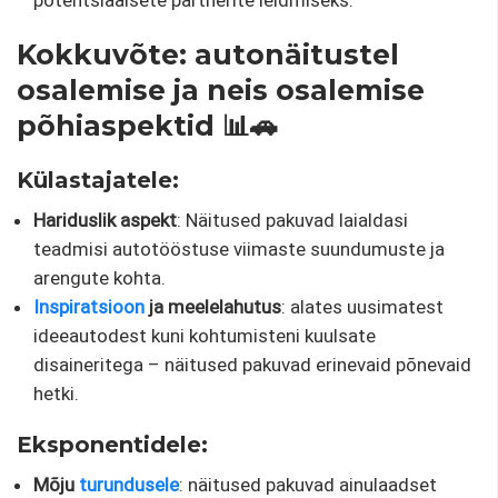
Kokkuvõte: autonäitustel
osalemise ja neis osalemise
põhiaspektid 📊🚗
Külastajatele:
Hariduslik aspekt
: ​​Näitused pakuvad laialdasi
teadmisi autotööstuse viimaste suundumuste ja
arengute kohta.
Inspiratsioon
ja meelelahutus
: alates uusimatest
ideeautodest kuni kohtumisteni kuulsate
disaineritega – näitused pakuvad erinevaid põnevaid
hetki.
Eksponentidele:
Mõju
turundusele
: näitused pakuvad ainulaadset