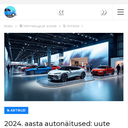
«
»
Kodu
🛠️ Mitmesugust autole
📝 Artiklid
📝 ARTIKLID
2024. aasta autonäitused: uute