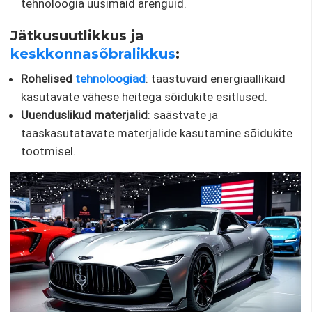
tehnoloogia uusimaid arenguid.
Jätkusuutlikkus ja
keskkonnasõbralikkus
:
Rohelised
tehnoloogiad
: taastuvaid energiaallikaid
kasutavate vähese heitega sõidukite esitlused.
Uuenduslikud materjalid
: säästvate ja
taaskasutatavate materjalide kasutamine sõidukite
tootmisel.