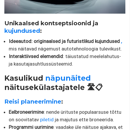
Unikaalsed kontseptsioonid ja
kujundused
:
Ideeautod: originaalsed ja futuristlikud kujundused
,
mis näitavad nägemust autotehnoloogia tulevikust.
Interaktiivsed elemendid
: täiustatud meelelahutus-
ja kasutajasuhtlussüsteemid.
Kasulikud
näpunäited
näitusekülastajatele 🛣️📋
Reisi planeerimine
:
Eelbroneerimine
: nende ürituste populaarsuse tõttu
on soovitatav
piletid
ja majutus ette broneerida.
Programmi uurimine
: vaadake üle näituse ajakava, et