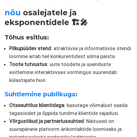
nõu
osalejatele ja
eksponentidele 🏗️🎤
Tõhus esitlus:
Pilkupüüdev stend
: atraktiivse ja informatiivse stendi
loomine aitab teil konkurentidest silma paista.
Toote tutvustus
: uute toodete ja uuenduste
esitlemine interaktiivses vormingus suurendab
külastajate huvi.
Suhtlemine publikuga
:
Otsesuhtlus klientidega
: kasutage võimalust saada
tagasisidet ja õppida tundma klientide vajadusi.
Võrgustikud ja partnerlussuhted
: Näitused on
suurepärane platvorm ärikontaktide loomiseks ja
potentsiaalsete partnerite leidmiseks.