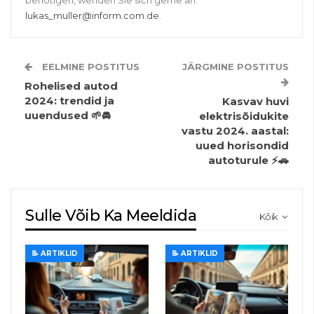
benötigen, wenden Sie sich gerne an:
lukas_muller@inform.com.de
.
EELMINE POSTITUS
JÄRGMINE POSTITUS
Rohelised autod
2024: trendid ja
Kasvav huvi
uuendused 🌱🚘
elektrisõidukite
vastu 2024. aastal:
uued horisondid
autoturule ⚡🚗
Sulle Võib Ka Meeldida
Kõik
📝 ARTIKLID
📝 ARTIKLID