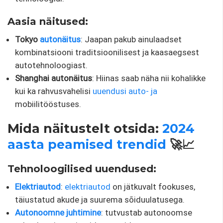
Aasia näitused:
Tokyo
autonäitus
: Jaapan pakub ainulaadset
kombinatsiooni traditsioonilisest ja kaasaegsest
autotehnoloogiast.
Shanghai autonäitus
: Hiinas saab näha nii kohalikke
kui ka rahvusvahelisi
uuendusi auto- ja
mobiilitööstuses.
Mida näitustelt otsida:
2024
aasta peamised trendid
🚀📈
Tehnoloogilised uuendused:
Elektriautod
:
elektriautod
on jätkuvalt fookuses,
täiustatud akude ja suurema sõiduulatusega.
Autonoomne juhtimine
: tutvustab autonoomse