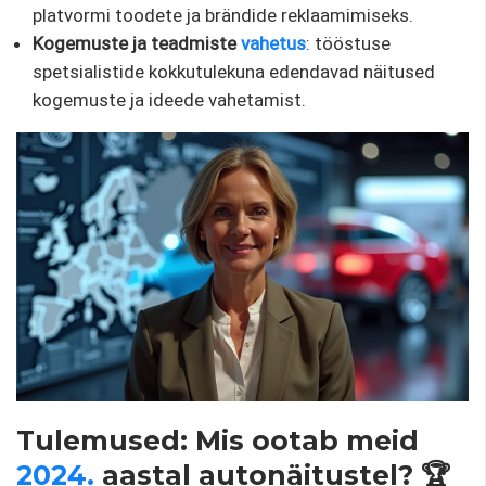
platvormi toodete ja brändide reklaamimiseks.
Kogemuste ja teadmiste
vahetus
: tööstuse
spetsialistide kokkutulekuna edendavad näitused
kogemuste ja ideede vahetamist.
Tulemused: Mis ootab meid
2024.
aastal autonäitustel? 🏆