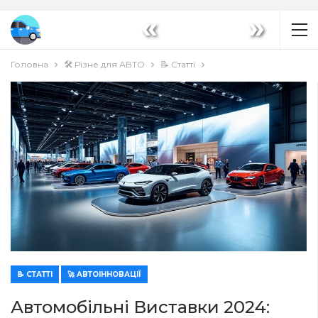
«
»
Головна
🛠️ Різне для АВТО
📝 Статті
📝 СТАТТІ
🚀 АВТОІННОВАЦІЇ
Автомобільні Виставки 2024: