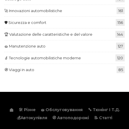
🚀 Innovazioni automobilistiche
161
🛡️ Sicurezza e comfort
156
🏆 Valutazione delle caratteristiche e del valore
144
🧽 Manutenzione auto
127
🔬 Tecnologie automobilistiche moderne
120
🧭 Viaggi in auto
85
🛠️ Різне
🧽 Обслуговування
🔧 Тюнінг І Т.д.
💰Автокупівля
🧭 Автоподорожі
📝 Статті