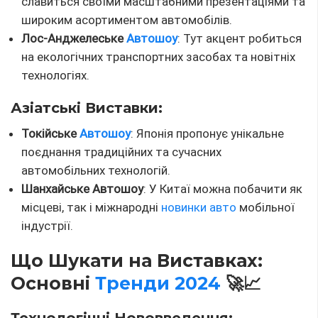
славиться своїми масштабними презентаціями та
широким асортиментом автомобілів.
Лос-Анджелеське
Автошоу
: Тут акцент робиться
на екологічних транспортних засобах та новітніх
технологіях.
Азіатські Виставки:
Токійське
Автошоу
: Японія пропонує унікальне
поєднання традиційних та сучасних
автомобільних технологій.
Шанхайське Автошоу
: У Китаї можна побачити як
місцеві, так і міжнародні
новинки авто
мобільної
індустрії.
Що Шукати на Виставках:
Основні
Тренди 2024
🚀📈
Технологічні Нововведення: