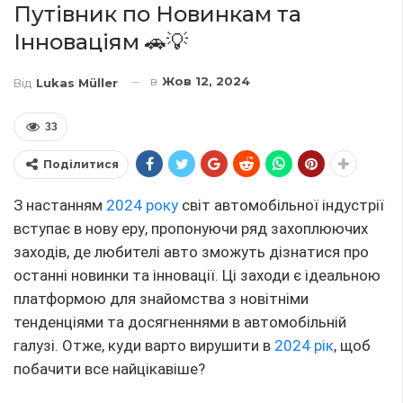
Путівник по Новинкам та
Інноваціям 🚗💡
в
Жов 12, 2024
Від
Lukas Müller
33
Поділитися
З настанням
2024 року
світ автомобільної індустрії
вступає в нову еру, пропонуючи ряд захоплюючих
заходів, де любителі авто зможуть дізнатися про
останні новинки та інновації. Ці заходи є ідеальною
платформою для знайомства з новітніми
тенденціями та досягненнями в автомобільній
галузі. Отже, куди варто вирушити в
2024 рік
, щоб
побачити все найцікавіше?