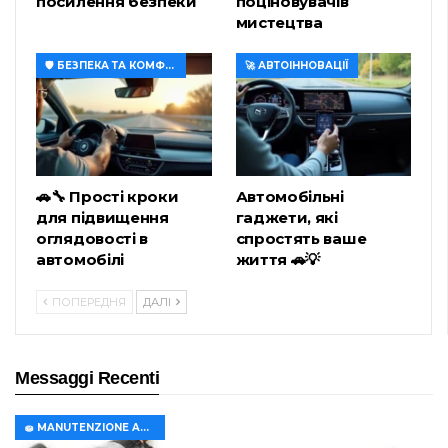
посилення безпеки
поціновувачів
мистецтва
🛡️ БЕЗПЕКА ТА КОМФОРТ
🚀 АВТОІННОВАЦІЇ
🚗🔧 Прості кроки
Автомобільні
для підвищення
гаджети, які
оглядовості в
спростять ваше
автомобілі
життя 🚗💡
ПОПЕРЕДНЯ
ДАЛІ
Messaggi Recenti
🧽 MANUTENZIONE AUTO