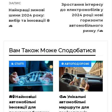
ЗАПИС
Зростання інтересу
до електромобілів у
Найкращі зимові
2024 році: нові
шини 2024 року:
горизонти
вибір та інновації ❄️
автомобільного
🚗
ринку ⚡🚗
Вам Також Може Сподобатися
📝 СТАТТІ
🧭 АВТОПОДОРОЖІ
🚘🔒 Найновіші
🎨🚗 Унікальні
автомобільні
автомобільні
інновації для
маршрути для