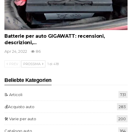
Batterie per auto GIGAWATT: recensioni,
descrizioni,…
Apr 24, 2022
86
PREV
PROSSIMA
1 di 418
Beliebte Kategorien
📝 Articoli
731
💰Acquisto auto
283
🛠️ Varie per auto
200
Catalogo auto
164