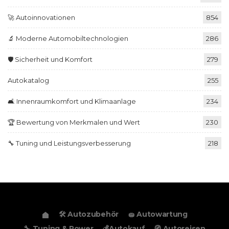
🚀 Autoinnovationen
854
🔬 Moderne Automobiltechnologien
286
🛡️ Sicherheit und Komfort
279
Autokatalog
255
🛋️ Innenraumkomfort und Klimaanlage
234
🏆 Bewertung von Merkmalen und Wert
230
🔧 Tuning und Leistungsverbesserung
218
🛠️ Autozubehör
🧽 Autowartung
🔧 Tuning & Power
💰Autokauf
🧭 Autoreisen