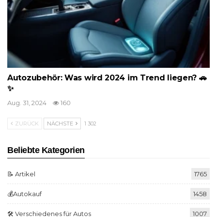
Autozubehör: Was wird 2024 im Trend liegen? 🚗
✨
Aug. 31, 2024
160
ZURÜCK
NÄCHSTE
1 302
Beliebte Kategorien
📝 Artikel
1765
💰Autokauf
1458
🛠️ Verschiedenes für Autos
1007