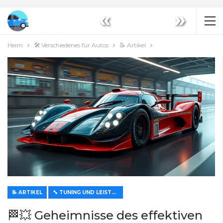
«
»
Heim
🛠️ Verschiedenes für Autos
📝 Artikel
📝 ARTIKEL
🔧 TUNING UND LEISTUNGSVERBESSERUNG
🏁💥 Geheimnisse des effektiven