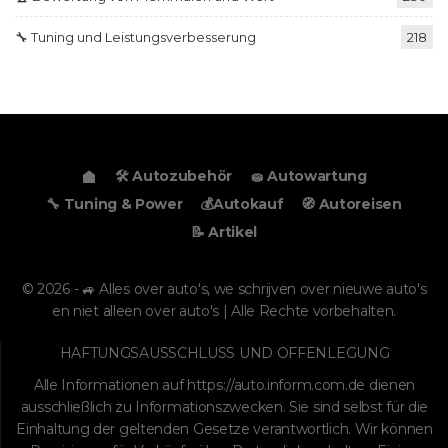
🔧 Tuning und Leistungsverbesserung
218
🛠️ Autozubehör
🧽 Autowartung
🔧 Tuning & Power
💰Autokauf
🧭 Autoreisen
📝 Artikel
© 2026 - 🚙 Alles over auto's, we schrijven over nieuwe auto's
en niet alleen over auto's | Alle Rechte vorbehalten.
HAFTUNGSAUSSCHLUSS UND OFFENLEGUNG
Alle Informationen auf
https://auto.inform.com.de
dienen
ausschließlich zu Informationszwecken. Sie sind selbst für die
Einhaltung der geltenden Gesetze verantwortlich. Wir können