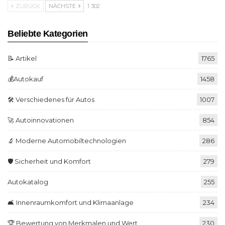
ZURÜCK
NÄCHSTE
1 302
Beliebte Kategorien
📝 Artikel
1765
💰Autokauf
1458
🛠️ Verschiedenes für Autos
1007
🚀 Autoinnovationen
854
🔬 Moderne Automobiltechnologien
286
🛡️ Sicherheit und Komfort
279
Autokatalog
255
🛋️ Innenraumkomfort und Klimaanlage
234
🏆 Bewertung von Merkmalen und Wert
230