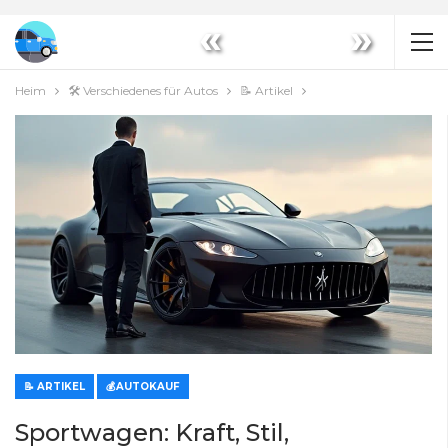
«
»
Heim
🛠️ Verschiedenes für Autos
📝 Artikel
📝 ARTIKEL
💰AUTOKAUF
Sportwagen: Kraft, Stil,