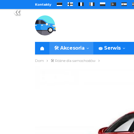
Kontakty
«
🛠️ Akcesoria
🧽 Serwis
Dom
🛠️ Różne dla samochodów