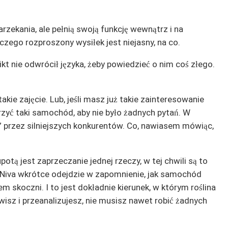
rzekania, ale pełnią swoją funkcję wewnątrz i na
aczego rozproszony wysiłek jest niejasny, na co.
kt nie odwrócił języka, żeby powiedzieć o nim coś złego.
akie zajęcie. Lub, jeśli masz już takie zainteresowanie
yć taki samochód, aby nie było żadnych pytań. W
” przez silniejszych konkurentów. Co, nawiasem mówiąc,
potą jest zaprzeczanie jednej rzeczy, w tej chwili są to
e Niva wkrótce odejdzie w zapomnienie, jak samochód
m skoczni. I to jest dokładnie kierunek, w którym roślina
owisz i przeanalizujesz, nie musisz nawet robić żadnych