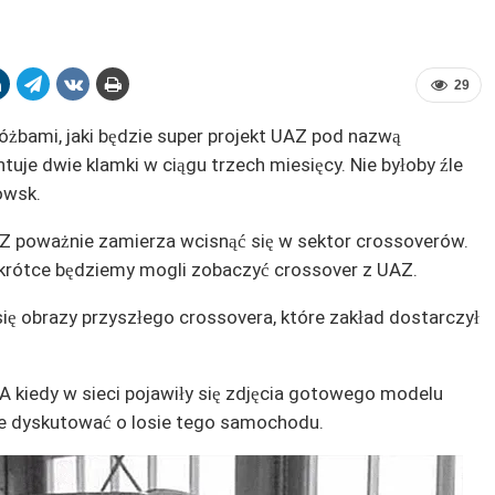
29
bami, jaki będzie super projekt UAZ pod nazwą
ntuje dwie klamki w ciągu trzech miesięcy. Nie byłoby źle
owsk.
 UAZ poważnie zamierza wcisnąć się w sektor crossoverów.
wkrótce będziemy mogli zobaczyć crossover z UAZ.
się obrazy przyszłego crossovera, które zakład dostarczył
 A kiedy w sieci pojawiły się zdjęcia gotowego modelu
ie dyskutować o losie tego samochodu.