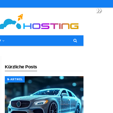
»
y
Kürzliche Posts
📝 ARTIKEL