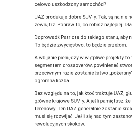
celowo uszkodzony samochód?
UAZ produkuje dobre SUV-y. Tak, są na nie na
zewnątrz. Popraw to, co robisz najlepiej. Dl
Doprowadź Patriota do takiego stanu, aby ni
To będzie zwycięstwo, to będzie przełom.
A wbijanie pieniędzy w wątpliwe projekty to t
segmentem crossoverów, powinieneś stworz
przeciwnym razie zostanie łatwo „pożerany
ogromna liczba.
Bez względu na to, jak ktoś traktuje UAZ, głu
główne krajowe SUV-y. A jeśli pamiętasz, ż
terenowy. Ten UAZ generalnie zostanie króle
musi się rozwijać. Jeśli się nad tym zastan
rewolucyjnych skoków.