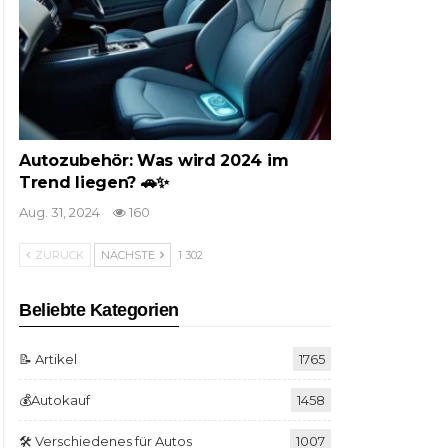
Autozubehör: Was wird 2024 im
Trend liegen? 🚗✨
Aug. 31, 2024
160
ZURÜCK
NÄCHSTE
1 302
Beliebte Kategorien
📝 Artikel
1765
💰Autokauf
1458
🛠️ Verschiedenes für Autos
1007