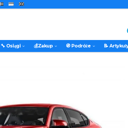
🔧 Osiągi
💰Zakup
🧭 Podróże
📝 Artykuł