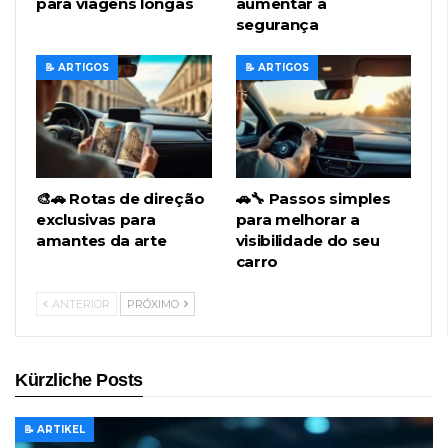
para viagens longas
aumentar a
segurança
📝 ARTIGOS
📝 ARTIGOS
🎨🚗 Rotas de direção
🚗🔧 Passos simples
exclusivas para
para melhorar a
amantes da arte
visibilidade do seu
carro
ANTERIOR
PRÓXIMO
Kürzliche Posts
📝 ARTIKEL