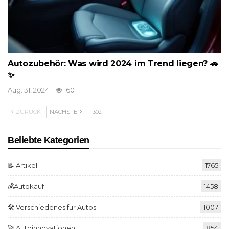
Autozubehör: Was wird 2024 im Trend liegen? 🚗
✨
Aug. 31, 2024
160
ZURÜCK
NÄCHSTE
1 302
Beliebte Kategorien
📝 Artikel
1765
💰Autokauf
1458
🛠️ Verschiedenes für Autos
1007
🚀 Autoinnovationen
854