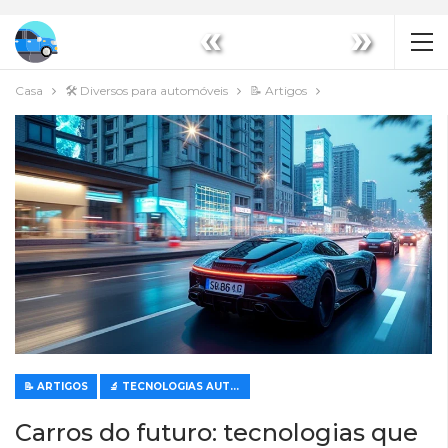
«
»
Casa
🛠️ Diversos para automóveis
📝 Artigos
📝 ARTIGOS
🔬 TECNOLOGIAS AUTOMÓVEIS MODERNAS
Carros do futuro: tecnologias que