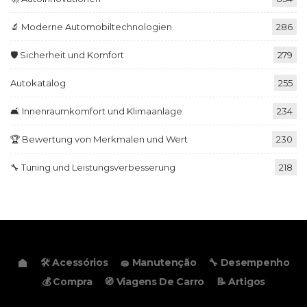
🔬 Moderne Automobiltechnologien
286
🛡️ Sicherheit und Komfort
279
Autokatalog
255
🛋️ Innenraumkomfort und Klimaanlage
234
🏆 Bewertung von Merkmalen und Wert
230
🔧 Tuning und Leistungsverbesserung
218
🛠️ Acessórios
🧽 Manutenção
🔧 Desempenho
💰 Compra
🧭 Viagens De Carro
📝 Artigos