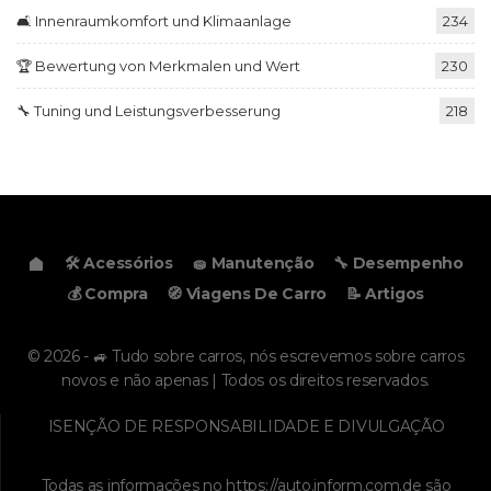
🛋️ Innenraumkomfort und Klimaanlage
234
🏆 Bewertung von Merkmalen und Wert
230
🔧 Tuning und Leistungsverbesserung
218
🛠️ Acessórios
🧽 Manutenção
🔧 Desempenho
💰 Compra
🧭 Viagens De Carro
📝 Artigos
© 2026 - 🚙 Tudo sobre carros, nós escrevemos sobre carros
novos e não apenas | Todos os direitos reservados.
ISENÇÃO DE RESPONSABILIDADE E DIVULGAÇÃO
Todas as informações no
https://auto.inform.com.de
são