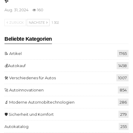
✨
Aug. 31, 2024
160
ZURÜCK
NÄCHSTE
1 302
Beliebte Kategorien
📝 Artikel
1765
💰Autokauf
1458
🛠️ Verschiedenes für Autos
1007
🚀 Autoinnovationen
854
🔬 Moderne Automobiltechnologien
286
🛡️ Sicherheit und Komfort
279
Autokatalog
255