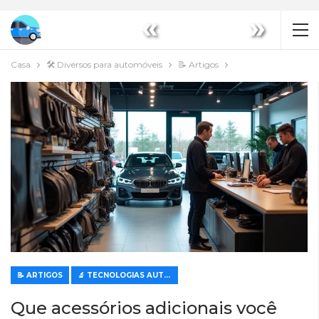
«
»
Casa
🛠️ Diversos para automóveis
📝 Artigos
📝 ARTIGOS
🔬 TECNOLOGIAS AUTOMÓVEIS MODERNAS
Que acessórios adicionais você