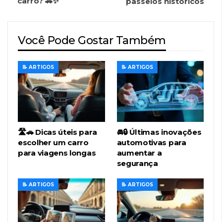
carro? 🚗✨
passeios históricos
Você Pode Gostar Também
📝 ARTIGOS
📝 ARTIGOS
🛣️🚗 Dicas úteis para
🚘🔒 Últimas inovações
escolher um carro
automotivas para
para viagens longas
aumentar a
segurança
📝 ARTIGOS
📝 ARTIGOS