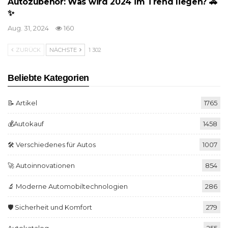
Autozubehör: Was wird 2024 im Trend liegen? 🚗
✨
Aug. 31, 2024
160
ZURÜCK
NÄCHSTE
1 302
Beliebte Kategorien
📝 Artikel
1765
💰Autokauf
1458
🛠️ Verschiedenes für Autos
1007
🚀 Autoinnovationen
854
🔬 Moderne Automobiltechnologien
286
🛡️ Sicherheit und Komfort
279
Autokatalog
255