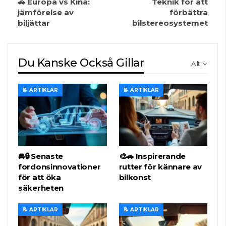
🚗 Europa vs Kina:
Teknik för att
jämförelse av
förbättra
biljättar
bilstereosystemet
Du Kanske Också Gillar
Allt
📝 ARTIKLAR
📝 ARTIKLAR
🚘🔒 Senaste
🎨🚗 Inspirerande
fordonsinnovationer
rutter för kännare av
för att öka
bilkonst
säkerheten
📝 ARTIKLAR
📝 ARTIKLAR