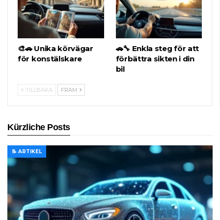
🎨🚗 Unika körvägar
🚗🔧 Enkla steg för att
för konstälskare
förbättra sikten i din
bil
TILLBAKA
FRAM
Kürzliche Posts
📝 ARTIKEL