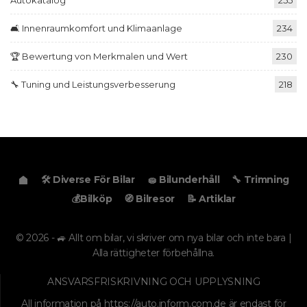
🛋️ Innenraumkomfort und Klimaanlage
234
🏆 Bewertung von Merkmalen und Wert
230
🔧 Tuning und Leistungsverbesserung
218
🛠️ Diverse För Bilar
🧽 Bilunderhåll
🔧 Trimning
💰Bilköp
🧭 Bilresor
📝 Artiklar
© 2026 - 🚙 Allt om bilar, vi skriver om nya bilar och inte bara |
Alla rättigheter förbehållna.
ANSVARSFRISKRIVNING OCH UPPLYSNING
All information på
https://auto.inform.com.de
är endast för