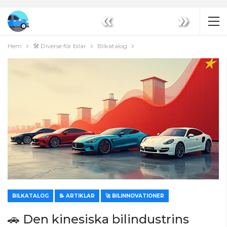
«
»
Hem
🛠️ Diverse för bilar
Bilkatalog
BILKATALOG
📝 ARTIKLAR
🚀 BILINNOVATIONER
🚗 Den kinesiska bilindustrins