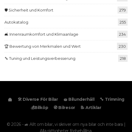
🛡️ Sicherheit und Komfort
279
Autokatalog
255
🛋️ Innenraumkomfort und Klimaanlage
234
🏆 Bewertung von Merkmalen und Wert
230
🔧 Tuning und Leistungsverbesserung
218
🛠️ Diverse För Bilar
🧽 Bilunderhåll
🔧 Trimning
💰Bilköp
🧭 Bilresor
📝 Artiklar
© 2026 - 🚙 Allt om bilar, vi skriver om nya bilar och inte bara |
Alla rättigheter förbehållna.