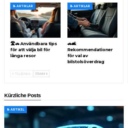
📝 ARTIKLAR
📝 ARTIKLAR
🛣️🚗 Användbara tips
🚗🛋️
för att välja bil för
Rekommendationer
långa resor
för val av
bilstolsöverdrag
TILLBAKA
FRAM
Kürzliche Posts
📝 ARTIKEL