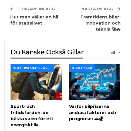
TIDIGARE INLÄGG
NÄSTA INLÄGG
Hur man väljer en bil
Framtidens bilar:
för stadslivet
innovation och
teknik 🚀🚗
Du Kanske Också Gillar
Allt
🏃 AKTIVA OCH SPORTIGA TURER
📝 ARTIKLAR
Sport- och
Varför bilpriserna
fritidsfordon: de
ändras: faktorer och
bästa valen för ett
prognoser 🚗💰
energiskt liv