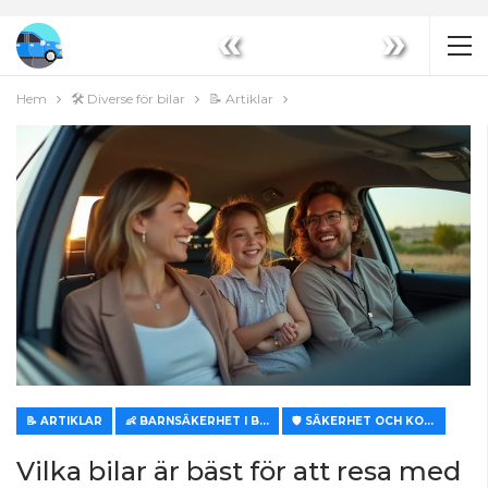
«
»
Hem
🛠️ Diverse för bilar
📝 Artiklar
📝 ARTIKLAR
👶 BARNSÄKERHET I BILEN
🛡️ SÄKERHET OCH KOMFORT
Vilka bilar är bäst för att resa med