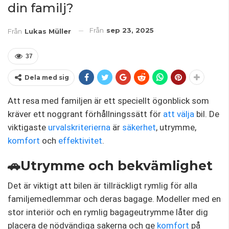
din familj?
Från
sep 23, 2025
Från
Lukas Müller
37
Dela med sig
Att resa med familjen är ett speciellt ögonblick som
kräver ett noggrant förhållningssätt för
att välja
bil. De
viktigaste
urvalskriterierna
är
säkerhet
, utrymme,
komfort
och
effektivitet
.
🚗Utrymme och bekvämlighet
Det är viktigt att bilen är tillräckligt rymlig för alla
familjemedlemmar och deras bagage. Modeller med en
stor interiör och en rymlig bagageutrymme låter dig
placera de nödvändiga sakerna och ge
komfort
på