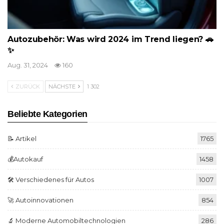
Autozubehör: Was wird 2024 im Trend liegen? 🚗
✨
Aug. 31, 2024
160
ZURÜCK
NÄCHSTE
1 302
Beliebte Kategorien
📝 Artikel
1765
💰Autokauf
1458
🛠️ Verschiedenes für Autos
1007
🚀 Autoinnovationen
854
🔬 Moderne Automobiltechnologien
286