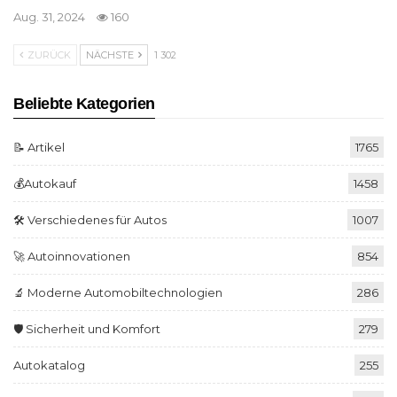
Aug. 31, 2024
160
ZURÜCK
NÄCHSTE
1 302
Beliebte Kategorien
📝 Artikel
1765
💰Autokauf
1458
🛠️ Verschiedenes für Autos
1007
🚀 Autoinnovationen
854
🔬 Moderne Automobiltechnologien
286
🛡️ Sicherheit und Komfort
279
Autokatalog
255