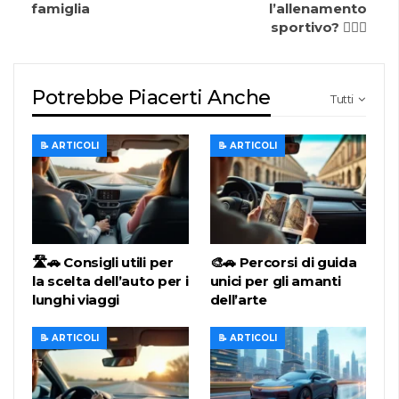
famiglia
l’allenamento
sportivo? 🏋️‍♂️🚗
Potrebbe Piacerti Anche
Tutti
📝 ARTICOLI
📝 ARTICOLI
🛣️🚗 Consigli utili per
🎨🚗 Percorsi di guida
la scelta dell’auto per i
unici per gli amanti
lunghi viaggi
dell’arte
📝 ARTICOLI
📝 ARTICOLI