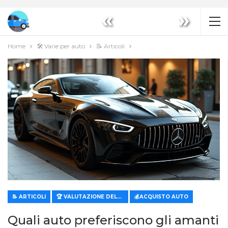
«
»
Home
🛠️ Varie per auto
📝 Articoli
📝 ARTICOLI
🏆 VALUTAZIONE DELLE CARATTERISTICHE E DEL VALORE
💰ACQUISTO AUTO
Quali auto preferiscono gli amanti