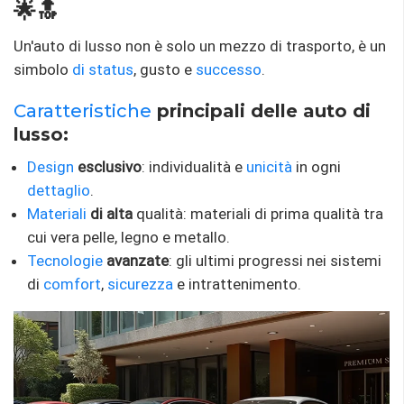
🌟🔝
Un'auto di lusso non è solo un mezzo di trasporto, è un
simbolo
di status
, gusto e
successo
.
Caratteristiche
principali delle auto di
lusso:
Design
esclusivo
: individualità e
unicità
in ogni
dettaglio
.
Materiali
di alta
qualità: materiali di prima qualità tra
cui vera pelle, legno e metallo.
Tecnologie
avanzate
: gli ultimi progressi nei sistemi
di
comfort
,
sicurezza
e intrattenimento.