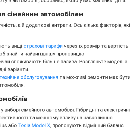
у в автомобілі, особливо, якщо у вас маленькі діти.
ння сімейним автомобілем
ність, а й додаткові витрати. Ось кілька факторів, які
ають вищі
страхові тарифи
через їх розмір та вартість.
щоб знайти найвигіднішу пропозицію.
ичай споживають більше палива. Розгляньте моделі з
ні варіанти.
технічне обслуговування
та можливі ремонти має бути
втомобіля.
омобілів
 у виборі сімейного автомобіля. Гібридні та електричні
фективності та меншому впливу на навколишнє
rius або
Tesla Model X
, пропонують відмінний баланс