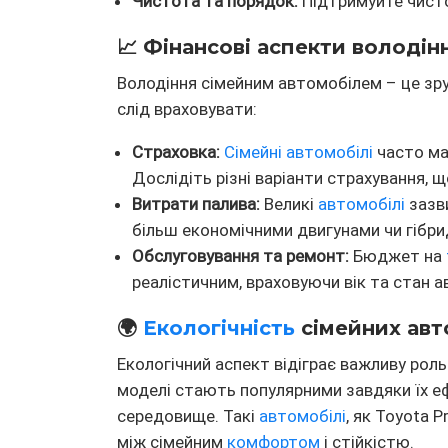
Чистота та порядок:
Підтримуйте чистот
📈 Фінансові аспекти володі
Володіння сімейним автомобілем – це зруч
слід враховувати:
Страховка:
Сімейні автомобілі
часто м
Дослідіть різні варіанти страхування, 
Витрати палива:
Великі
автомобілі
зазв
більш економічними двигунами чи гібрид
Обслуговування та ремонт:
Бюджет на
реалістичним, враховуючи вік та стан а
🌍
Екологічність
сімейних авт
Екологічний аспект відіграє важливу роль
моделі стають популярними завдяки їх е
середовище. Такі
автомобілі
, як Toyota P
між сімейним
комфортом
і стійкістю.