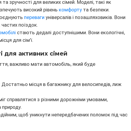
та зручності для великих сімей. Моделі, такі як
безпечують високий рівень
комфорту
та безпеки.
 поєднують
переваги
універсалів і позашляховиків. Вони
 частих поїздок.
омобілі
стають дедалі доступнішими. Вони екологічні,
сця для сім'ї.
ті для активних сімей
ття, важливо мати автомобіль, який буде
:
Достатньо місця в багажнику для велосипедів, лиж
іг справлятися з різними дорожніми умовами,
а природу.
дійним, щоб уникнути непередбачених поломок під час