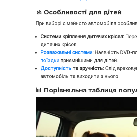
🚸 Особливості для дітей
При виборі сімейного автомобіля особлив
Системи кріплення дитячих крісел:
Перев
дитячих крісел.
Розважальні системи
:
Наявність DVD-пл
поїздки
приємнішими для дітей.
Доступність
та зручність:
Слід врахову
автомобіль та виходити з нього.
📊 Порівняльна таблиця попу