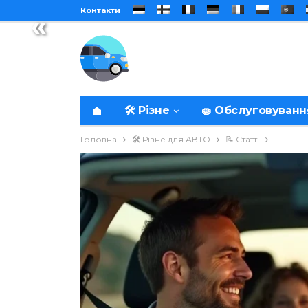
Контакти
«
🛠️ Різне
🧽 Обслуговуванн
Головна
🛠️ Різне для АВТО
📝 Статті