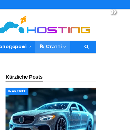
»
топодорожі
📝 Статті
Kürzliche Posts
📝 ARTIKEL