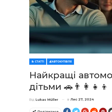
📝 СТАТТІ
💰АВТОКУПІВЛЯ
Найкращі автомоб
дітьми 🚗👨‍👩‍👧‍👦
в
Лис 27, 2024
Від
Lukas Müller
Поділитися