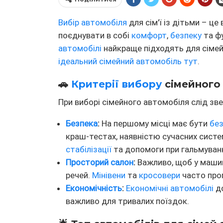
Вибір автомобіля
для сім'ї із дітьми – це
поєднувати в собі
комфорт
,
безпеку
та фу
автомобілі
найкраще підходять для сімей
ідеальний сімейний автомобіль тут
.
🚗
Критерії вибору
сімейного
При виборі сімейного автомобіля слід звер
Безпека
:
На першому місці має бути
бе
краш-тестах, наявністю сучасних сист
стабілізації
та допомоги при гальмуванн
Просторий салон
:
Важливо, щоб у машині
речей.
Мінівени
та
кросовери
часто проп
Економічність
:
Економічні автомобілі
до
важливо для тривалих поїздок.