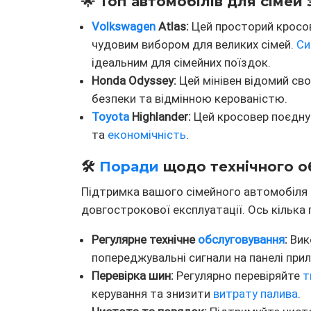
🌟 Топ автомобілів для сімей 
Volkswagen
Atlas:
Цей просторий кросов
чудовим вибором для великих сімей.
Си
ідеальним для сімейних поїздок.
Honda Odyssey:
Цей мінівен відомий св
безпеки та відмінною керованістю.
Toyota
Highlander:
Цей кросовер поєднує
та
економічність
.
🛠️
Поради
щодо технічного о
Підтримка вашого сімейного автомобіля 
довгострокової експлуатації. Ось кілька 
Регулярне технічне
обслуговування
:
Вико
попереджувальні сигнали на панелі прил
Перевірка шин:
Регулярно перевіряйте
т
керування та знизити
витрату палива
.