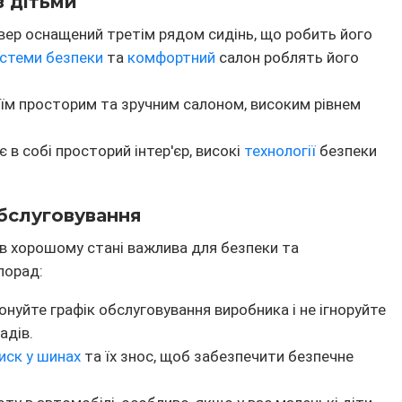
з дітьми
ер оснащений третім рядом сидінь, що робить його
стеми безпеки
та
комфортний
салон роблять його
оїм просторим та зручним салоном, високим рівнем
 в собі просторий інтер'єр, високі
технології
безпеки
бслуговування
в хорошому стані важлива для безпеки та
порад:
нуйте графік обслуговування виробника і не ігноруйте
адів.
иск у шинах
та їх знос, щоб забезпечити безпечне