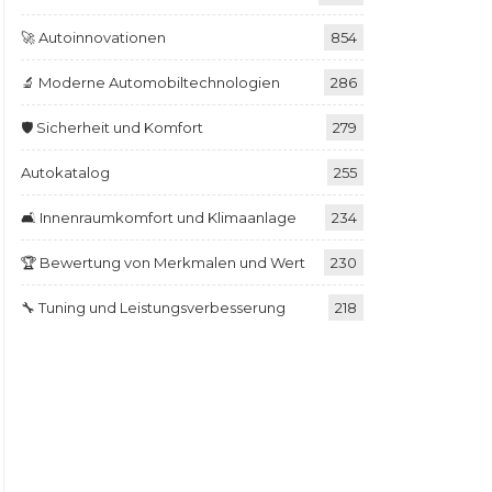
🚀 Autoinnovationen
854
🔬 Moderne Automobiltechnologien
286
🛡️ Sicherheit und Komfort
279
Autokatalog
255
🛋️ Innenraumkomfort und Klimaanlage
234
🏆 Bewertung von Merkmalen und Wert
230
🔧 Tuning und Leistungsverbesserung
218