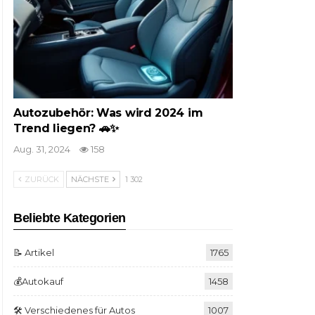
Autozubehör: Was wird 2024 im
Trend liegen? 🚗✨
Aug. 31, 2024
158
ZURÜCK
NÄCHSTE
1 302
Beliebte Kategorien
📝 Artikel
1765
💰Autokauf
1458
🛠️ Verschiedenes für Autos
1007