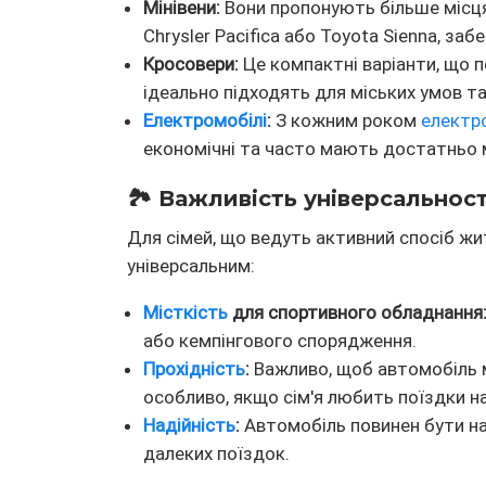
Мінівени:
Вони пропонують більше місця 
Chrysler Pacifica або Toyota Sienna, за
Кросовери:
Це компактні варіанти, що
ідеально підходять для міських умов та
Електромобілі
:
З кожним роком
електр
економічні та часто мають достатньо мі
🏞️ Важливість універсальнос
Для сімей, що ведуть активний спосіб жи
універсальним:
Місткість
для спортивного обладнання
або кемпінгового спорядження.
Прохідність
:
Важливо, щоб автомобіль м
особливо, якщо сім'я любить поїздки н
Надійність
:
Автомобіль повинен бути на
далеких поїздок.