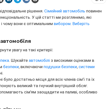
 відповідальне рішення.
Сімейний автомобіль
повинен
нкціональність. У цій статті ми розглянемо, які
 і чому вони є оптимальним
вибором
.
Виберіть
 автомобіля
нути увагу на такі критерії:
зпека
. Шукайте
автомобілі
з високими оцінками в
ем
безпеки
, включаючи
подушки безпеки
,
системи
і.
 було достатньо місця для всіх членів сім'ї та їх
онують великий та гнучкий внутрішній обсяг.
помагають сім'ям заощадити на паливі, особливо