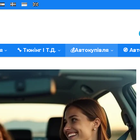
я
🔧 Тюнінг І Т.д.
💰Автокупівля
🧭 Ав