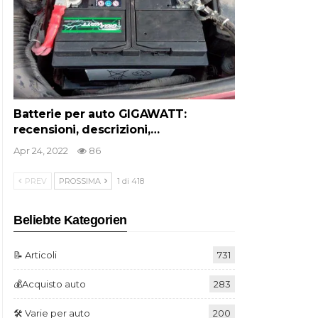
Batterie per auto GIGAWATT:
recensioni, descrizioni,…
Apr 24, 2022
86
PREV
PROSSIMA
1 di 418
Beliebte Kategorien
📝 Articoli
731
💰Acquisto auto
283
🛠️ Varie per auto
200