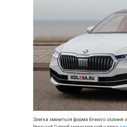
Злегка зміниться форма бічного скління за
Нинішній Суперб геометричний у плані
ди