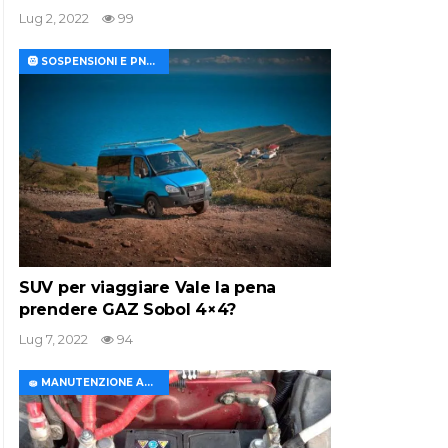
Lug 2, 2022
99
🛞 SOSPENSIONI E PNEUMATICI
SUV per viaggiare Vale la pena
prendere GAZ Sobol 4×4?
Lug 7, 2022
94
🧽 MANUTENZIONE AUTO