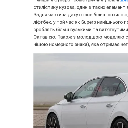
стилістику кузова, один з таких елементі
Задня частина даху стане більш похилою,
ліфтбек, у той час як Superb нинішнього 
зроблять більш вузькими та витягнутими
Октавією. Також з молодшою ​​моделлю с
нішою номерного знака), яка отримає не