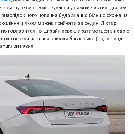
в – вигнуте виштамповування у нижній частині дверей.
 внаслідок чого новинка буде значно більше схожа на
покоління цілком можна прийняти за седан. Ліхтарі
 по горизонталі, їх дизайн перекликатиметься з новою
хожа верхня частина кришки багажника (та, що над
гативний нахил.