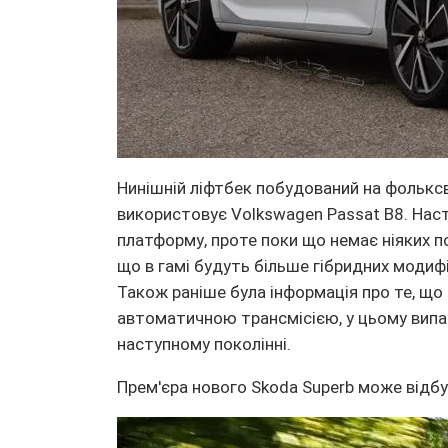
Нинішній ліфтбек побудований на фольксва
використовує Volkswagen Passat B8. Нас
платформу, проте поки що немає ніяких 
що в гамі будуть більше гібридних модифік
Також раніше була інформація про те, щ
автоматичною трансмісією, у цьому випа
наступному поколінні.
Прем'єра нового Skoda Superb може відбу