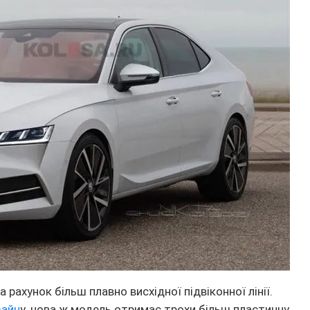
 рахунок більш плавно висхідної підвіконної лінії.
зайн
у, нова ж модель отримає трохи більш пластичну