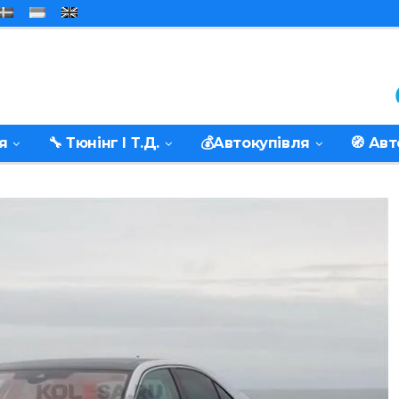
я
🔧 Тюнінг І Т.д.
💰Автокупівля
🧭 Ав