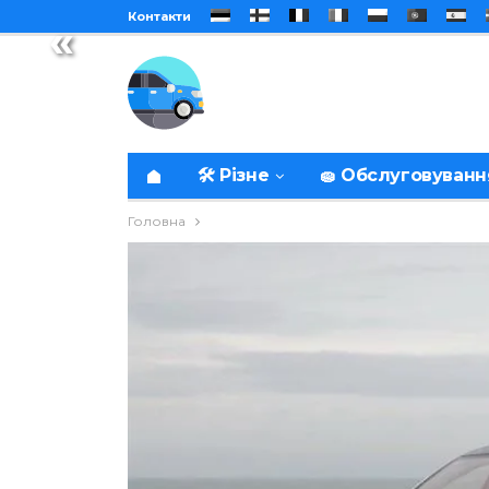
Контакти
«
🛠️ Різне
🧽 Обслуговуванн
Головна