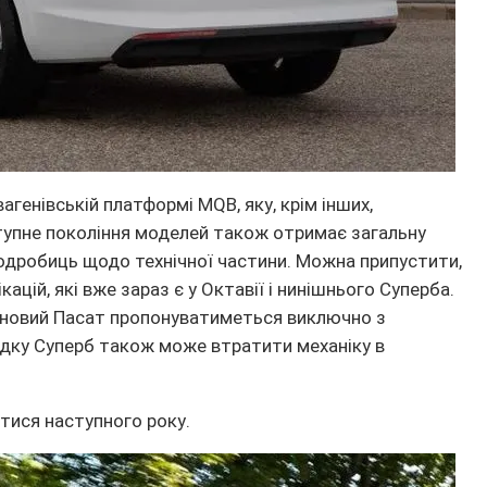
генівській платформі MQB, яку, крім інших,
тупне покоління моделей також отримає загальну
подробиць щодо технічної частини. Можна припустити,
ацій, які вже зараз є у Октавії і нинішнього Суперба.
о новий Пасат пропонуватиметься виключно з
дку Суперб також може втратити механіку в
тися наступного року.