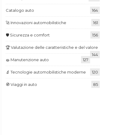
Catalogo auto
164
🚀 Innovazioni automobilistiche
161
🛡️ Sicurezza e comfort
156
🏆 Valutazione delle caratteristiche e del valore
144
🧽 Manutenzione auto
127
🔬 Tecnologie automobilistiche moderne
120
🧭 Viaggi in auto
85