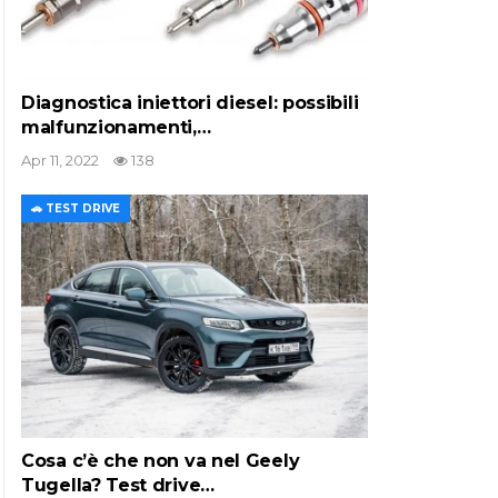
Diagnostica iniettori diesel: possibili
malfunzionamenti,…
Apr 11, 2022
138
🚗 TEST DRIVE
Cosa c’è che non va nel Geely
Tugella? Test drive…