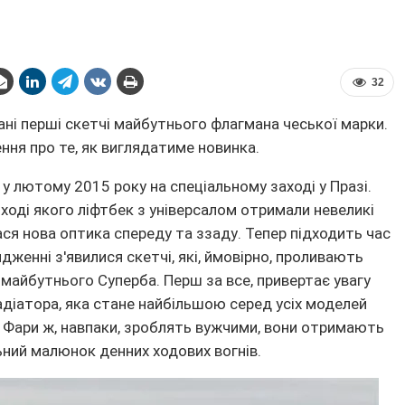
32
ані перші скетчі майбутнього флагмана чеської марки.
ння про те, як виглядатиме новинка.
у лютому 2015 року на спеціальному заході у Празі.
 ході якого ліфтбек з універсалом отримали невеликі
ася нова оптика спереду та ззаду. Тепер підходить час
рядженні з'явилися скетчі, які, ймовірно, проливають
 майбутнього Суперба. Перш за все, привертає увагу
діатора, яка стане найбільшою серед усіх моделей
. Фари ж, навпаки, зроблять вужчими, вони отримають
ьний малюнок денних ходових вогнів.