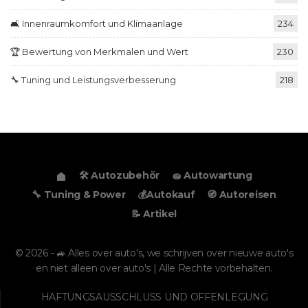
🛋️ Innenraumkomfort und Klimaanlage
234
🏆 Bewertung von Merkmalen und Wert
230
🔧 Tuning und Leistungsverbesserung
218
🛠️ Autozubehör
🧽 Autowartung
🔧 Tuning & Power
💰Autokauf
🧭 Autoreisen
📝 Artikel
© 2026 - 🚙 Alles over auto's, we schrijven over nieuwe auto's
en niet alleen over auto's | Alle Rechte vorbehalten.
HAFTUNGSAUSSCHLUSS UND OFFENLEGUNG