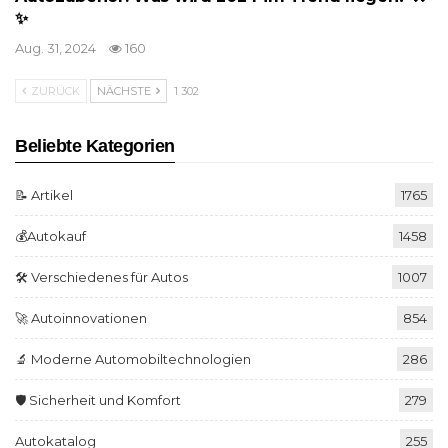
✨
Aug. 31, 2024
160
ZURÜCK
NÄCHSTE
1 302
Beliebte Kategorien
📝 Artikel
1765
💰Autokauf
1458
🛠️ Verschiedenes für Autos
1007
🚀 Autoinnovationen
854
🔬 Moderne Automobiltechnologien
286
🛡️ Sicherheit und Komfort
279
Autokatalog
255