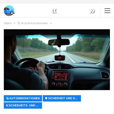
«
»
Heim
🚀 Autoinnovationen
🚀 AUTOINNOVATIONEN
🛡️ SICHERHEIT UND KOMFORT
🔒 SICHERHEITS- UND SCHUTZSYSTEME