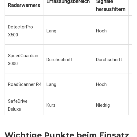
Erfassungsbereich
Signale
Be
Radarwarners
herausfiltern
GP
DetectorPro
Lang
Hoch
ak
X500
Da
Ko
SpeedGuardian
Durchschnitt
Durchschnitt
ei
3000
be
In
RoadScanner R4
Lang
Hoch
W
SafeDrive
Bu
Kurz
Niedrig
Deluxe
Gr
Wichtige Punkte beim Einsatz