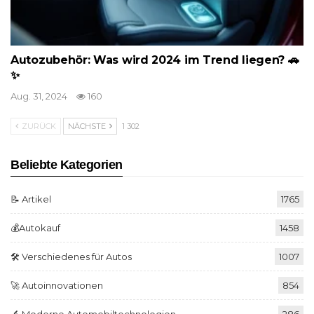
Autozubehör: Was wird 2024 im Trend liegen? 🚗
✨
Aug. 31, 2024
160
ZURÜCK
NÄCHSTE
1 302
Beliebte Kategorien
📝 Artikel
1765
💰Autokauf
1458
🛠️ Verschiedenes für Autos
1007
🚀 Autoinnovationen
854
🔬 Moderne Automobiltechnologien
286