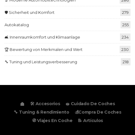
🛡️ Sicherheit und Komfort
279
Autokatalog
255
🛋️ Innenraumkomfort und Klimaanlage
234
🏆 Bewertung von Merkmalen und Wert
230
🔧 Tuning und Leistungsverbesserung
218
🛠️ Accesorios
🧽 Cuidado De Coches
🔧 Tuning & Rendimiento
💰Compra De Coches
🧭 Viajes En Coche
📝 Artículos