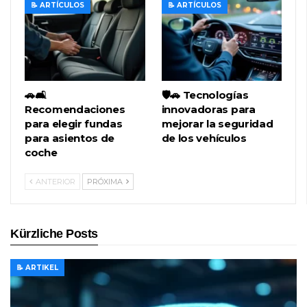
📝 ARTÍCULOS
📝 ARTÍCULOS
🚗🛋️
🛡️🚗 Tecnologías
Recomendaciones
innovadoras para
para elegir fundas
mejorar la seguridad
para asientos de
de los vehículos
coche
ANTERIOR
PRÓXIMA
Kürzliche Posts
📝 ARTIKEL