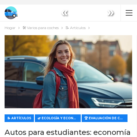
«
»
Hogar
🛠️ Varios para coches
📝 Artículos
📝 ARTÍCULOS
🌿 ECOLOGÍA Y ECONOMÍA
🏆 EVALUACIÓN DE CARACTERÍSTICAS Y VALOR
Autos para estudiantes: economía