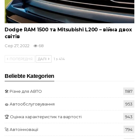
Dodge RAM 1500 та Mitsubishi L200 – війна двох
світів
Сер 27, 2022
68
ПОПЕРЕДНЯ
ДАЛІ
1 з 414
Beliebte Kategorien
🛠️ Різне для АВТО
1187
🧽 Автообслуговування
953
🏆 Оцінка характеристик та вартості
943
🚀 Автоінновації
794