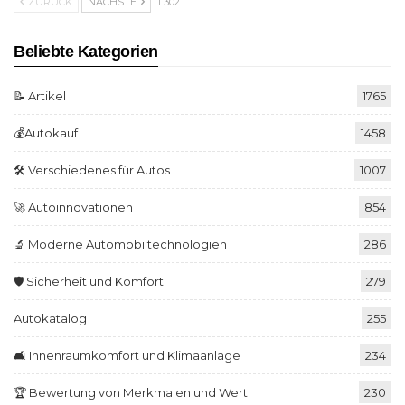
ZURÜCK
NÄCHSTE
1 302
Beliebte Kategorien
📝 Artikel
1765
💰Autokauf
1458
🛠️ Verschiedenes für Autos
1007
🚀 Autoinnovationen
854
🔬 Moderne Automobiltechnologien
286
🛡️ Sicherheit und Komfort
279
Autokatalog
255
🛋️ Innenraumkomfort und Klimaanlage
234
🏆 Bewertung von Merkmalen und Wert
230