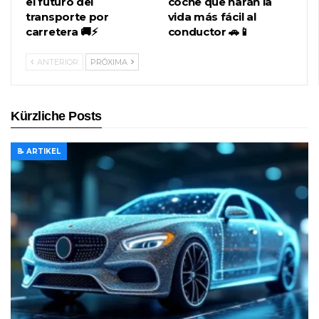
el futuro del
coche que harán la
transporte por
vida más fácil al
carretera 🚚⚡
conductor 🚗📱
ANTERIOR
PRÓXIMA
Kürzliche Posts
📝 ARTIKEL