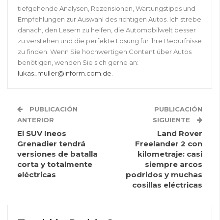
tiefgehende Analysen, Rezensionen, Wartungstipps und
Empfehlungen zur Auswahl des richtigen Autos. Ich strebe
danach, den Lesern zu helfen, die Automobilwelt besser
zu verstehen und die perfekte Lösung für ihre Bedürfnisse
zu finden. Wenn Sie hochwertigen Content über Autos
benötigen, wenden Sie sich gerne an:
lukas_muller@inform.com.de
.
PUBLICACIÓN
PUBLICACIÓN
ANTERIOR
SIGUIENTE
El SUV Ineos
Land Rover
Grenadier tendrá
Freelander 2 con
versiones de batalla
kilometraje: casi
corta y totalmente
siempre arcos
eléctricas
podridos y muchas
cosillas eléctricas