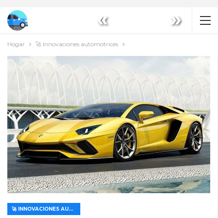
«
»
Hogar
🚀 Innovaciones automotrices
🚀 INNOVACIONES AUTOMOTRICES