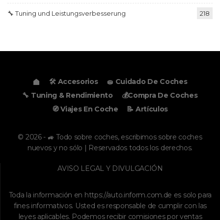
🔧 Tuning und Leistungsverbesserung
218
🛠️ Accesorios
🧽 Cuidado De Coches
🔧 Tuning & Rendimiento
💰Compra De Coches
🧭 Viajes En Coche
📝 Artículos
© 2026 - 🚙 Todo sobre coches, escribimos sobre coches
nuevos y no sólo | Reservados todos los derechos.
AVISO LEGAL Y DIVULGACIÓN
Toda la información en
https://auto.inform.com.de
es solo para
fines informativos. Usted es responsable de cumplir con las
leyes aplicables. Podemos recibir comisiones por ventas