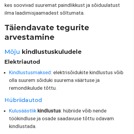
kes soovivad suuremat paindlikkust ja sõiduulatust
ilma laadimisjaamadest sõltumata.
Täiendavate tegurite
arvestamine
Mõju
kindlustuskuludele
Elektriautod
Kindlustusmaksed
: elektrisõidukite kindlustus võib
olla suurem sõiduki suurema väärtuse ja
remondikulude tõttu.
Hübriidautod
Kulusäästlik
kindlustus
: hübriide võib nende
töökindluse ja osade saadavuse tõttu odavam
kindlustada.