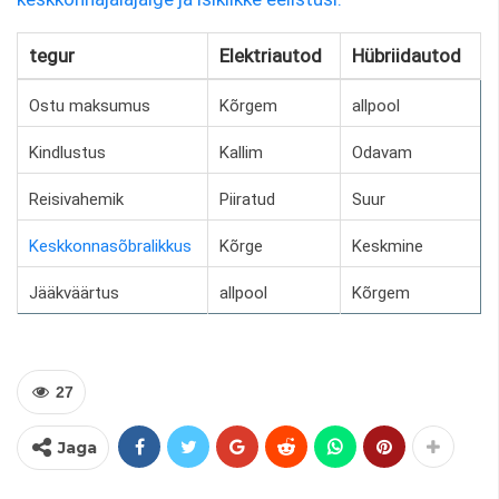
tegur
Elektriautod
Hübriidautod
Ostu maksumus
Kõrgem
allpool
Kindlustus
Kallim
Odavam
Reisivahemik
Piiratud
Suur
Keskkonnasõbralikkus
Kõrge
Keskmine
Jääkväärtus
allpool
Kõrgem
27
Jaga