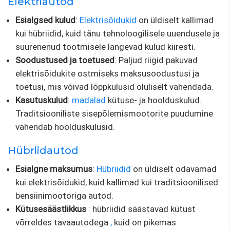
Elektriautod
Esialgsed kulud
:
Elektrisõidukid
on üldiselt kallimad
kui hübriidid, kuid tänu tehnoloogilisele uuendusele ja
suurenenud tootmisele langevad kulud kiiresti.
Soodustused ja toetused
: Paljud riigid pakuvad
elektrisõidukite ostmiseks maksusoodustusi ja
toetusi, mis võivad lõppkulusid oluliselt vähendada.
Kasutuskulud
:
madalad
kütuse- ja hoolduskulud.
Traditsiooniliste sisepõlemismootorite puudumine
vähendab hoolduskulusid.
Hübriidautod
Esialgne maksumus
:
Hübriidid
on üldiselt odavamad
kui elektrisõidukid, kuid kallimad kui traditsioonilised
bensiinimootoriga autod.
Kütusesäästlikkus
:
hübriidid säästavad kütust
võrreldes tavaautodega
,
kuid on pikemas