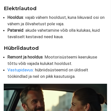
Elektriautod
Hooldus
: vajab vähem hooldust, kuna liikuvaid osi on
vähem ja õlivahetust pole vaja.
Patareid
: akude vahetamine võib olla kulukas, kuid
tavaliselt kestavad need kaua.
Hübriidautod
Remont ja hooldus
: Mootorisüsteemi keerukuse
tõttu võib vajada kulukat hooldust.
Vastupidavus
: hübriidsüsteemid on üldiselt
töökindlad ja neil on pikk kasutusiga.