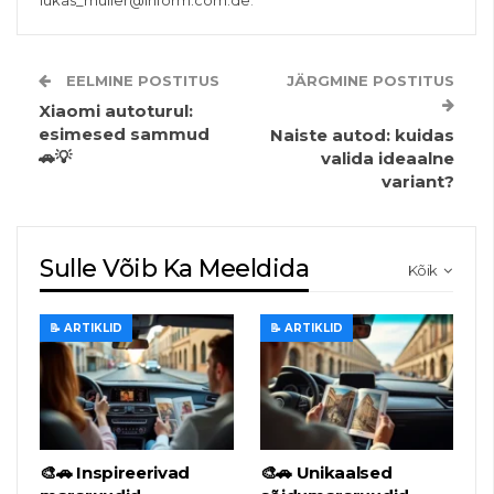
lukas_muller@inform.com.de
.
EELMINE POSTITUS
JÄRGMINE POSTITUS
Xiaomi autoturul:
esimesed sammud
Naiste autod: kuidas
🚗💡
valida ideaalne
variant?
Sulle Võib Ka Meeldida
Kõik
📝 ARTIKLID
📝 ARTIKLID
🎨🚗 Inspireerivad
🎨🚗 Unikaalsed