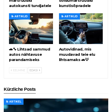
marsruudid
sõidumarsruudid
autokunsti tundjatele
kunstisõpradele
📝 ARTIKLID
📝 ARTIKLID
🚗🔧 Lihtsad sammud
Autovidinad, mis
autos nähtavuse
muudavad teie elu
parandamiseks
lihtsamaks 🚗💡
EELMINE
EDASI
Kürzliche Posts
📝 ARTIKEL