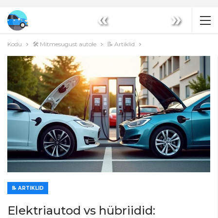
«
»
Kodu
🛠️ Mitmesugust autole
📝 Artiklid
📝 ARTIKLID
Elektriautod vs hübriidid: