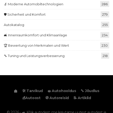
🔬 Moderne Automobiltechnologien
286
🛡️ Sicherheit und Komfort
279
Autokatalog
255
🛋️ Innenraumkomfort und Klimaanlage
234
🏆 Bewertung von Merkmalen und Wert
230
🔧 Tuning und Leistungsverbesserung
218
🛠️ Tarvikud
🧽 Autohooldus
🔧 Jõudlus
💰Autoost
🧭 Autoreisid
📝 Artiklid
© 2026 - 🚙 Kõik autodest, me kirjutame uutest autodest ja