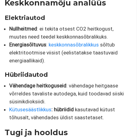
Keskkonnamõju analüüs
Elektriautod
Nullheitmed
: ei tekita otsest CO2 heitkogust,
muutes need teedel keskkonnasõbralikuks.
Energiasõltuvus
:
keskkonnasõbralikkus
sõltub
elektritootmise viisist (eelistatakse taastuvaid
energiaallikaid).
Hübriidautod
Vähendage heitkoguseid
: vähendage heitgaase
võrreldes tavaliste autodega, kuid toodavad siiski
süsinikdioksiidi.
Kütusesäästlikkus
: hübriidid
kasutavad kütust
tõhusalt, vähendades üldist saastetaset.
Tugi ja hooldus