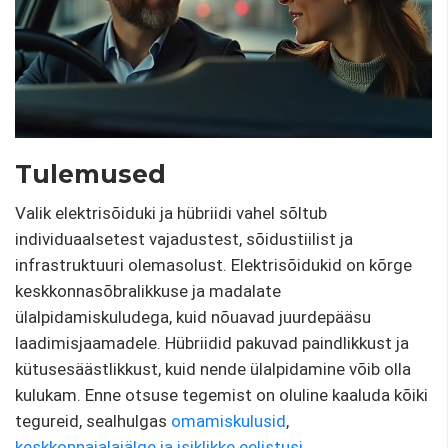
Tulemused
Valik elektrisõiduki ja hübriidi vahel sõltub
individuaalsetest vajadustest, sõidustiilist ja
infrastruktuuri olemasolust. Elektrisõidukid on kõrge
keskkonnasõbralikkuse ja madalate
ülalpidamiskuludega, kuid nõuavad juurdepääsu
laadimisjaamadele. Hübriidid pakuvad paindlikkust ja
kütusesäästlikkust, kuid nende ülalpidamine võib olla
kulukam. Enne otsuse tegemist on oluline kaaluda kõiki
tegureid, sealhulgas
omamiskulusid
,
keskkonnajalajälge ja isiklikke eelistusi.