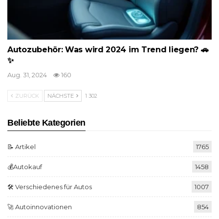
Autozubehör: Was wird 2024 im Trend liegen? 🚗
✨
Aug. 31, 2024
160
ZURÜCK
NÄCHSTE
1 302
Beliebte Kategorien
📝 Artikel
1765
💰Autokauf
1458
🛠️ Verschiedenes für Autos
1007
🚀 Autoinnovationen
854