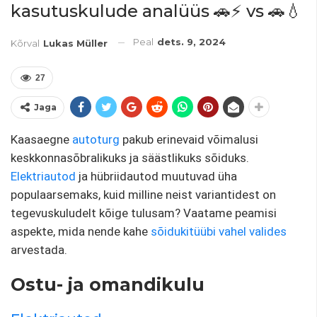
kasutuskulude analüüs 🚗⚡️ vs 🚗💧
Peal
dets. 9, 2024
Kõrval
Lukas Müller
27
Jaga
Kaasaegne
autoturg
pakub erinevaid võimalusi
keskkonnasõbralikuks ja säästlikuks sõiduks.
Elektriautod
ja hübriidautod muutuvad üha
populaarsemaks, kuid milline neist variantidest on
tegevuskuludelt kõige tulusam? Vaatame peamisi
aspekte, mida nende kahe
sõidukitüübi vahel
valides
arvestada.
Ostu- ja omandikulu