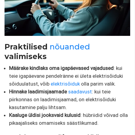
Praktilised
nõuanded
valimiseks
Määrake kindlaks oma igapäevased vajadused
: kui
teie igapäevane pendelränne ei ületa elektrisõiduki
sõiduulatust, võib
elektrisõiduk
olla parim valik.
Hinnake laadimisjaamade
saadavust
: kui teie
piirkonnas on laadimisjaamad, on elektrisõiduki
kasutamine palju lihtsam.
Kaaluge üldisi jooksvaid kulusid
: hübriidid võivad olla
pikaajaliseks omamiseks säästlikumad.