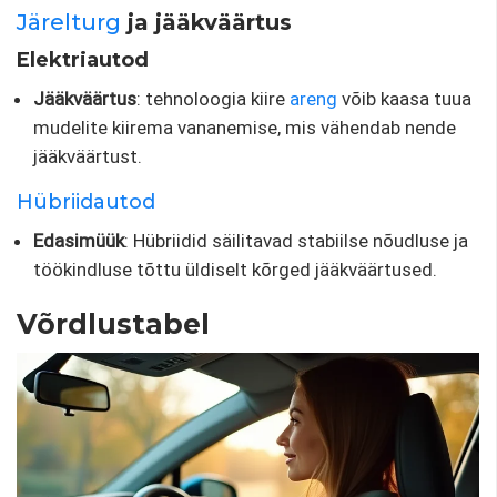
Järelturg
ja jääkväärtus
Elektriautod
Jääkväärtus
: tehnoloogia kiire
areng
võib kaasa tuua
mudelite kiirema vananemise, mis vähendab nende
jääkväärtust.
Hübriidautod
Edasimüük
: Hübriidid säilitavad stabiilse nõudluse ja
töökindluse tõttu üldiselt kõrged jääkväärtused.
Võrdlustabel