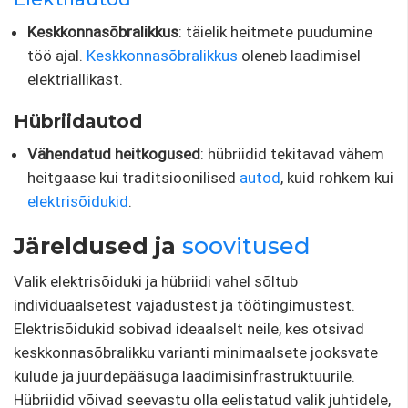
Keskkonnasõbralikkus
: täielik heitmete puudumine
töö ajal.
Keskkonnasõbralikkus
oleneb laadimisel
elektriallikast.
Hübriidautod
Vähendatud heitkogused
: hübriidid tekitavad vähem
heitgaase kui traditsioonilised
autod
, kuid rohkem kui
elektrisõidukid
.
Järeldused ja
soovitused
Valik elektrisõiduki ja hübriidi vahel sõltub
individuaalsetest vajadustest ja töötingimustest.
Elektrisõidukid sobivad ideaalselt neile, kes otsivad
keskkonnasõbralikku varianti minimaalsete jooksvate
kulude ja juurdepääsuga laadimisinfrastruktuurile.
Hübriidid võivad seevastu olla eelistatud valik juhtidele,