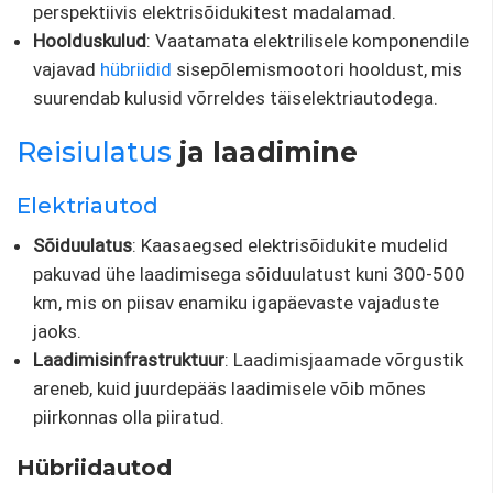
perspektiivis elektrisõidukitest madalamad.
Hoolduskulud
: Vaatamata elektrilisele komponendile
vajavad
hübriidid
sisepõlemismootori hooldust, mis
suurendab kulusid võrreldes täiselektriautodega.
Reisiulatus
ja laadimine
Elektriautod
Sõiduulatus
: Kaasaegsed elektrisõidukite mudelid
pakuvad ühe laadimisega sõiduulatust kuni 300-500
km, mis on piisav enamiku igapäevaste vajaduste
jaoks.
Laadimisinfrastruktuur
: Laadimisjaamade võrgustik
areneb, kuid juurdepääs laadimisele võib mõnes
piirkonnas olla piiratud.
Hübriidautod