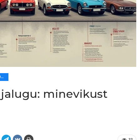
🛠️ MITMESUGUST AUTOLE
jalugu: minevikust
32