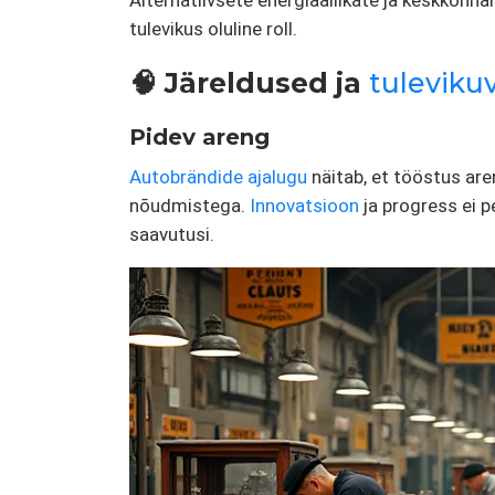
Alternatiivsete energiaallikate ja keskkon
tulevikus oluline roll.
🧠 Järeldused ja
tuleviku
Pidev areng
Autobrändide ajalugu
näitab, et tööstus are
nõudmistega.
Innovatsioon
ja progress ei 
saavutusi.