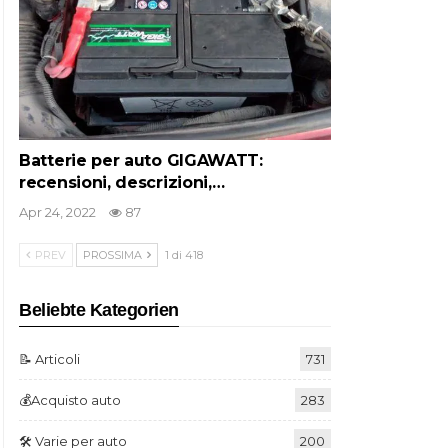
Batterie per auto GIGAWATT:
recensioni, descrizioni,…
Apr 24, 2022
87
PREV
PROSSIMA
1 di 418
Beliebte Kategorien
📝 Articoli
731
💰Acquisto auto
283
🛠️ Varie per auto
200