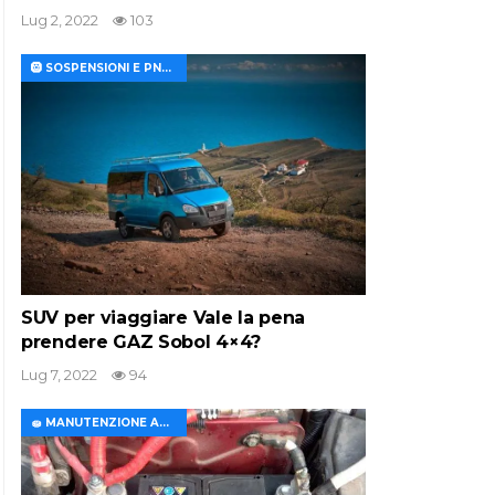
Lug 2, 2022
103
🛞 SOSPENSIONI E PNEUMATICI
SUV per viaggiare Vale la pena
prendere GAZ Sobol 4×4?
Lug 7, 2022
94
🧽 MANUTENZIONE AUTO