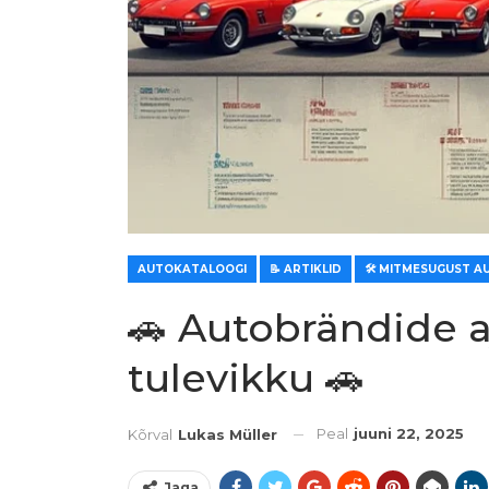
AUTOKATALOOGI
📝 ARTIKLID
🚗 Autobrändide a
tulevikku 🚗
Peal
juuni 22, 2025
Kõrval
Lukas Müller
Jaga