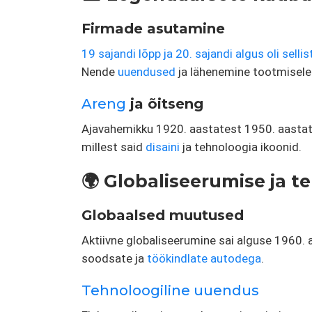
Firmade asutamine
19 sajandi lõpp ja 20. sajandi algus oli sell
Nende
uuendused
ja lähenemine tootmisele
Areng
ja õitseng
Ajavahemikku 1920. aastatest 1950. aastate
millest said
disaini
ja tehnoloogia ikoonid.
🌍 Globaliseerumise ja t
Globaalsed muutused
Aktiivne globaliseerumine sai alguse 1960. 
soodsate ja
töökindlate autodega
.
Tehnoloogiline uuendus