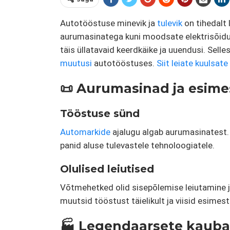
Autotööstuse minevik ja
tulevik
on tihedalt 
aurumasinatega kuni moodsate elektrisõiduk
täis üllatavaid keerdkäike ja uuendusi. Selle
muutusi
autotööstuses.
Siit leiate kuulsat
📜 Aurumasinad ja esi
Tööstuse sünd
Automarkide
ajalugu algab aurumasinatest
panid aluse tulevastele tehnoloogiatele.
Olulised leiutised
Võtmehetked olid sisepõlemise leiutamine 
muutsid tööstust täielikult ja viisid esimes
🏭 Legendaarsete kaub