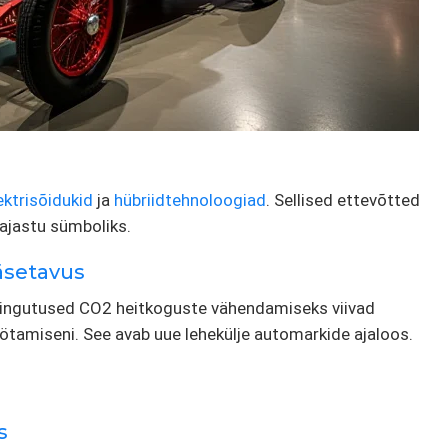
ektrisõidukid
ja
hübriidtehnoloogiad
. Sellised ettevõtted
ajastu sümboliks.
äsetavus
pingutused CO2 heitkoguste vähendamiseks viivad
tamiseni. See avab uue lehekülje automarkide ajaloos.
s