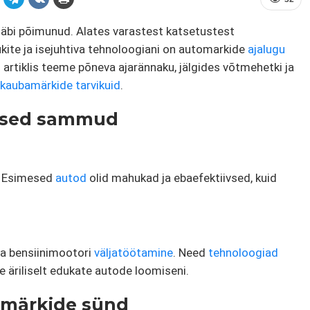
läbi põimunud. Alates varastest katsetustest
ite ja isejuhtiva tehnoloogiani on automarkide
ajalugu
s artiklis teeme põneva ajarännaku, jälgides võtmehetki ja
e kaubamärkide tarvikuid
.
mesed sammud
. Esimesed
autod
olid mahukad ja ebaefektiivsed, kuid
ja bensiinimootori
väljatöötamine
. Need
tehnoloogiad
te äriliselt edukate autode loomiseni.
amärkide sünd