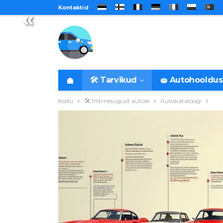
Kontaktid
«
🛠️ Tarvikud
🧽 Autohooldus
Kodu
🛠️ Mitmesugust autole
Autokataloogi