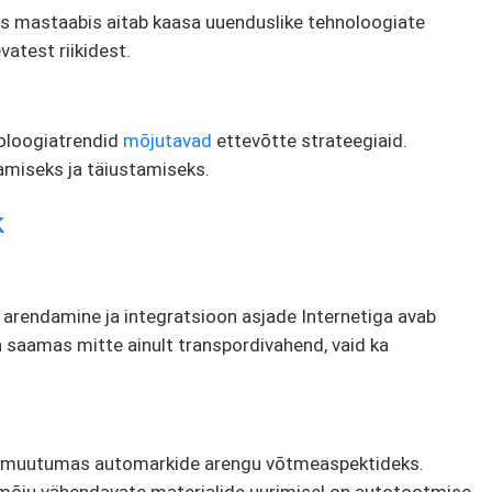
s mastaabis aitab kaasa uuenduslike tehnoloogiate
vatest riikidest.
noloogiatrendid
mõjutavad
ettevõtte strateegiaid.
miseks ja täiustamiseks.
k
arendamine ja integratsioon asjade Internetiga avab
 saamas mitte ainult transpordivahend, vaid ka
muutumas automarkide arengu võtmeaspektideks.