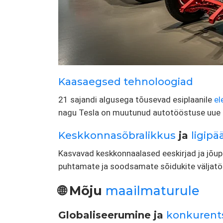
Kaasaegsed tehnoloogiad
21 sajandi algusega tõusevad esiplaanile
el
nagu Tesla on muutunud autotööstuse uue 
Keskkonnasõbralikkus
ja
ligipä
Kasvavad keskkonnaalased eeskirjad ja jõu
puhtamate ja soodsamate sõidukite väljatöö
🌐 Mõju
maailmaturule
Globaliseerumine ja
konkurent