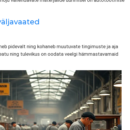
namõju vähendavate materjalide uurimisel on autotootmise
väljavaated
neb pidevalt ning kohaneb muutuvate tingimuste ja aja
peatu ning tulevikus on oodata veelgi hämmastavamaid