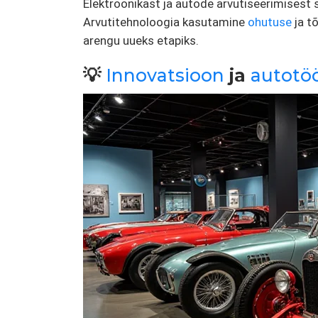
Elektroonikast ja autode arvutiseerimisest
Arvutitehnoloogia kasutamine
ohutuse
ja t
arengu uueks etapiks.
💡
Innovatsioon
ja
autotöö