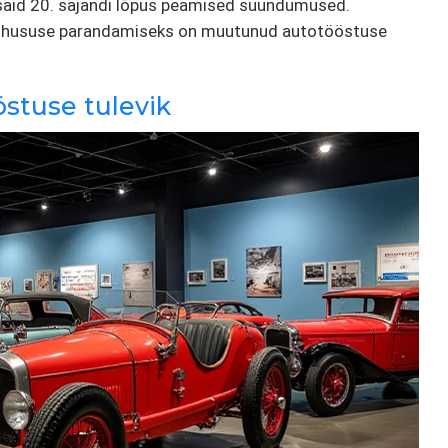
 said 20. sajandi lõpus peamised suundumused.
õhususe parandamiseks on muutunud autotööstuse
stuse tulevik