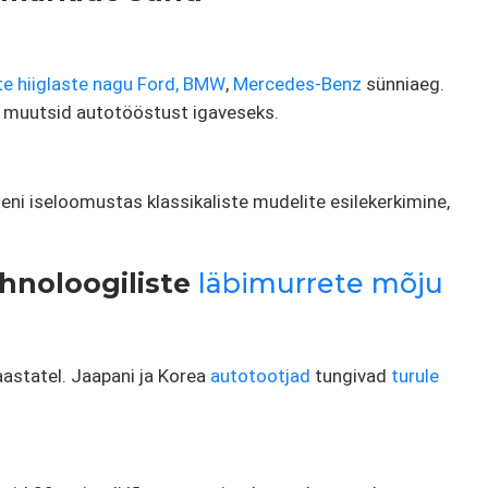
iste hiiglaste nagu Ford, BMW
,
Mercedes-Benz
sünniaeg.
 muutsid autotööstust igaveseks.
ni iseloomustas klassikaliste mudelite esilekerkimine,
ehnoloogiliste
läbimurrete
mõju
aastatel. Jaapani ja Korea
autotootjad
tungivad
turule