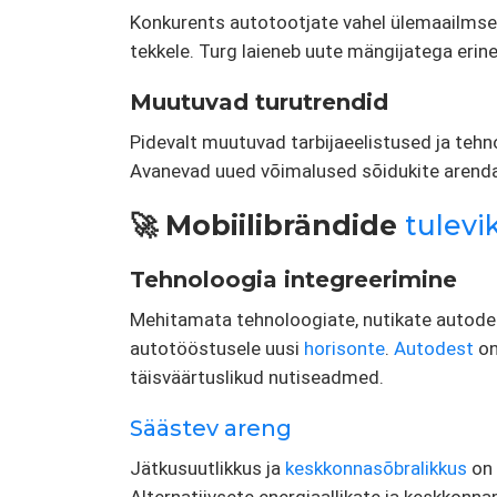
Konkurents autotootjate vahel ülemaailmse
tekkele. Turg laieneb uute mängijatega erine
Muutuvad turutrendid
Pidevalt muutuvad tarbijaeelistused ja teh
Avanevad uued võimalused sõidukite arenda
🚀 Mobiilibrändide
tulevi
Tehnoloogia integreerimine
Mehitamata tehnoloogiate, nutikate autode 
autotööstusele uusi
horisonte
.
Autodest
on
täisväärtuslikud nutiseadmed.
Säästev areng
Jätkusuutlikkus ja
keskkonnasõbralikkus
on 