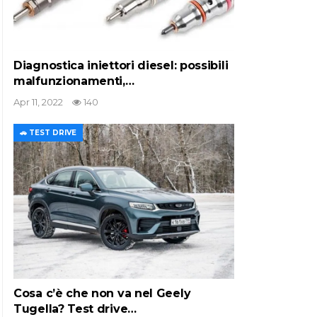
Diagnostica iniettori diesel: possibili
malfunzionamenti,…
Apr 11, 2022
140
🚗 TEST DRIVE
Cosa c’è che non va nel Geely
Tugella? Test drive…