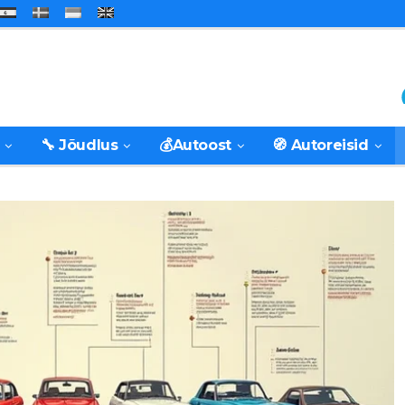
🔧 Jõudlus
💰Autoost
🧭 Autoreisid