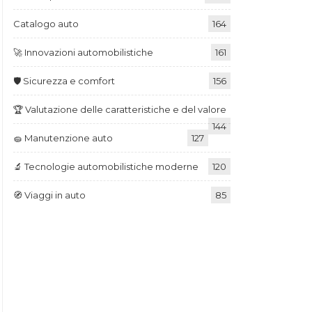
Catalogo auto
164
🚀 Innovazioni automobilistiche
161
🛡️ Sicurezza e comfort
156
🏆 Valutazione delle caratteristiche e del valore
144
🧽 Manutenzione auto
127
🔬 Tecnologie automobilistiche moderne
120
🧭 Viaggi in auto
85