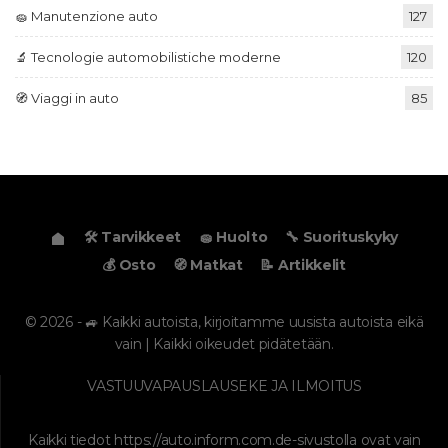
🧽 Manutenzione auto
127
🔬 Tecnologie automobilistiche moderne
120
🧭 Viaggi in auto
85
🛠️ Tarvikkeet
🧽 Huolto
🔧 Suorituskyky
💰 Osto
🧭 Matkat
📝 Artikkelit
© 2026 - 🚙 Kaikki autoista, kirjoitamme uusista autoista eikä
vain | Kaikki oikeudet pidätetään.
VASTUUVAPAUSLAUSEKE JA ILMOITUS
Kaikki tiedot
https://auto.inform.com.de
-sivustolla ovat vain