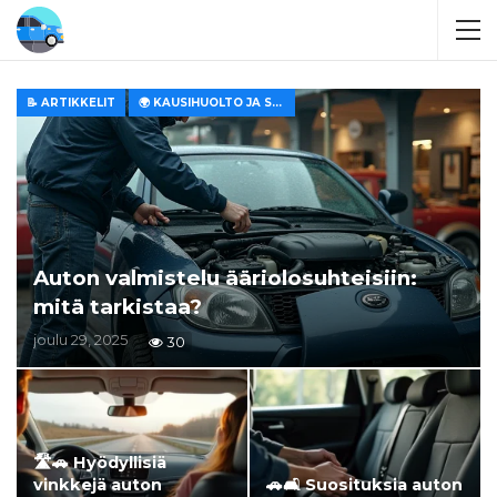
📝 ARTIKKELIT
🌍 KAUSIHUOLTO JA SÄILYTYS
Auton valmistelu ääriolosuhteisiin:
mitä tarkistaa?
joulu 29, 2025
30
🛣️🚗 Hyödyllisiä
vinkkejä auton
🚗🛋️ Suosituksia auton