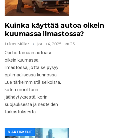
Kuinka käyttää autoa oikein
kuumassa ilmastossa?
Lukas Müller
joulu 4, 2025
25
Opi hoitamaan autoasi
oikein kuumassa
ilmastossa, jotta se pysyy
optimaalisessa kunnossa.
Lue tärkeimmistä seikoista,
kuten moottorin
jäähdytyksestä, korin
suojauksesta ja nesteiden
tarkastuksesta.
📝 ARTIKKELIT