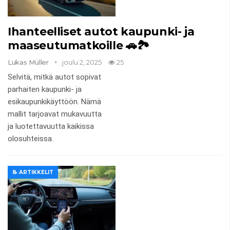
Ihanteelliset autot kaupunki- ja
maaseutumatkoille 🚗🏞️
Lukas Müller
joulu 2, 2025
25
Selvitä, mitkä autot sopivat
parhaiten kaupunki- ja
esikaupunkikäyttöön. Nämä
mallit tarjoavat mukavuutta
ja luotettavuutta kaikissa
olosuhteissa.
📝 ARTIKKELIT