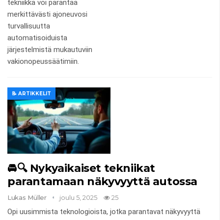
tekniikka voi parantaa
merkittävästi ajoneuvosi
turvallisuutta
automatisoiduista
järjestelmistä mukautuviin
vakionopeussäätimiin.
📝 ARTIKKELIT
🚘🔍 Nykyaikaiset tekniikat
parantamaan näkyvyyttä autossa
Lukas Müller
joulu 5, 2025
25
Opi uusimmista teknologioista, jotka parantavat näkyvyyttä