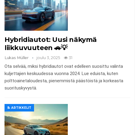
Hybridiautot: Uusi näkymä
liikkuvuuteen 🚗💡
Lukas Müller
joulu 3, 2025
31
Ota selvää, miksi hybridiautot ovat edelleen suosittu valinta
kuljettajien keskuudessa vuonna 2024. Lue eduista, kuten
polttoainetaloudesta, pienemmistä päästöistä ja korkeasta
suorituskyvystä.
📝 ARTIKKELIT