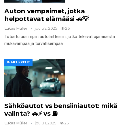
Auton vempaimet, jotka
helpottavat elämääsi 🚗💡
Lukas Müller
joulu 2, 2025
26
Tutustu uusimpiin autolaitteisiin, jotka tekevät ajamisesta
mukavampaa ja turvallisempaa.
📝 ARTIKKELIT
Sähköautot vs bensiiniautot: mikä
valinta? 🚗⚡ vs ⛽
Lukas Müller
joulu 1, 2025
25