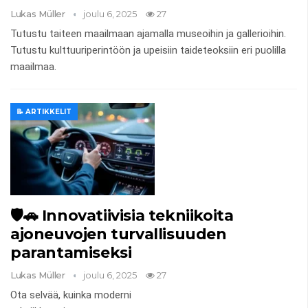
Lukas Müller
joulu 6, 2025
27
Tutustu taiteen maailmaan ajamalla museoihin ja gallerioihin.
Tutustu kulttuuriperintöön ja upeisiin taideteoksiin eri puolilla
maailmaa.
📝 ARTIKKELIT
🛡️🚗 Innovatiivisia tekniikoita
ajoneuvojen turvallisuuden
parantamiseksi
Lukas Müller
joulu 6, 2025
27
Ota selvää, kuinka moderni