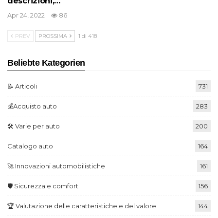
descrizioni,…
Apr 24, 2022
86
PREV
PROSSIMA
1 di 418
Beliebte Kategorien
📝 Articoli
731
💰Acquisto auto
283
🛠️ Varie per auto
200
Catalogo auto
164
🚀 Innovazioni automobilistiche
161
🛡️ Sicurezza e comfort
156
🏆 Valutazione delle caratteristiche e del valore
144