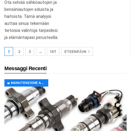
Ota selvää sähköautojen ja
bensiiniautojen eduista ja
haitoista. Tämä analyysi
auttaa sinua tekemään
tietoisia valintoja tarpeidesi
ja elämäntapasi perusteella.
1
2
3
…
167
ETEENPÄIN
Messaggi Recenti
🧽 MANUTENZIONE AUTO