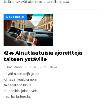
tiellä ja tekevät ajamisesta turvallisempaa.
📝 ARTIKKELIT
🎨🚗 Ainutlaatuisia ajoreittejä
taiteen ystäville
Lukas Müller
joulu 5, 2025
24
Löydä ajoreittejä, jotka
johtavat kuuluisimpiin
taidegallerioihin ja
museoihin, joissa voit
nauttia taiteesta.