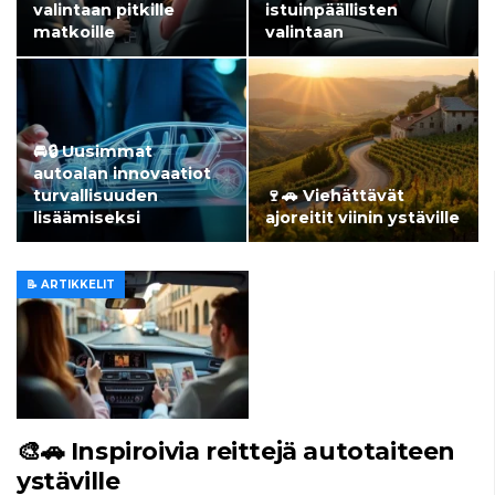
valintaan pitkille
istuinpäällisten
matkoille
valintaan
🚘🔒 Uusimmat
autoalan innovaatiot
turvallisuuden
🍷🚗 Viehättävät
lisäämiseksi
ajoreitit viinin ystäville
📝 ARTIKKELIT
🎨🚗 Inspiroivia reittejä autotaiteen
ystäville