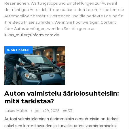
Rezensionen, Wartungstipps und Empfehlungen zur Auswahl
des richtigen Autos. Ich strebe danach, den Lesern zu helfen, die
Automobilwelt besser zu verstehen und die perfekte Lösung für
ihre Bedürfnisse zu finden. Wenn Sie hochwertigen Content
über Autos benötigen, wenden Sie sich gerne an:
lukas_muller@inform.com.de
.
📝 ARTIKKELIT
Auton valmistelu ääriolosuhteisiin:
mitä tarkistaa?
Lukas Müller
joulu 29, 2025
33
Autosi valmisteleminen äärimmäisiin olosuhteisiin on tärkeä
askel sen luotettavuuden ja turvallisuutesi varmistamiseksi.