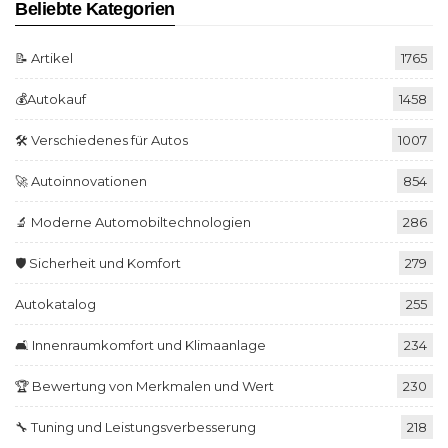
Beliebte Kategorien
📝 Artikel
1765
💰Autokauf
1458
🛠️ Verschiedenes für Autos
1007
🚀 Autoinnovationen
854
🔬 Moderne Automobiltechnologien
286
🛡️ Sicherheit und Komfort
279
Autokatalog
255
🛋️ Innenraumkomfort und Klimaanlage
234
🏆 Bewertung von Merkmalen und Wert
230
🔧 Tuning und Leistungsverbesserung
218