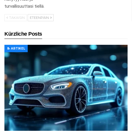
turvallisuuttasi tiellä.
TAKAISIN
ETEENPÄIN
Kürzliche Posts
📝 ARTIKEL