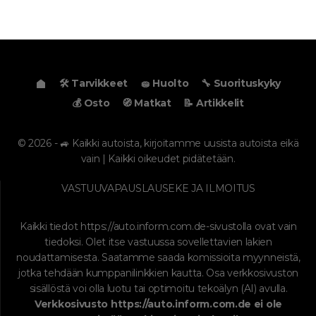
🛠️ Tarvikkeet
🧽 Huolto
🔧 Suorituskyky
💰 Osto
🧭 Matkat
📝 Artikkelit
© 2026 - 🚙 Kaikki autoista, kirjoitamme uusista autoista eikä
vain | Kaikki oikeudet pidätetään.
VASTUUVAPAUSLAUSEKE JA ILMOITUS
Kaikki tiedot
https://auto.inform.com.de
-sivustolla ovat vain
tiedoksi. Olet itse vastuussa sovellettavien lakien
noudattamisesta. Saatamme saada komissioita myynneistä,
jotka tehdään kumppanilinkkien kautta. Osa verkkosivuston
sisällöstä voi olla luotu tai optimoitu tekoälyn (AI) avulla.
Verkkosivusto
https://auto.inform.com.de
ei ole