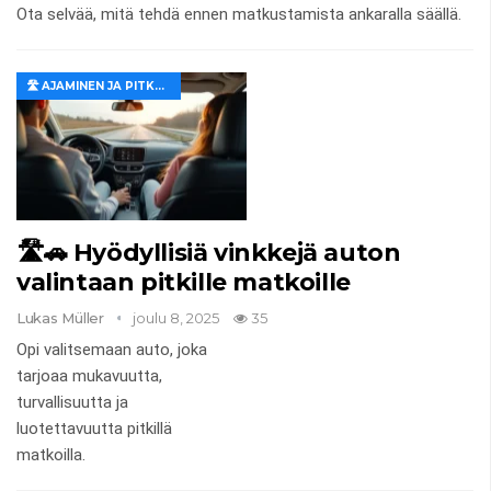
Ota selvää, mitä tehdä ennen matkustamista ankaralla säällä.
🛣️ AJAMINEN JA PITKÄT MATKAT
🛣️🚗 Hyödyllisiä vinkkejä auton
valintaan pitkille matkoille
Lukas Müller
joulu 8, 2025
35
Opi valitsemaan auto, joka
tarjoaa mukavuutta,
turvallisuutta ja
luotettavuutta pitkillä
matkoilla.