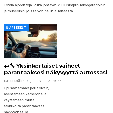
Löydä ajoreittejä, jotka johtavat kuuluisimpiin taidegallerioihin
ja museoihin, joissa voit nauttia taiteesta.
📝 ARTIKKELIT
🚗🔧 Yksinkertaiset vaiheet
parantaaksesi näkyvyyttä autossasi
Lukas Müller
joulu 4, 2025
35
Opi säätämään peilit oikein,
asentamaan kameroita ja
käyttämään muita
tekniikoita parantaaksesi
näkyvyyttäsi ja