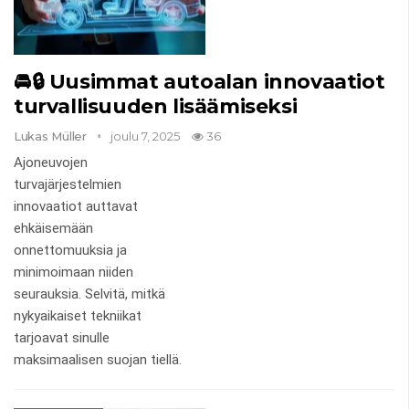
🚘🔒 Uusimmat autoalan innovaatiot
turvallisuuden lisäämiseksi
Lukas Müller
joulu 7, 2025
36
Ajoneuvojen
turvajärjestelmien
innovaatiot auttavat
ehkäisemään
onnettomuuksia ja
minimoimaan niiden
seurauksia. Selvitä, mitkä
nykyaikaiset tekniikat
tarjoavat sinulle
maksimaalisen suojan tiellä.