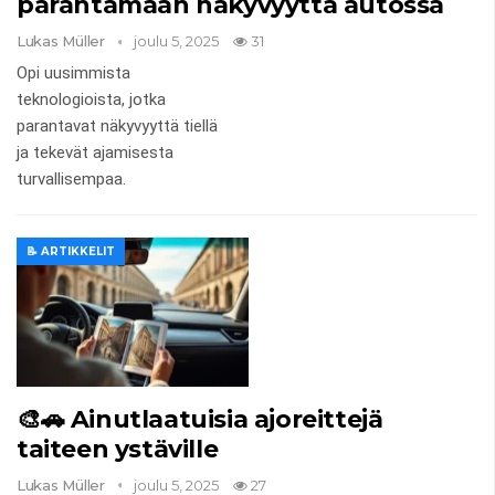
parantamaan näkyvyyttä autossa
Lukas Müller
joulu 5, 2025
31
Opi uusimmista
teknologioista, jotka
parantavat näkyvyyttä tiellä
ja tekevät ajamisesta
turvallisempaa.
📝 ARTIKKELIT
🎨🚗 Ainutlaatuisia ajoreittejä
taiteen ystäville
Lukas Müller
joulu 5, 2025
27