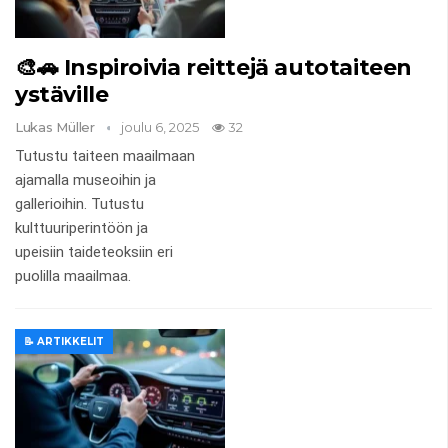
🎨🚗 Inspiroivia reittejä autotaiteen
ystäville
Lukas Müller
joulu 6, 2025
32
Tutustu taiteen maailmaan
ajamalla museoihin ja
gallerioihin. Tutustu
kulttuuriperintöön ja
upeisiin taideteoksiin eri
puolilla maailmaa.
📝 ARTIKKELIT