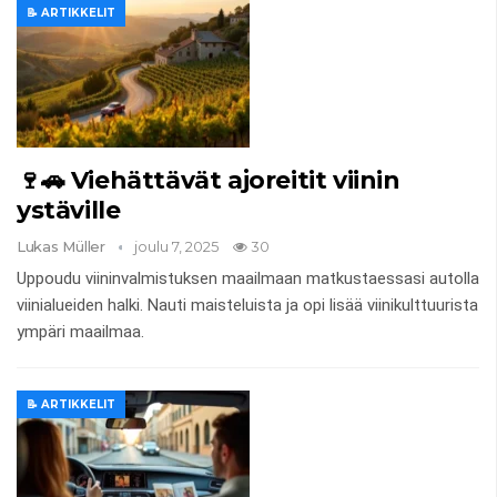
📝 ARTIKKELIT
🍷🚗 Viehättävät ajoreitit viinin
ystäville
Lukas Müller
joulu 7, 2025
30
Uppoudu viininvalmistuksen maailmaan matkustaessasi autolla
viinialueiden halki. Nauti maisteluista ja opi lisää viinikulttuurista
ympäri maailmaa.
📝 ARTIKKELIT