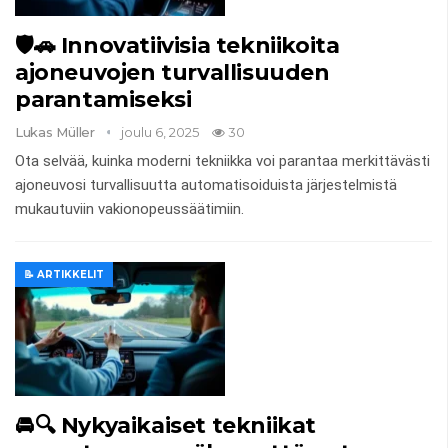
🛡️🚗 Innovatiivisia tekniikoita
ajoneuvojen turvallisuuden
parantamiseksi
Lukas Müller
joulu 6, 2025
30
Ota selvää, kuinka moderni tekniikka voi parantaa merkittävästi
ajoneuvosi turvallisuutta automatisoiduista järjestelmistä
mukautuviin vakionopeussäätimiin.
📝 ARTIKKELIT
🚘🔍 Nykyaikaiset tekniikat