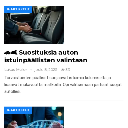
📝 ARTIKKELIT
🚗🛋️ Suosituksia auton
istuinpäällisten valintaan
Lukas Müller
joulu 8, 2025
33
Turvaistuinten päälliset suojaavat istuimia kulumiselta ja
lisäävät mukavuutta matkoilla. Opi valitsemaan parhaat suojat
autollesi.
📝 ARTIKKELIT