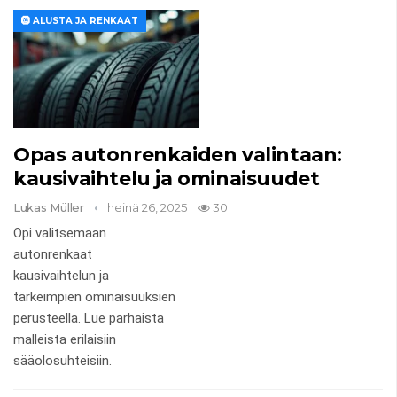
🛞 ALUSTA JA RENKAAT
Opas autonrenkaiden valintaan:
kausivaihtelu ja ominaisuudet
Lukas Müller
heinä 26, 2025
30
Opi valitsemaan
autonrenkaat
kausivaihtelun ja
tärkeimpien ominaisuuksien
perusteella. Lue parhaista
malleista erilaisiin
sääolosuhteisiin.