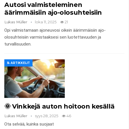
Autosi valmisteleminen
äärimmäisiin ajo-olosuhteisiin
Lukas Müller
loka 11, 2025
21
Opi valmistamaan ajoneuvosi oikein äärimmäisiin ajo-
olosuhteisiin varmistaaksesi sen luotettavuuden ja
turvallisuuden.
📝 ARTIKKELIT
🌞 Vinkkejä auton hoitoon kesällä
Lukas Müller
syys 28, 2025
46
Ota selvää, kuinka suojaat