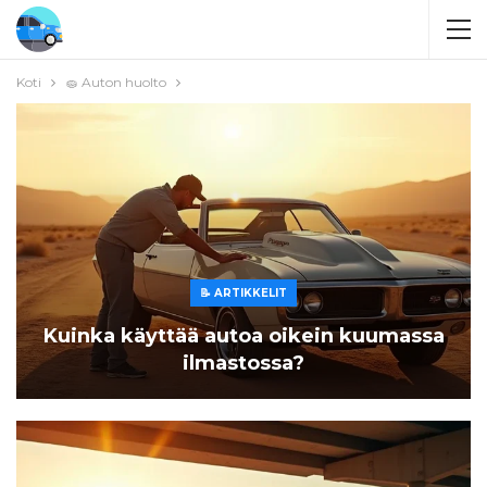
Koti
🧽 Auton huolto
📝 ARTIKKELIT
Kuinka käyttää autoa oikein kuumassa
ilmastossa?