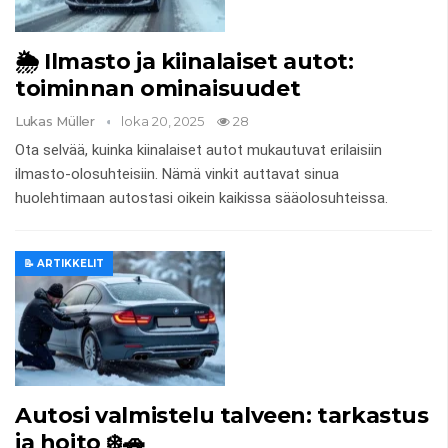
🌦️ Ilmasto ja kiinalaiset autot:
toiminnan ominaisuudet
Lukas Müller
loka 20, 2025
28
Ota selvää, kuinka kiinalaiset autot mukautuvat erilaisiin
ilmasto-olosuhteisiin. Nämä vinkit auttavat sinua
huolehtimaan autostasi oikein kaikissa sääolosuhteissa.
📝 ARTIKKELIT
Autosi valmistelu talveen: tarkastus
ja hoito ❄️🚗