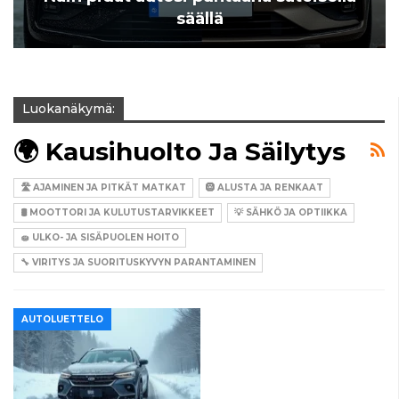
säällä
Luokanäkymä:
🌍 Kausihuolto Ja Säilytys
🛣️ AJAMINEN JA PITKÄT MATKAT
🛞 ALUSTA JA RENKAAT
🛢️ MOOTTORI JA KULUTUSTARVIKKEET
💡 SÄHKÖ JA OPTIIKKA
🧽 ULKO- JA SISÄPUOLEN HOITO
🔧 VIRITYS JA SUORITUSKYVYN PARANTAMINEN
AUTOLUETTELO