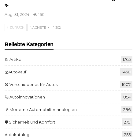
✨
Aug. 31, 2024
160
ZURÜCK
NÄCHSTE
1 302
Beliebte Kategorien
📝 Artikel
1765
💰Autokauf
1458
🛠️ Verschiedenes für Autos
1007
🚀 Autoinnovationen
854
🔬 Moderne Automobiltechnologien
286
🛡️ Sicherheit und Komfort
279
Autokatalog
255