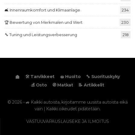
🛋️ Innenraumkomfort und Klimaanlage
234
🏆 Bewertung von Merkmalen und Wert
230
🔧 Tuning und Leistungsverbesserung
218
🛠️ Tarvikkeet
🧽 Huolto
🔧 Suorituskyky
💰 Osto
🧭 Matkat
📝 Artikkelit
© 2026 - 🚙 Kaikki autoista, kirjoitamme uusista autoista eikä
vain | Kaikki oikeudet pidätetään.
VASTUUVAPAUSLAUSEKE JA ILMOITUS