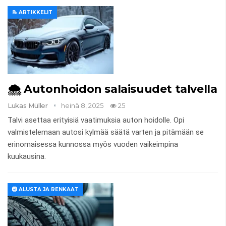
📝 ARTIKKELIT
🌨️ Autonhoidon salaisuudet talvella
Lukas Müller
heinä 8, 2025
25
Talvi asettaa erityisiä vaatimuksia auton hoidolle. Opi
valmistelemaan autosi kylmää säätä varten ja pitämään se
erinomaisessa kunnossa myös vuoden vaikeimpina
kuukausina.
🛞 ALUSTA JA RENKAAT