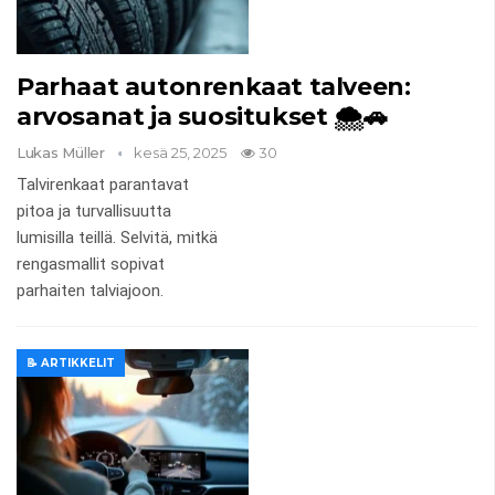
Parhaat autonrenkaat talveen:
arvosanat ja suositukset 🌨️🚗
Lukas Müller
kesä 25, 2025
30
Talvirenkaat parantavat
pitoa ja turvallisuutta
lumisilla teillä. Selvitä, mitkä
rengasmallit sopivat
parhaiten talviajoon.
📝 ARTIKKELIT