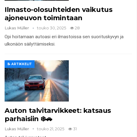
Ilmasto-olosuhteiden vaikutus
ajoneuvon toimintaan
Lukas Müller
touko 30, 2025
28
Opi hoitamaan autoasi eri ilmastoissa sen suorituskyvyn ja
ulkonäön säilyttämiseksi.
📝 ARTIKKELIT
Auton talvitarvikkeet: katsaus
parhaisiin ❄️🚗
Lukas Müller
touko 21, 2025
31