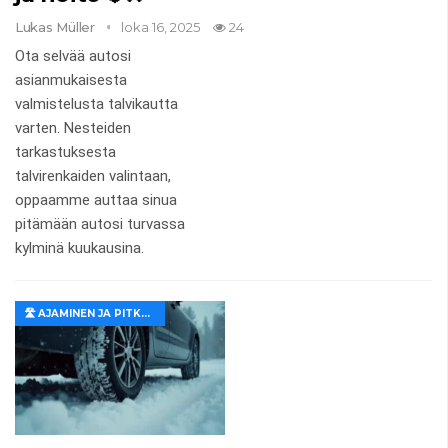
Lukas Müller
loka 16, 2025
24
Ota selvää autosi
asianmukaisesta
valmistelusta talvikautta
varten. Nesteiden
tarkastuksesta
talvirenkaiden valintaan,
oppaamme auttaa sinua
pitämään autosi turvassa
kylminä kuukausina.
🛣️ AJAMINEN JA PITKÄT MATKAT