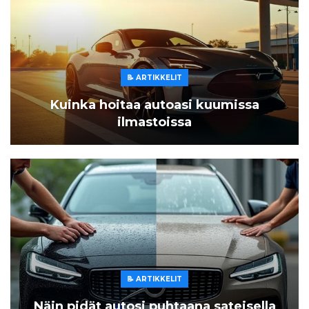
📝 ARTIKKELIT
Kuinka hoitaa autoasi kuumissa
ilmastoissa
📝 ARTIKKELIT
Näin pidät autosi puhtaana sateisella