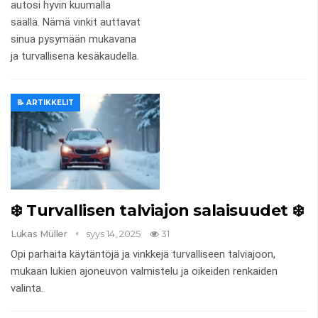
autosi hyvin kuumalla
säällä. Nämä vinkit auttavat
sinua pysymään mukavana
ja turvallisena kesäkaudella.
📝 ARTIKKELIT
❄️ Turvallisen talviajon salaisuudet ❄️
Lukas Müller
syys 14, 2025
31
Opi parhaita käytäntöjä ja vinkkejä turvalliseen talviajoon,
mukaan lukien ajoneuvon valmistelu ja oikeiden renkaiden
valinta.