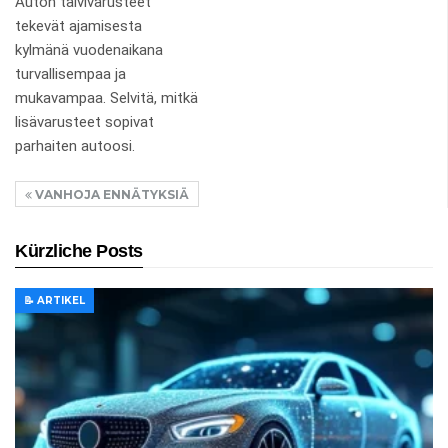
Auton talvivarusteet
tekevät ajamisesta
kylmänä vuodenaikana
turvallisempaa ja
mukavampaa. Selvitä, mitkä
lisävarusteet sopivat
parhaiten autoosi.
VANHOJA ENNÄTYKSIÄ
Kürzliche Posts
📝 ARTIKEL