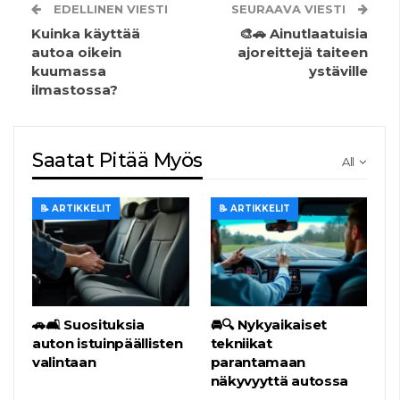
EDELLINEN VIESTI
SEURAAVA VIESTI
Kuinka käyttää
🎨🚗 Ainutlaatuisia
autoa oikein
ajoreittejä taiteen
kuumassa
ystäville
ilmastossa?
Saatat Pitää Myös
All
📝 ARTIKKELIT
📝 ARTIKKELIT
🚗🛋️ Suosituksia
🚘🔍 Nykyaikaiset
auton istuinpäällisten
tekniikat
valintaan
parantamaan
näkyvyyttä autossa