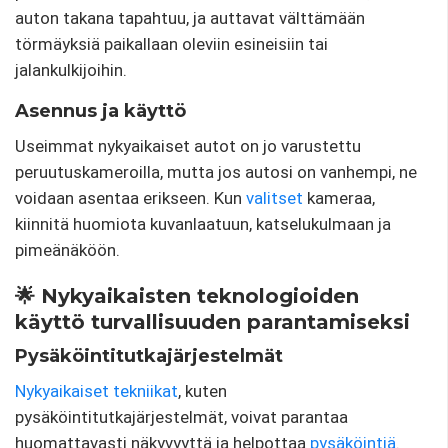
auton takana tapahtuu, ja auttavat välttämään
törmäyksiä paikallaan oleviin esineisiin tai
jalankulkijoihin.
Asennus ja käyttö
Useimmat nykyaikaiset autot on jo varustettu
peruutuskameroilla, mutta jos autosi on vanhempi, ne
voidaan asentaa erikseen. Kun
valitset
kameraa,
kiinnitä huomiota kuvanlaatuun, katselukulmaan ja
pimeänäköön.
🌟 Nykyaikaisten teknologioiden
käyttö turvallisuuden parantamiseksi
Pysäköintitutkajärjestelmät
Nykyaikaiset tekniikat
, kuten
pysäköintitutkajärjestelmät, voivat parantaa
huomattavasti näkyvyyttä ja helpottaa
pysäköintiä
.