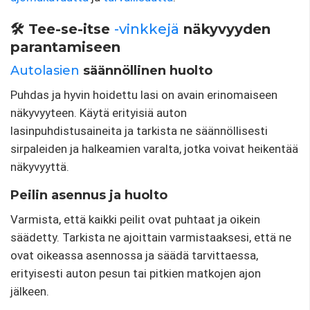
🛠️ Tee-se-itse
-vinkkejä
näkyvyyden
parantamiseen
Autolasien
säännöllinen huolto
Puhdas ja hyvin hoidettu lasi on avain erinomaiseen
näkyvyyteen. Käytä erityisiä auton
lasinpuhdistusaineita ja tarkista ne säännöllisesti
sirpaleiden ja halkeamien varalta, jotka voivat heikentää
näkyvyyttä.
Peilin asennus ja huolto
Varmista, että kaikki peilit ovat puhtaat ja oikein
säädetty. Tarkista ne ajoittain varmistaaksesi, että ne
ovat oikeassa asennossa ja säädä tarvittaessa,
erityisesti auton pesun tai pitkien matkojen ajon
jälkeen.