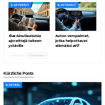
📝 ARTIKKELIT
📝 ARTIKKELIT
🎨🚗 Ainutlaatuisia
Auton vempaimet,
ajoreittejä taiteen
jotka helpottavat
ystäville
elämääsi 🚗💡
TAKAISIN
ETEENPÄIN
Kürzliche Posts
📝 ARTIKEL