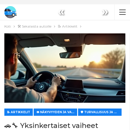
«
»
Koti
🛠️ Sekalaista autoille
📝 Artikkelit
📝 ARTIKKELIT
👁️ NÄKYVYYDEN JA VALAISTUKSEN PARANTAMINEN
🛡️ TURVALLISUUS JA MUKAVUUS
🚗🔧 Yksinkertaiset vaiheet