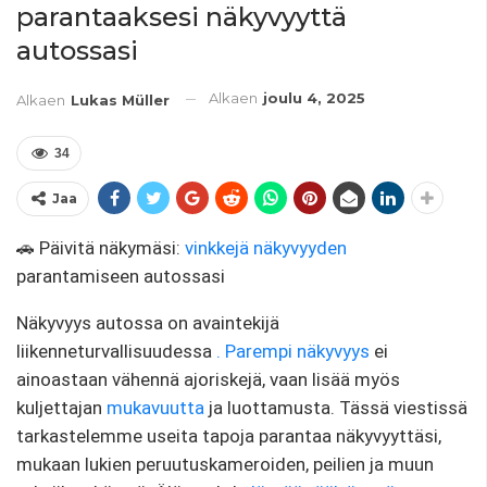
parantaaksesi näkyvyyttä
autossasi
Alkaen
joulu 4, 2025
Alkaen
Lukas Müller
34
Jaa
🚗 Päivitä näkymäsi:
vinkkejä
näkyvyyden
parantamiseen autossasi
Näkyvyys autossa on avaintekijä
liikenneturvallisuudessa
.
Parempi näkyvyys
ei
ainoastaan ​​vähennä ajoriskejä, vaan lisää myös
kuljettajan
mukavuutta
ja luottamusta. Tässä viestissä
tarkastelemme useita tapoja parantaa näkyvyyttäsi,
mukaan lukien peruutuskameroiden, peilien ja muun