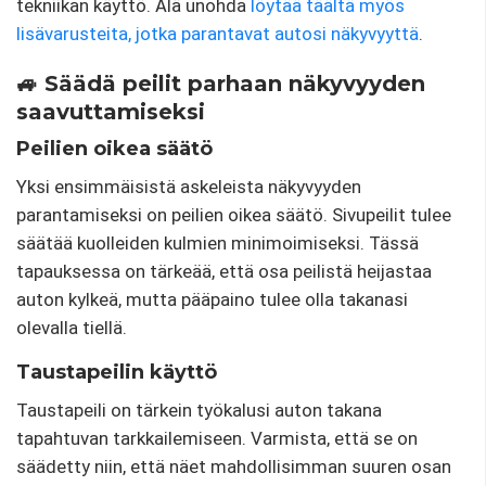
tekniikan käyttö. Älä unohda
löytää täältä myös
lisävarusteita, jotka parantavat autosi näkyvyyttä
.
🚙 Säädä peilit parhaan näkyvyyden
saavuttamiseksi
Peilien oikea säätö
Yksi ensimmäisistä askeleista näkyvyyden
parantamiseksi on peilien oikea säätö. Sivupeilit tulee
säätää kuolleiden kulmien minimoimiseksi. Tässä
tapauksessa on tärkeää, että osa peilistä heijastaa
auton kylkeä, mutta pääpaino tulee olla takanasi
olevalla tiellä.
Taustapeilin käyttö
Taustapeili on tärkein työkalusi auton takana
tapahtuvan tarkkailemiseen. Varmista, että se on
säädetty niin, että näet mahdollisimman suuren osan