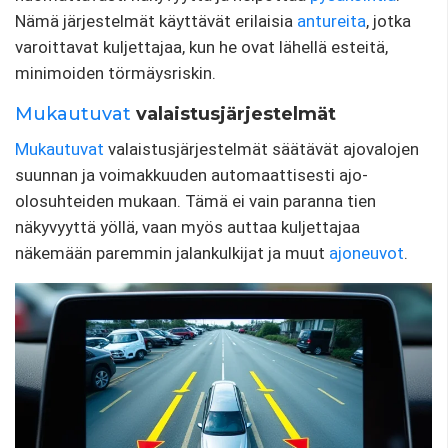
Nämä järjestelmät käyttävät erilaisia
​​antureita
, jotka
varoittavat kuljettajaa, kun he ovat lähellä esteitä,
minimoiden törmäysriskin.
Mukautuvat
valaistusjärjestelmät
Mukautuvat
valaistusjärjestelmät säätävät ajovalojen
suunnan ja voimakkuuden automaattisesti ajo-
olosuhteiden mukaan. Tämä ei vain paranna tien
näkyvyyttä yöllä, vaan myös auttaa kuljettajaa
näkemään paremmin jalankulkijat ja muut
ajoneuvot
.