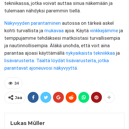
tekniikassa, jotka voivat auttaa sinua näkemään ja
tulemaan nähdyksi paremmin tiellä.
Näkyvyyden parantaminen
autossa on tärkeä askel
kohti turvallista ja
mukavaa
ajoa. Käytä
vinkkejämme
ja
temppujamme tehdäksesi matkoistasi turvallisempia
ja nautinnollisempia. Äläkä unohda, että voit aina
parantaa ajoasi käyttämällä
nykyaikaista tekniikkaa
ja
lisävarusteita
.
Täältä löydät lisävarusteita, jotka
parantavat ajoneuvosi näkyvyyttä
.
34
Jaa
Lukas Müller