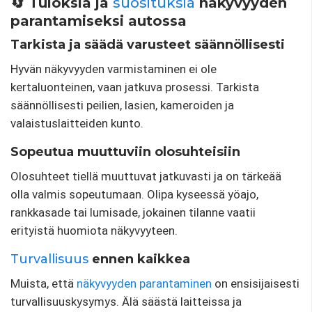
🔄 Tuloksia ja
suosituksia
näkyvyyden
parantamiseksi autossa
Tarkista ja säädä varusteet säännöllisesti
Hyvän näkyvyyden varmistaminen ei ole
kertaluonteinen, vaan jatkuva prosessi. Tarkista
säännöllisesti peilien, lasien, kameroiden ja
valaistuslaitteiden kunto.
Sopeutua muuttuviin olosuhteisiin
Olosuhteet tiellä muuttuvat jatkuvasti ja on tärkeää
olla valmis sopeutumaan. Olipa kyseessä yöajo,
rankkasade tai lumisade, jokainen tilanne vaatii
erityistä huomiota näkyvyyteen.
Turvallisuus
ennen kaikkea
Muista, että
näkyvyyden parantaminen
on ensisijaisesti
turvallisuuskysymys. Älä säästä laitteissa ja