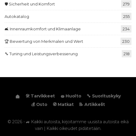
🛡️ Sicherheit und Komfort
279
Autokatalog
255
🛋️ Innenraumkomfort und Klimaanlage
234
🏆 Bewertung von Merkmalen und Wert
230
🔧 Tuning und Leistungsverbesserung
218
🛠️ Tarvikkeet
🧽 Huolto
🔧 Suorituskyky
💰 Osto
🧭 Matkat
📝 Artikkelit
© 2026 - 🚙 Kaikki autoista, kirjoitamme uusista autoista eikä
vain | Kaikki oikeudet pidätetään.