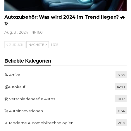
Autozubehör: Was wird 2024 im Trend liegen? 🚗
✨
Aug. 31, 2024
160
ZURÜCK
NÄCHSTE
1 302
Beliebte Kategorien
📝 Artikel
1765
💰Autokauf
1458
🛠️ Verschiedenes für Autos
1007
🚀 Autoinnovationen
854
🔬 Moderne Automobiltechnologien
286