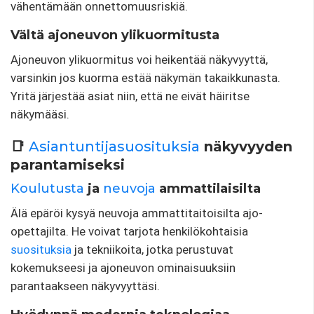
vähentämään onnettomuusriskiä.
Vältä ajoneuvon ylikuormitusta
Ajoneuvon ylikuormitus voi heikentää näkyvyyttä,
varsinkin jos kuorma estää näkymän takaikkunasta.
Yritä järjestää asiat niin, että ne eivät häiritse
näkymääsi.
📑
Asiantuntijasuosituksia
näkyvyyden
parantamiseksi
Koulutusta
ja
neuvoja
ammattilaisilta
Älä epäröi kysyä neuvoja ammattitaitoisilta ajo-
opettajilta. He voivat tarjota henkilökohtaisia
suosituksia
ja tekniikoita, jotka perustuvat
kokemukseesi ja ajoneuvon ominaisuuksiin
parantaakseen näkyvyyttäsi.