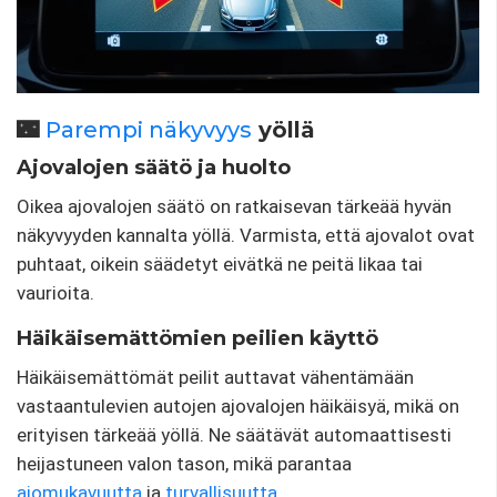
🌃
Parempi näkyvyys
yöllä
Ajovalojen säätö ja huolto
Oikea ajovalojen säätö on ratkaisevan tärkeää hyvän
näkyvyyden kannalta yöllä. Varmista, että ajovalot ovat
puhtaat, oikein säädetyt eivätkä ne peitä likaa tai
vaurioita.
Häikäisemättömien peilien käyttö
Häikäisemättömät peilit auttavat vähentämään
vastaantulevien autojen ajovalojen häikäisyä, mikä on
erityisen tärkeää yöllä. Ne säätävät automaattisesti
heijastuneen valon tason, mikä parantaa
ajomukavuutta
ja
turvallisuutta
.