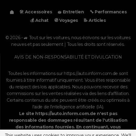
🛠️ Accessoires
🧽 Entretien
🔧 Performances
💰 Achat
🧭 Voyages
📝 Articles
© 2026 - 🚙 Tout sur les voitures, nous écrivons sur les voitures
neuves et pas seulement | Tous les droits sont réservés.
AVIS DE NON-RESPONSABILITÉ ET DIVULGATION
Toutes les informations sur
https://auto.inform.com.de
sont
fournies à titre informatif uniquement. Vous êtes responsable
du respect des lois applicables. Nous pouvons recevoir des
commissions sur les ventes réalisées via des liens d'affiliation.
Certains contenus du site peuvent être créés ou optimisés à
l'aide de l'intelligence artificielle (IA).
Le site
https://auto.inform.com.de
n'est pas
responsable des dommages résultant de l'utilisation
des informations fournies. En continuant, vous
acceptez la
clause de non-responsabilité
, la
politique
This website uses cookies to improve your experience. We'll