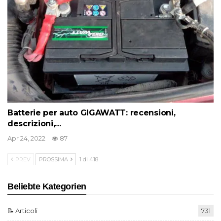
Batterie per auto GIGAWATT: recensioni,
descrizioni,…
Apr 24, 2022
87
PREV
PROSSIMA
1 di 418
Beliebte Kategorien
📝 Articoli
731