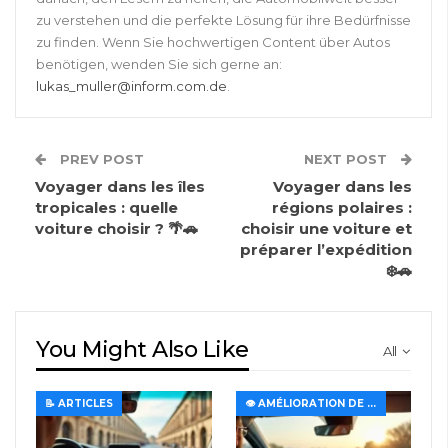
zu verstehen und die perfekte Lösung für ihre Bedürfnisse
zu finden. Wenn Sie hochwertigen Content über Autos
benötigen, wenden Sie sich gerne an:
lukas_muller@inform.com.de
.
PREV POST
NEXT POST
Voyager dans les îles
Voyager dans les
tropicales : quelle
régions polaires :
voiture choisir ? 🌴🚗
choisir une voiture et
préparer l’expédition
❄️🚗
You Might Also Like
All
📝 ARTICLES
👁️ AMÉLIORATION DE LA VISIBILITÉ ET DE L'ÉCLAIRAGE