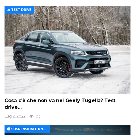
🚗 TEST DRIVE
Cosa c’è che non va nel Geely Tugella? Test
drive…
Lug 2, 2022
103
🛞 SOSPENSIONI E PNEUMATICI