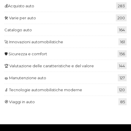
💰Acquisto auto
283
🛠️ Varie per auto
200
Catalogo auto
164
🚀 Innovazioni automobilistiche
161
🛡️ Sicurezza e comfort
156
🏆 Valutazione delle caratteristiche e del valore
144
🧽 Manutenzione auto
127
🔬 Tecnologie automobilistiche moderne
120
🧭 Viaggi in auto
85