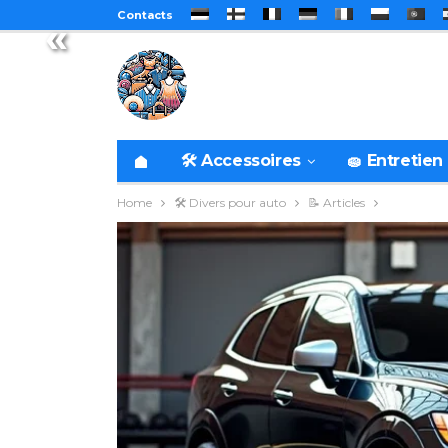
Contacts
«
🛠️ Accessoires
🧽 Entretien
Home
🛠️ Divers pour auto
📝 Articles