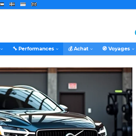
🔧 Performances
💰 Achat
🧭 Voyages