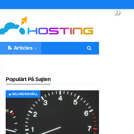
»
📝 Articles
Populärt På Sajten
🧽 BILUNDERHÅLL