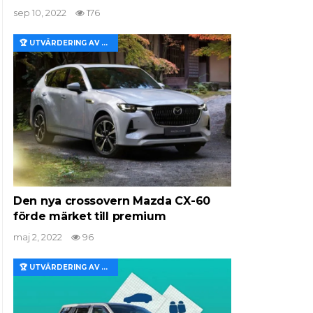
sep 10, 2022
176
🏆 UTVÄRDERING AV EGENSKAPER OCH VÄRDE
Den nya crossovern Mazda CX-60
förde märket till premium
maj 2, 2022
96
🏆 UTVÄRDERING AV EGENSKAPER OCH VÄRDE