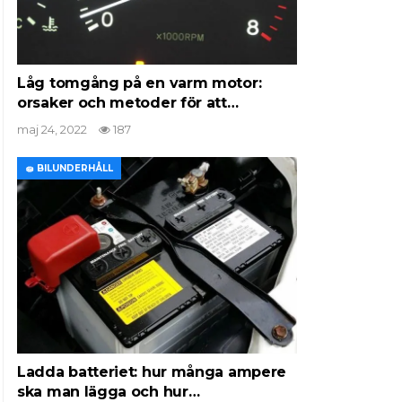
Låg tomgång på en varm motor:
orsaker och metoder för att…
maj 24, 2022
187
🧽 BILUNDERHÅLL
Ladda batteriet: hur många ampere
ska man lägga och hur…