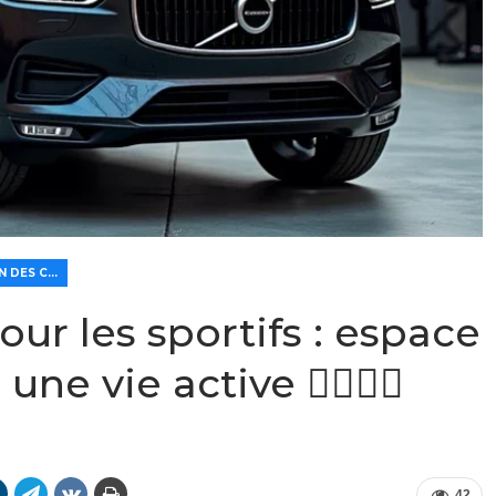
🏆 ÉVALUATION DES CARACTÉRISTIQUES ET DE LA VALEUR
our les sportifs : espace
e vie active 🏋️‍♂️🚗💨
42