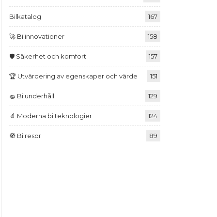
Bilkatalog
167
🚀 Bilinnovationer
158
🛡️ Säkerhet och komfort
157
🏆 Utvärdering av egenskaper och värde
151
🧽 Bilunderhåll
129
🔬 Moderna bilteknologier
124
🧭 Bilresor
89