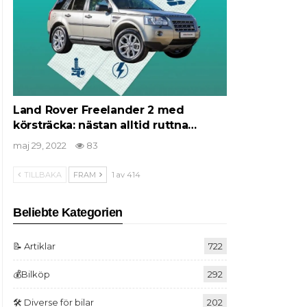
Land Rover Freelander 2 med
körsträcka: nästan alltid ruttna…
maj 29, 2022
83
TILLBAKA
FRAM
1 av 414
Beliebte Kategorien
📝 Artiklar
722
💰Bilköp
292
🛠️ Diverse för bilar
202