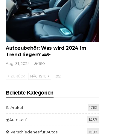
Autozubehör: Was wird 2024 im
Trend liegen? 🚗✨
Aug. 31, 2024
160
ZURÜCK
NÄCHSTE
1 302
Beliebte Kategorien
📝 Artikel
1765
💰Autokauf
1458
🛠️ Verschiedenes für Autos
1007