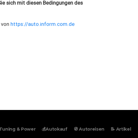
Sie sich mit diesen Bedingungen des
n von
https://auto.inform.com.de
 Tuning & Power
💰Autokauf
🧭 Autoreisen
📝 Artikel