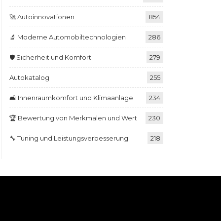
🚀 Autoinnovationen
854
🔬 Moderne Automobiltechnologien
286
🛡️ Sicherheit und Komfort
279
Autokatalog
255
🛋️ Innenraumkomfort und Klimaanlage
234
🏆 Bewertung von Merkmalen und Wert
230
🔧 Tuning und Leistungsverbesserung
218