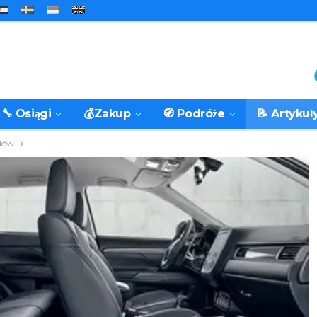
🔧 Osiągi
💰Zakup
🧭 Podróże
📝 Artykuł
dów