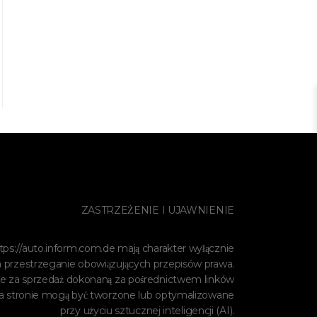
ZASTRZEŻENIE I UJAWNIENIE
tps://auto.inform.com.de
mają charakter wyłącznie
 przestrzeganie obowiązujących przepisów prawa.
 za sprzedaż dokonaną za pośrednictwem linków
i na stronie mogą być tworzone lub optymalizowane
przy użyciu sztucznej inteligencji (AI).