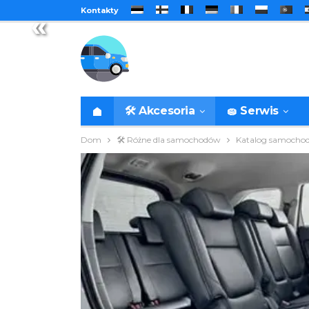
Kontakty
«
🛠️ Akcesoria
🧽 Serwis
Dom
🛠️ Różne dla samochodów
Katalog samocho