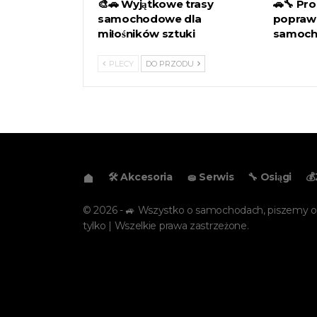
🎨🚗 Wyjątkowe trasy
🚗🔧 Pro
samochodowe dla
poprawi
miłośników sztuki
samoch
PLECY
DO PRZODU
🛠️ Akcesoria
🧽 Serwis
🔧 Osiągi

© 2026 - 🚙 Wszystko o samochodach, piszemy 
tylko | Wszelkie prawa zastrzeżone.