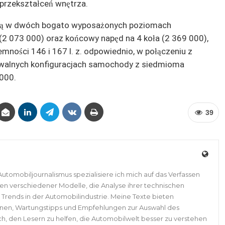
 przekształceń wnętrza.
 są w dwóch bogato wyposażonych poziomach
(2 073 000) oraz końcowy napęd na 4 koła (2 369 000),
jemności 146 i 167 l. z. odpowiednio, w połączeniu z
walnych konfiguracjach samochody z siedmioma
 000.
39
Automobiljournalismus spezialisiere ich mich auf das Verfassen
ten verschiedener Modelle, die Analyse ihrer technischen
Trends in der Automobilindustrie. Meine Texte bieten
nen, Wartungstipps und Empfehlungen zur Auswahl des
ch, den Lesern zu helfen, die Automobilwelt besser zu verstehen