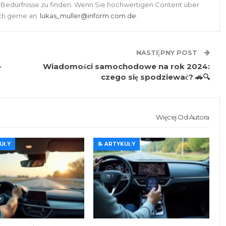
e Bedürfnisse zu finden. Wenn Sie hochwertigen Content über
ch gerne an:
lukas_muller@inform.com.de
.
NASTĘPNY POST
-
Wiadomości samochodowe na rok 2024:
czego się spodziewać? 🚗🔍
Więcej Od Autora
KUŁY
📝 ARTYKUŁY