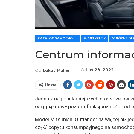
KATALOG SAMOCHODÓW
📝 ARTYKUŁY
Centrum informac
Od
lis 28, 2022
Od
Lukas Müller
Udział
Jeden z najpopularniejszych crossoverów w
osiągnął nowy poziom funkcjonalności: od t
Model Mitsubishi Outlander na więcej niż je
część popytu konsumpcyjnego na samochody