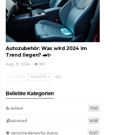
Autozubehör: Was wird 2024 im
Trend liegen? 🚗✨
Aug. 31, 2024
160
ZURÜCK
NÄCHSTE
1 302
Beliebte Kategorien
📝 Artikel
1765
💰Autokauf
1458
🛠️ Verschiedenes für Autos
1007