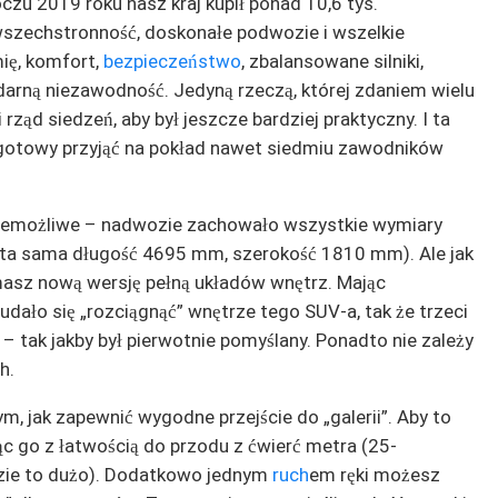
u 2019 roku nasz kraj kupił ponad 10,6 tys.
 wszechstronność, doskonałe podwozie i wszelkie
ię, komfort,
bezpieczeństwo
, zbalansowane silniki,
darną niezawodność. Jedyną rzeczą, której zdaniem wielu
 rząd siedzeń, aby był jeszcze bardziej praktyczny. I ta
st gotowy przyjąć na pokład nawet siedmiu zawodników
 niemożliwe – nadwozie zachowało wszystkie wymiary
a sama długość 4695 mm, szerokość 1810 mm). Ale jak
e masz nową wersję pełną układów wnętrz. Mając
dało się „rozciągnąć” wnętrze tego SUV-a, tak że trzeci
a – tak jakby był pierwotnie pomyślany. Ponadto nie zależy
h.
m, jak zapewnić wygodne przejście do „galerii”. Aby to
jąc go z łatwością do przodu z ćwierć metra (25-
ie to dużo). Dodatkowo jednym
ruch
em ręki możesz