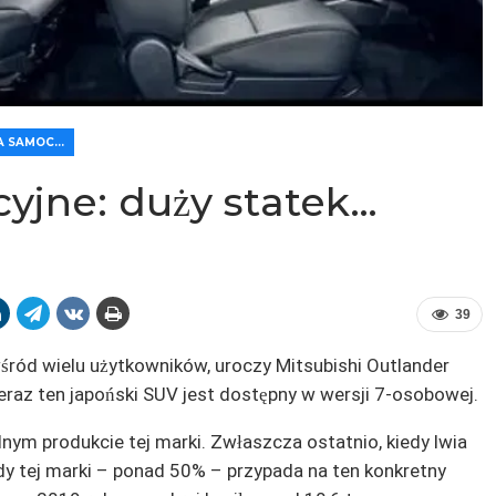
🛠️ RÓŻNE DLA SAMOCHODÓW
yjne: duży statek…
39
śród wielu użytkowników, uroczy Mitsubishi Outlander
eraz ten japoński SUV jest dostępny w wersji 7-osobowej.
dnym produkcie tej marki. Zwłaszcza ostatnio, kiedy lwia
 tej marki – ponad 50% – przypada na ten konkretny