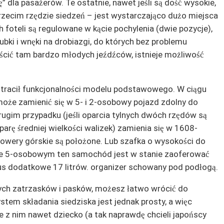
ę” dla pasażerów. Te ostatnie, nawet jeśli są dość wysokie,
rzecim rzędzie siedzeń – jest wystarczająco dużo miejsca
 foteli są regulowane w kącie pochylenia (dwie pozycje),
ubki i wnęki na drobiazgi, do których bez problemu
ścić tam bardzo młodych jeźdźców, istnieje możliwość
 stracił funkcjonalności modelu podstawowego. W ciągu
 może zamienić się w 5- i 2-osobowy pojazd zdolny do
rugim przypadku (jeśli oparcia tylnych dwóch rzędów są
parę średniej wielkości walizek) zamienia się w 1608-
. rowery górskie są położone. Lub szafka o wysokości do
ie 5-osobowym ten samochód jest w stanie zaoferować
lus dodatkowe 17 litrów. organizer schowany pod podłogą.
ych zatrzasków i pasków, możesz łatwo wrócić do
tem składania siedziska jest jednak prosty, a więc
ie z nim nawet dziecko (a tak naprawdę chcieli japońscy