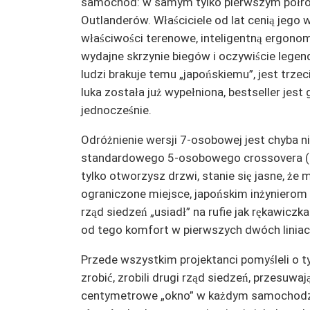
samochód: w samym tylko pierwszym półrocz
Outlanderów. Właściciele od lat cenią jego
właściwości terenowe, inteligentną ergonom
wydajne skrzynie biegów i oczywiście legen
ludzi brakuje temu „japońskiemu”, jest trzeci
luka została już wypełniona, bestseller je
jednocześnie.
Odróżnienie wersji 7-osobowej jest chyba
standardowego 5-osobowego crossovera (t
tylko otworzysz drzwi, stanie się jasne, ż
ograniczone miejsce, japońskim inżynierom u
rząd siedzeń „usiadł” na rufie jak rękawiczk
od tego komfort w pierwszych dwóch liniac
Przede wszystkim projektanci pomyśleli o ty
zrobić, zrobili drugi rząd siedzeń, przesuwa
centymetrowe „okno” w każdym samochodz