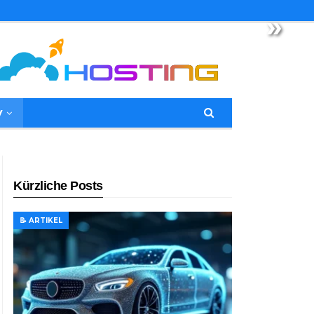
»
y
Kürzliche Posts
📝 ARTIKEL