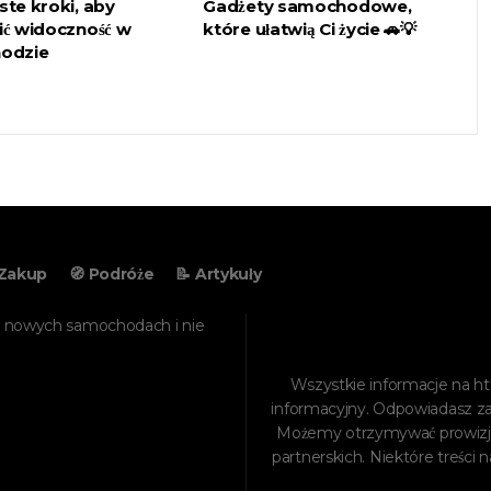
ste kroki, aby
Gadżety samochodowe,
ć widoczność w
które ułatwią Ci życie 🚗💡
odzie
Zakup
🧭 Podróże
📝 Artykuły
o nowych samochodach i nie
Wszystkie informacje na
ht
informacyjny. Odpowiadasz za
Możemy otrzymywać prowizje
partnerskich. Niektóre treśc