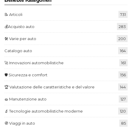
Beliebte Kategorien
📝 Articoli
731
💰Acquisto auto
283
🛠️ Varie per auto
200
Catalogo auto
164
🚀 Innovazioni automobilistiche
161
🛡️ Sicurezza e comfort
156
🏆 Valutazione delle caratteristiche e del valore
144
🧽 Manutenzione auto
127
🔬 Tecnologie automobilistiche moderne
120
🧭 Viaggi in auto
85