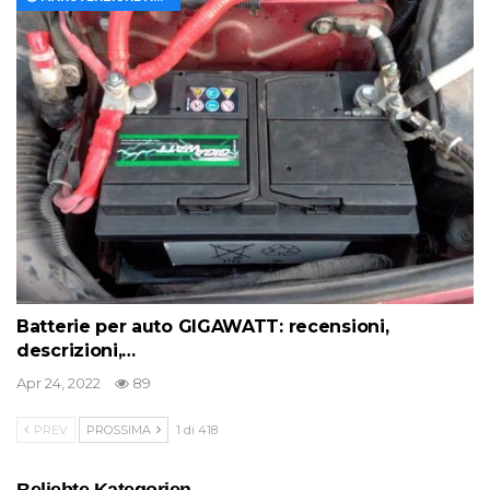
Batterie per auto GIGAWATT: recensioni,
descrizioni,…
Apr 24, 2022
89
PREV
PROSSIMA
1 di 418