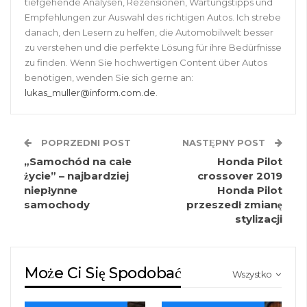
tiefgehende Analysen, Rezensionen, Wartungstipps und
Empfehlungen zur Auswahl des richtigen Autos. Ich strebe
danach, den Lesern zu helfen, die Automobilwelt besser
zu verstehen und die perfekte Lösung für ihre Bedürfnisse
zu finden. Wenn Sie hochwertigen Content über Autos
benötigen, wenden Sie sich gerne an:
lukas_muller@inform.com.de
.
POPRZEDNI POST
NASTĘPNY POST
„Samochód na całe
Honda Pilot
życie” – najbardziej
crossover 2019
niepłynne
Honda Pilot
samochody
przeszedł zmianę
stylizacji
Może Ci Się Spodobać
Wszystko