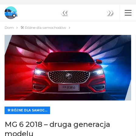
«
»
Dom
🛠️ Różne dla samochodów
🛠️ RÓŻNE DLA SAMOCHODÓW
MG 6 2018 – druga generacja
modelu