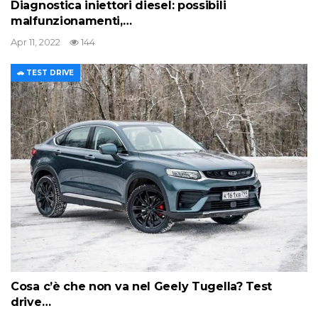
Diagnostica iniettori diesel: possibili
malfunzionamenti,…
Apr 11, 2022
144
🚗 TEST DRIVE
Cosa c’è che non va nel Geely Tugella? Test
drive…