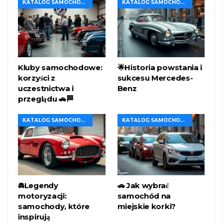
KATALOG SAMOCHODÓW
KATALOG SAMOCHODÓW
Kluby samochodowe:
🌟Historia powstania i
korzyści z
sukcesu Mercedes-
uczestnictwa i
Benz
przeglądu 🚗🏁
KATALOG SAMOCHODÓW
KATALOG SAMOCHODÓW
🚘Legendy
🚗 Jak wybrać
motoryzacji:
samochód na
samochody, które
miejskie korki?
inspirują