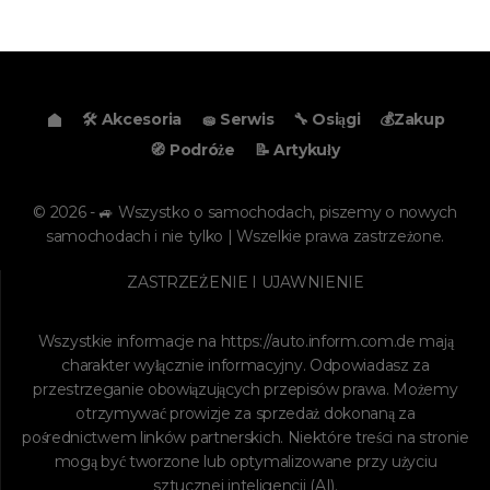
🛠️ Akcesoria
🧽 Serwis
🔧 Osiągi
💰Zakup
🧭 Podróże
📝 Artykuły
© 2026 - 🚙 Wszystko o samochodach, piszemy o nowych
samochodach i nie tylko | Wszelkie prawa zastrzeżone.
ZASTRZEŻENIE I UJAWNIENIE
Wszystkie informacje na
https://auto.inform.com.de
mają
charakter wyłącznie informacyjny. Odpowiadasz za
przestrzeganie obowiązujących przepisów prawa. Możemy
otrzymywać prowizje za sprzedaż dokonaną za
pośrednictwem linków partnerskich. Niektóre treści na stronie
mogą być tworzone lub optymalizowane przy użyciu
sztucznej inteligencji (AI).