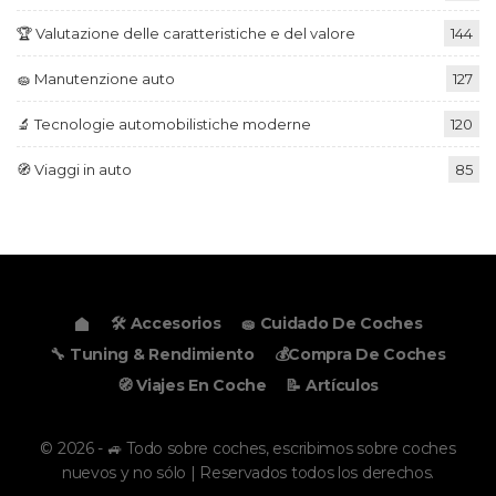
🏆 Valutazione delle caratteristiche e del valore
144
🧽 Manutenzione auto
127
🔬 Tecnologie automobilistiche moderne
120
🧭 Viaggi in auto
85
🛠️ Accesorios
🧽 Cuidado De Coches
🔧 Tuning & Rendimiento
💰Compra De Coches
🧭 Viajes En Coche
📝 Artículos
© 2026 - 🚙 Todo sobre coches, escribimos sobre coches
nuevos y no sólo | Reservados todos los derechos.