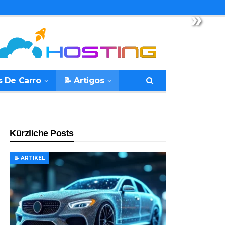
»
s De Carro
📝 Artigos
Kürzliche Posts
📝 ARTIKEL