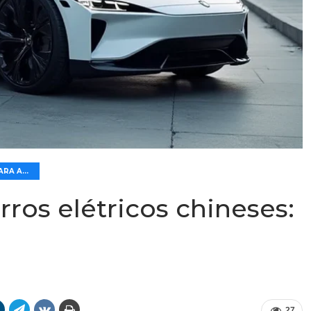
🛠️ DIVERSOS PARA AUTOMÓVEIS
rros elétricos chineses:
27