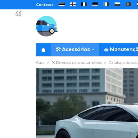
Contatos
«
🛠️ Acessórios
🧽 Manutenç
Casa
🛠️ Diversos para automóveis
Catálogo de aut