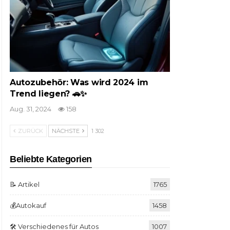
Autozubehör: Was wird 2024 im
Trend liegen? 🚗✨
Aug. 31, 2024
158
ZURÜCK
NÄCHSTE
1 302
Beliebte Kategorien
📝 Artikel
1765
💰Autokauf
1458
🛠️ Verschiedenes für Autos
1007