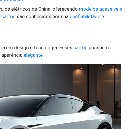
ulos elétricos da China, oferecendo
modelos acessíveis
s
carros
são conhecidos por sua
confiabilidade
e
ra em design e tecnologia. Esses
carros
possuem
 aparência
elegante.