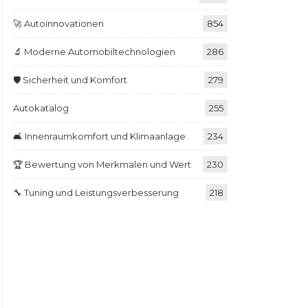
🚀 Autoinnovationen
854
🔬 Moderne Automobiltechnologien
286
🛡️ Sicherheit und Komfort
279
Autokatalog
255
🛋️ Innenraumkomfort und Klimaanlage
234
🏆 Bewertung von Merkmalen und Wert
230
🔧 Tuning und Leistungsverbesserung
218