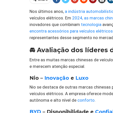
Nos últimos anos,
a indústria automobilísti
veículos elétricos. Em
2024,
as marcas chi
inovadores que combinam
tecnologia
avan
encontra acessórios para veículos elétric
representantes desse segmento no mercad
🚘 Avaliação dos líderes
Entre as muitas marcas chinesas de veícul
e merecem atenção especial.
Nio –
Inovação
e
Luxo
Nio se destaca de outras marcas chinesas 
veículos elétricos. A empresa oferece mod
autônoma e alto nível de
conforto
.
BYD
– Disponibilidade e
Confia