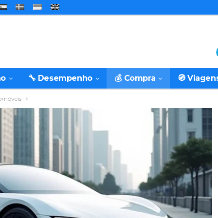
ão
🔧 Desempenho
💰 Compra
🧭 Viagen
omóveis