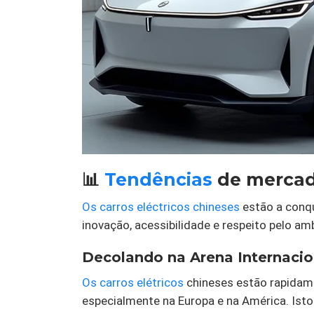
📊
Tendências
de mercad
Os carros eléctricos chineses
estão a conq
inovação, acessibilidade e respeito pelo am
Decolando na Arena Internacio
Os carros elétricos
chineses estão rapidame
especialmente na Europa e na América. Isto