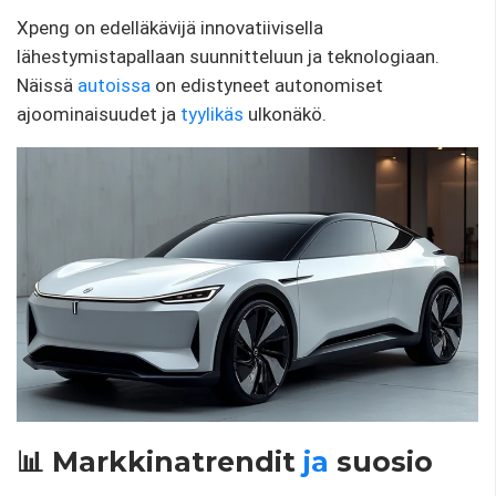
Xpeng on edelläkävijä innovatiivisella
lähestymistapallaan suunnitteluun ja teknologiaan.
Näissä
autoissa
on edistyneet autonomiset
ajoominaisuudet ja
tyylikäs
ulkonäkö.
📊 Markkinatrendit
ja
suosio