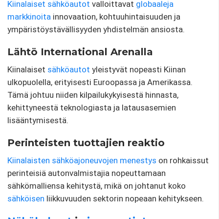
Kiinalaiset sähköautot
valloittavat
globaaleja
markkinoita
innovaation, kohtuuhintaisuuden ja
ympäristöystävällisyyden yhdistelmän ansiosta.
Lähtö International Arenalla
Kiinalaiset
sähköautot
yleistyvät nopeasti Kiinan
ulkopuolella, erityisesti Euroopassa ja Amerikassa.
Tämä johtuu niiden kilpailukykyisestä hinnasta,
kehittyneestä teknologiasta ja latausasemien
lisääntymisestä.
Perinteisten tuottajien reaktio
Kiinalaisten sähköajoneuvojen menestys
on rohkaissut
perinteisiä autonvalmistajia nopeuttamaan
sähkömalliensa kehitystä, mikä on johtanut koko
sähköisen
liikkuvuuden sektorin nopeaan kehitykseen.