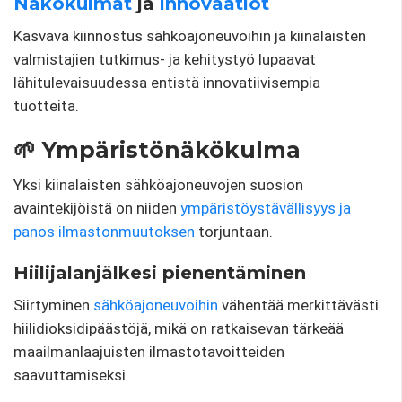
Näkökulmat
ja
innovaatiot
Kasvava kiinnostus sähköajoneuvoihin ja kiinalaisten
valmistajien tutkimus- ja kehitystyö lupaavat
lähitulevaisuudessa entistä innovatiivisempia
tuotteita.
🌱 Ympäristönäkökulma
Yksi kiinalaisten sähköajoneuvojen suosion
avaintekijöistä on niiden
ympäristöystävällisyys ja
panos
ilmastonmuutoksen
torjuntaan.
Hiilijalanjälkesi pienentäminen
Siirtyminen
sähköajoneuvoihin
vähentää merkittävästi
hiilidioksidipäästöjä, mikä on ratkaisevan tärkeää
maailmanlaajuisten ilmastotavoitteiden
saavuttamiseksi.