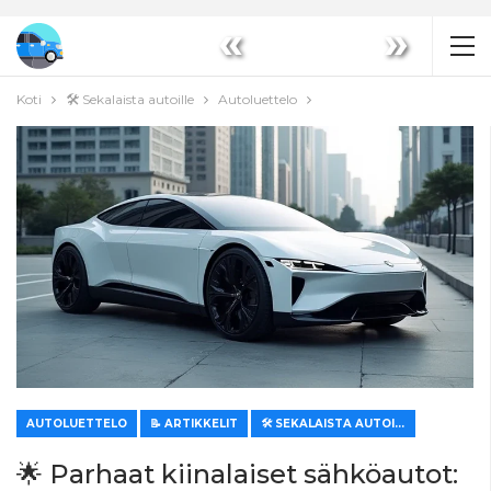
«
»
Koti
🛠️ Sekalaista autoille
Autoluettelo
AUTOLUETTELO
📝 ARTIKKELIT
🛠️ SEKALAISTA AUTOILLE
🌟 Parhaat kiinalaiset sähköautot: