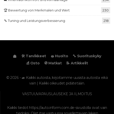
🏆 Bewertung von Merkmalen und Wert
230
🔧 Tuning und Leistungsverbesserung
218
🛠️ Tarvikkeet
🧽 Huolto
🔧 Suorituskyky
💰 Osto
🧭 Matkat
📝 Artikkelit
© 2026 - 🚙 Kaikki autoista, kirjoitamme uusista autoista eikä
vain | Kaikki oikeudet pidätetään.
VASTUUVAPAUSLAUSEKE JA ILMOITUS
Kaikki tiedot
https://auto.inform.com.de
-sivustolla ovat vain
tiedoksi. Olet itse vastuussa sovellettavien lakien