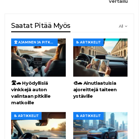
vertailu
Saatat Pitää Myös
All
🛣️ AJAMINEN JA PITKÄT MATKAT
📝 ARTIKKELIT
🛣️🚗 Hyödyllisiä
🎨🚗 Ainutlaatuisia
vinkkejä auton
ajoreittejä taiteen
valintaan pitkille
ystäville
matkoille
📝 ARTIKKELIT
📝 ARTIKKELIT