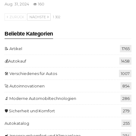
Aug. 31, 2024
160
ZURÜCK
NÄCHSTE
1 302
Beliebte Kategorien
📝 Artikel
1765
💰Autokauf
1458
🛠️ Verschiedenes für Autos
1007
🚀 Autoinnovationen
854
🔬 Moderne Automobiltechnologien
286
🛡️ Sicherheit und Komfort
279
Autokatalog
255
🛋️ Innenraumkomfort und Klimaanlage
234