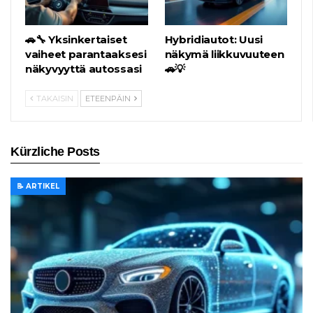
🚗🔧 Yksinkertaiset
Hybridiautot: Uusi
vaiheet parantaaksesi
näkymä liikkuvuuteen
näkyvyyttä autossasi
🚗💡
TAKAISIN
ETEENPÄIN
Kürzliche Posts
📝 ARTIKEL