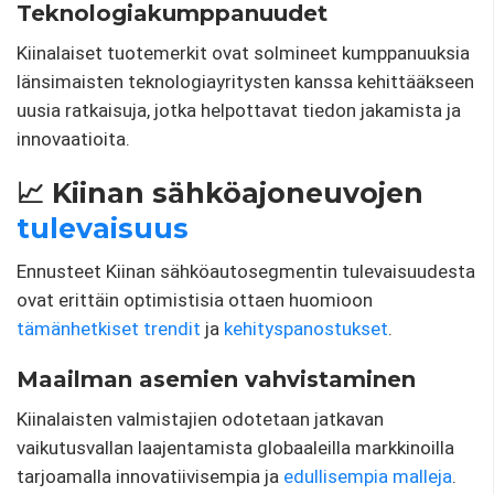
Teknologiakumppanuudet
Kiinalaiset tuotemerkit ovat solmineet kumppanuuksia
länsimaisten teknologiayritysten kanssa kehittääkseen
uusia ratkaisuja, jotka helpottavat tiedon jakamista ja
innovaatioita.
📈 Kiinan sähköajoneuvojen
tulevaisuus
Ennusteet Kiinan sähköautosegmentin tulevaisuudesta
ovat erittäin optimistisia ottaen huomioon
tämänhetkiset
trendit
ja
kehityspanostukset
.
Maailman asemien vahvistaminen
Kiinalaisten valmistajien odotetaan jatkavan
vaikutusvallan laajentamista globaaleilla markkinoilla
tarjoamalla innovatiivisempia ja
edullisempia malleja
.