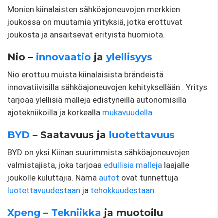
Monien kiinalaisten sähköajoneuvojen merkkien
joukossa on muutamia yrityksiä, jotka erottuvat
joukosta ja ansaitsevat erityistä huomiota.
Nio –
innovaatio
ja
ylellisyys
Nio erottuu muista kiinalaisista brändeistä
innovatiivisilla sähköajoneuvojen kehityksellään
.
Yritys
tarjoaa ylellisiä malleja edistyneillä autonomisilla
ajotekniikoilla ja korkealla
mukavuudella
.
BYD
– Saatavuus ja
luotettavuus
BYD on yksi Kiinan suurimmista sähköajoneuvojen
valmistajista, joka tarjoaa
edullisia malleja
laajalle
joukolle kuluttajia. Nämä
autot
ovat tunnettuja
luotettavuudestaan
​​ja
tehokkuudestaan
.
Xpeng
–
Tekniikka
ja muotoilu