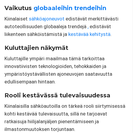
Vaikutus
globaaleihin trendeihin
Kiinalaiset
sähköajoneuvot
edistävät merkittävästi
autoteollisuuden globaaleja trendejä
,
edistävät
liikenteen sähköistämistä ja
kestävää kehitystä
.
Kuluttajien näkymät
Kuluttajille ympäri maailmaa tämä tarkoittaa
innovatiivisten teknologioiden, tehokkaiden ja
ympäristöystävällisten ajoneuvojen saatavuutta
edullisempaan hintaan.
Rooli kestävässä tulevaisuudessa
Kiinalaisilla sähköautoilla on tärkeä rooli siirtymisessä
kohti kestävää tulevaisuutta, sillä ne tarjoavat
ratkaisuja hiilijalanjäljen pienentämiseen ja
ilmastonmuutoksen torjuntaan.