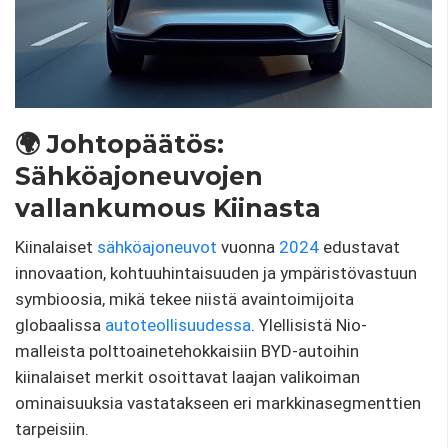
🌍 Johtopäätös:
Sähköajoneuvojen
vallankumous Kiinasta
Kiinalaiset
sähköajoneuvot
vuonna
2024
edustavat
innovaation, kohtuuhintaisuuden ja ympäristövastuun
symbioosia, mikä tekee niistä avaintoimijoita
globaalissa
autoteollisuudessa
. Ylellisistä Nio-
malleista polttoainetehokkaisiin BYD-autoihin
kiinalaiset merkit osoittavat laajan valikoiman
ominaisuuksia vastatakseen eri markkinasegmenttien
tarpeisiin.