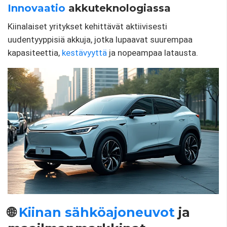
Innovaatio
akkuteknologiassa
Kiinalaiset yritykset kehittävät aktiivisesti
uudentyyppisiä akkuja, jotka lupaavat suurempaa
kapasiteettia,
kestävyyttä
ja nopeampaa latausta.
🌐
Kiinan sähköajoneuvot
ja