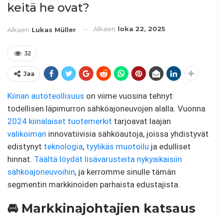
keitä he ovat?
Alkaen
loka 22, 2025
Alkaen
Lukas Müller
32
Jaa
Kiinan autoteollisuus
on viime vuosina tehnyt
todellisen läpimurron sähköajoneuvojen alalla. Vuonna
2024
kiinalaiset tuotemerkit
tarjoavat laajan
valikoiman
innovatiivisia sähköautoja, joissa yhdistyvät
edistynyt
teknologia
,
tyylikäs muotoilu
ja edulliset
hinnat.
Täältä löydät lisävarusteita nykyaikaisiin
sähköajoneuvoihin
, ja kerromme sinulle tämän
segmentin markkinoiden parhaista edustajista.
🚘 Markkinajohtajien katsaus