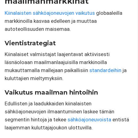
maailmanmarkkinat
Kiinalaisten sähköajoneuvojen vaikutus
globaaleilla
markkinoilla kasvaa edelleen ja muuttaa
autoteollisuuden maisemaa.
Vientistrategiat
Kiinalaiset valmistajat laajentavat aktiivisesti
läsnäoloaan maailmanlaajuisilla markkinoilla
mukauttamalla mallejaan paikallisiin
standardeihin
ja
kuluttajien mieltymyksiin.
Vaikutus maailman hintoihin
Edullisten ja laadukkaiden kiinalaisten
sähköajoneuvojen ilmaantuminen laskee tämän
segmentin hintoja ja tekee
sähköajoneuvoista
entistä
laajemman kuluttajajoukon ulottuvilla.