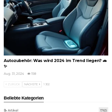
Autozubehör: Was wird 2024 im Trend liegen? 🚗
✨
Aug. 31, 2024
158
ZURÜCK
NÄCHSTE
1 302
Beliebte Kategorien
📝 Artikel
1765