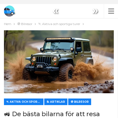
«
»
Hem
🧭 Bilresor
🏃 Aktiva och sportiga turer
🏃 AKTIVA OCH SPORTIGA TURER
📝 ARTIKLAR
🧭 BILRESOR
🚜 De bästa bilarna för att resa