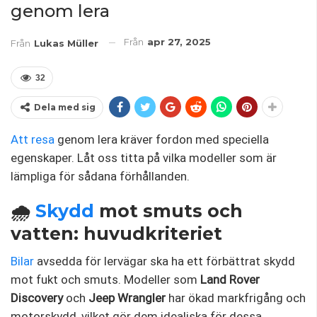
genom lera
Från
apr 27, 2025
Från
Lukas Müller
32
Dela med sig
Att resa
genom lera kräver fordon med speciella
egenskaper. Låt oss titta på vilka modeller som är
lämpliga för sådana förhållanden.
🌧️
Skydd
mot smuts och
vatten: huvudkriteriet
Bilar
avsedda för lervägar ska ha ett förbättrat skydd
mot fukt och smuts. Modeller som
Land Rover
Discovery
och
Jeep Wrangler
har ökad markfrigång och
motorskydd, vilket gör dem idealiska för dessa