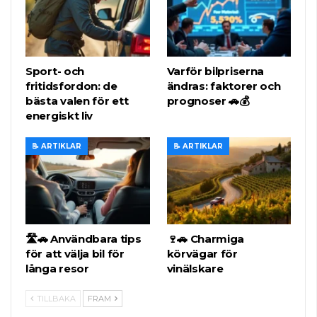
Sport- och
Varför bilpriserna
fritidsfordon: de
ändras: faktorer och
bästa valen för ett
prognoser 🚗💰
energiskt liv
📝 ARTIKLAR
📝 ARTIKLAR
🛣️🚗 Användbara tips
🍷🚗 Charmiga
för att välja bil för
körvägar för
långa resor
vinälskare
TILLBAKA
FRAM