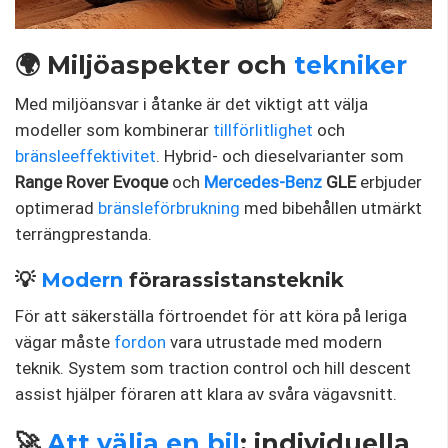
🌍 Miljöaspekter och
tekniker
Med miljöansvar i åtanke är det viktigt att välja
modeller som kombinerar
tillförlitlighet
och
bränsleeffektivitet
. Hybrid- och dieselvarianter som
Range Rover Evoque
och
Mercedes-Benz
GLE
erbjuder
optimerad
bränsleförbrukning
med bibehållen utmärkt
terrängprestanda.
💡
Modern
förarassistansteknik
För att säkerställa förtroendet för att köra på leriga
vägar måste
fordon
vara utrustade med modern
teknik. System som traction control och hill descent
assist hjälper föraren att klara av svåra vägavsnitt.
🚀
Att välja en bil
: individuella