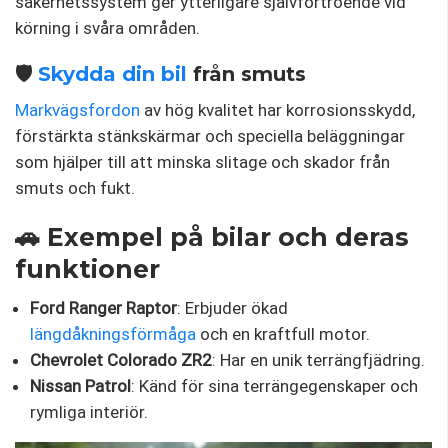
säkerhetssystem ger ytterligare självförtroende vid
körning i svåra områden.
🛡️
Skydda din bil
från smuts
Markvägsfordon
av hög kvalitet har korrosionsskydd,
förstärkta stänkskärmar och speciella beläggningar
som hjälper till att minska slitage och skador från
smuts och fukt.
🚗 Exempel på bilar och deras
funktioner
Ford Ranger Raptor
: Erbjuder ökad
längdåkningsförmåga
och en kraftfull motor.
Chevrolet Colorado ZR2
: Har en unik terrängfjädring.
Nissan Patrol
: Känd för sina terrängegenskaper och
rymliga interiör.