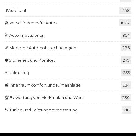
💰Autokauf
1458
🛠️ Verschiedenes für Autos
1007
🚀 Autoinnovationen
854
🔬 Moderne Automobiltechnologien
286
🛡️ Sicherheit und Komfort
279
Autokatalog
255
🛋️ Innenraumkomfort und Klimaanlage
234
🏆 Bewertung von Merkmalen und Wert
230
🔧 Tuning und Leistungsverbesserung
218