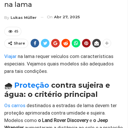
na lama
On
Abr 27, 2025
By
Lukas Müller
45
Share
Viajar
na lama requer veículos com características
especiais. Vejamos quais modelos são adequados
para tais condições.
🌧️
Proteção
contra sujeira e
água: o critério principal
Os carros
destinados a estradas de lama devem ter
proteção aprimorada contra umidade e sujeira.
Modelos como
o Land Rover Discovery
e
o Jeep
Wrangler
aumentaram a distância ao solo e a proteção