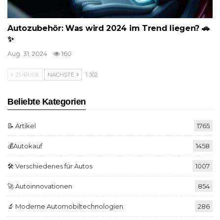
Autozubehör: Was wird 2024 im Trend liegen? 🚗
✨
Aug. 31, 2024
160
ZURÜCK
NÄCHSTE
1 302
Beliebte Kategorien
📝 Artikel
1765
💰Autokauf
1458
🛠️ Verschiedenes für Autos
1007
🚀 Autoinnovationen
854
🔬 Moderne Automobiltechnologien
286