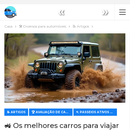
«
»
Casa
🛠️ Diversos para automóveis
📝 Artigos
📝 ARTIGOS
🏆 AVALIAÇÃO DE CARACTERÍSTICAS E VALOR
🏃 PASSEIOS ATIVOS E DESPORTIVOS
🚜 Os melhores carros para viajar