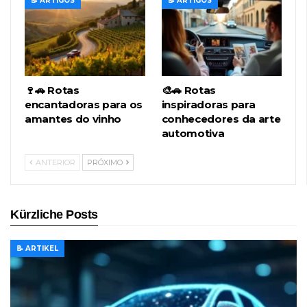
📝 ARTIGOS
📝 ARTIGOS
🍷🚗 Rotas
🎨🚗 Rotas
encantadoras para os
inspiradoras para
amantes do vinho
conhecedores da arte
automotiva
ANTERIOR
PRÓXIMO
Kürzliche Posts
📝 ARTIKEL