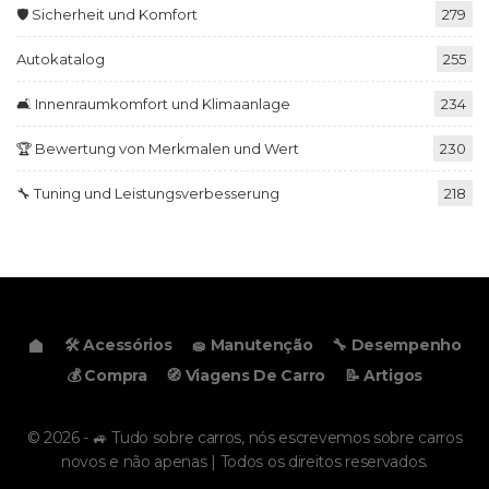
🛡️ Sicherheit und Komfort
279
Autokatalog
255
🛋️ Innenraumkomfort und Klimaanlage
234
🏆 Bewertung von Merkmalen und Wert
230
🔧 Tuning und Leistungsverbesserung
218
🛠️ Acessórios
🧽 Manutenção
🔧 Desempenho
💰 Compra
🧭 Viagens De Carro
📝 Artigos
© 2026 - 🚙 Tudo sobre carros, nós escrevemos sobre carros
novos e não apenas | Todos os direitos reservados.