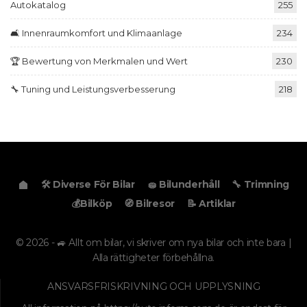
Autokatalog
255
🛋️ Innenraumkomfort und Klimaanlage
234
🏆 Bewertung von Merkmalen und Wert
230
🔧 Tuning und Leistungsverbesserung
218
🛠️ Diverse För Bilar
🧽 Bilunderhåll
🔧 Trimning
💰Bilköp
🧭 Bilresor
📝 Artiklar
© 2026 - 🚙 Allt om bilar, vi skriver om nya bilar och inte bara |
Alla rättigheter förbehållna.
ANSVARSFRISKRIVNING OCH UPPLYSNING