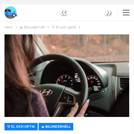
«
»
Hem
🧽 Bilunderhåll
💡 El och optik
💡 EL OCH OPTIK
🧽 BILUNDERHÅLL