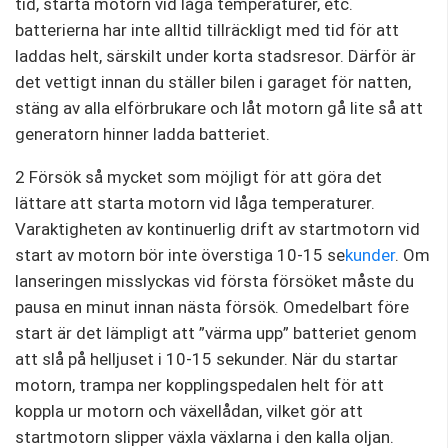
tid, starta motorn vid låga temperaturer, etc.
batterierna har inte alltid tillräckligt med tid för att
laddas helt, särskilt under korta stadsresor. Därför är
det vettigt innan du ställer bilen i garaget för natten,
stäng av alla elförbrukare och låt motorn gå lite så att
generatorn hinner ladda batteriet.
2 Försök så mycket som möjligt för att göra det
lättare att starta motorn vid låga temperaturer.
Varaktigheten av kontinuerlig drift av startmotorn vid
start av motorn bör inte överstiga 10-15 se
kunder
. Om
lanseringen misslyckas vid första försöket måste du
pausa en minut innan nästa försök. Omedelbart före
start är det lämpligt att ”värma upp” batteriet genom
att slå på helljuset i 10-15 sekunder. När du startar
motorn, trampa ner kopplingspedalen helt för att
koppla ur motorn och växellådan, vilket gör att
startmotorn slipper växla växlarna i den kalla oljan.