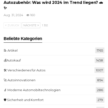
Autozubehör: Was wird 2024 im Trend liegen? 🚗
✨
Aug. 31, 2024
160
ZURÜCK
NÄCHSTE
1 302
Beliebte Kategorien
📝 Artikel
1765
💰Autokauf
1458
🛠️ Verschiedenes für Autos
1007
🚀 Autoinnovationen
854
🔬 Moderne Automobiltechnologien
286
🛡️ Sicherheit und Komfort
279