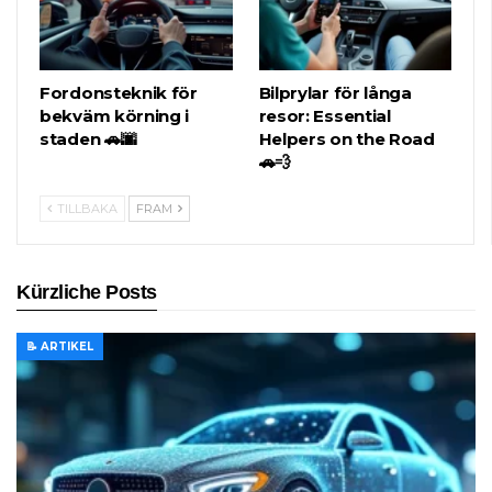
Fordonsteknik för
Bilprylar för långa
bekväm körning i
resor: Essential
staden 🚗🌆
Helpers on the Road
🚗💨
TILLBAKA
FRAM
Kürzliche Posts
📝 ARTIKEL