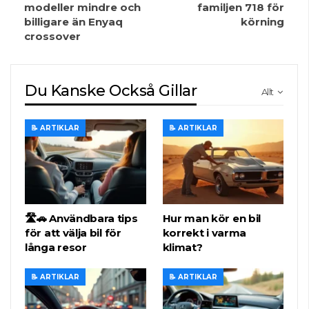
modeller mindre och
familjen 718 för
billigare än Enyaq
körning
crossover
Du Kanske Också Gillar
Allt
📝 ARTIKLAR
📝 ARTIKLAR
🛣️🚗 Användbara tips
Hur man kör en bil
för att välja bil för
korrekt i varma
långa resor
klimat?
📝 ARTIKLAR
📝 ARTIKLAR