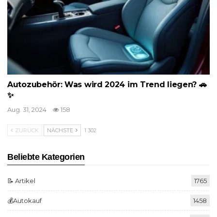
Autozubehör: Was wird 2024 im Trend liegen? 🚗
✨
Aug. 31, 2024
158
ZURÜCK
NÄCHSTE
1 302
Beliebte Kategorien
📝 Artikel
1765
💰Autokauf
1458