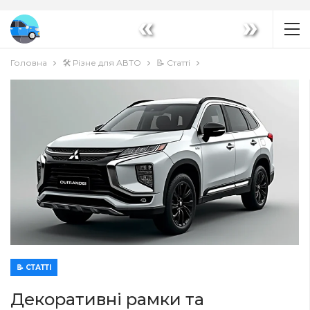
«
»
Головна
🛠️ Різне для АВТО
📝 Статті
📝 СТАТТІ
Декоративні рамки та