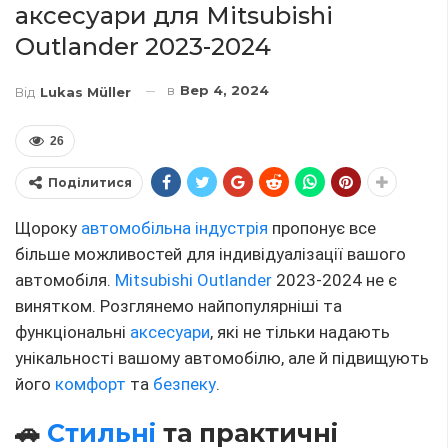
аксесуари для Mitsubishi
Outlander 2023-2024
в
Вер 4, 2024
Від
Lukas Müller
26
Поділитися
Щороку
автомобільна індустрія
пропонує все
більше можливостей для індивідуалізації вашого
автомобіля.
Mitsubishi Outlander
2023-2024 не є
винятком. Розглянемо найпопулярніші та
функціональні
аксесуари
, які не тільки надають
унікальності вашому автомобілю, але й підвищують
його
комфорт
та
безпеку
.
🚗
Стильні
та практичні