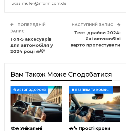
lukas_muller@inform.com.de
.
ПОПЕРЕДНІЙ
НАСТУПНИЙ ЗАПИС
ЗАПИС
Тест-драйви 2024:
Які автомобілі
Топ-5 аксесуарів
варто протестувати
для автомобіля у
2024 році 🚗💡
Вам Також Може Сподобатися
🧭 АВТОПОДОРОЖІ
🛡️ БЕЗПЕКА ТА КОМФОРТ
🎨🚗 Унікальні
🚗🔧 Прості кроки