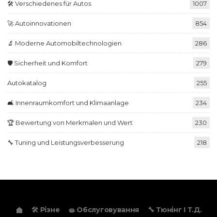
🛠️ Verschiedenes für Autos
1007
🚀 Autoinnovationen
854
🔬 Moderne Automobiltechnologien
286
🛡️ Sicherheit und Komfort
279
Autokatalog
255
🛋️ Innenraumkomfort und Klimaanlage
234
🏆 Bewertung von Merkmalen und Wert
230
🔧 Tuning und Leistungsverbesserung
218
🛠️ Різне
🧽 Обслуговування
🔧 Тюнінг І Т.д.