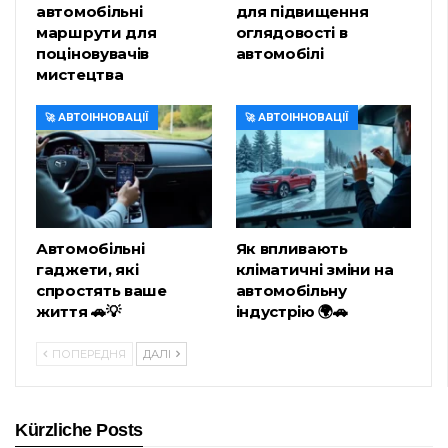
автомобільні
для підвищення
маршрути для
оглядовості в
поціновувачів
автомобілі
мистецтва
🚀 АВТОІННОВАЦІЇ
🚀 АВТОІННОВАЦІЇ
Автомобільні
Як впливають
гаджети, які
кліматичні зміни на
спростять ваше
автомобільну
життя 🚗💡
індустрію 🌍🚗
ПОПЕРЕДНЯ
ДАЛІ
Kürzliche Posts