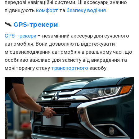
передові навігаційні системи. Ці аксесуари значно
підвищують
комфорт
та
безпеку водіння
.
🛰
GPS-трекери
GPS-трекери
– незамінний аксесуар для сучасного
автомобіля. Вони дозволяють відстежувати
місцезнаходження автомобіля в реальному часі, що
особливо важливо для захисту від викрадення та
моніторингу стану
транспортного
засобу.