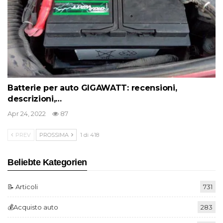
Batterie per auto GIGAWATT: recensioni,
descrizioni,…
Apr 24, 2022
87
PREV
PROSSIMA
1 di 418
Beliebte Kategorien
📝 Articoli
731
💰Acquisto auto
283