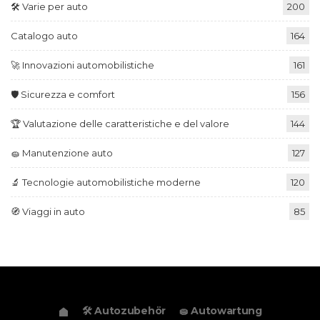
🛠️ Varie per auto
200
Catalogo auto
164
🚀 Innovazioni automobilistiche
161
🛡️ Sicurezza e comfort
156
🏆 Valutazione delle caratteristiche e del valore
144
🧽 Manutenzione auto
127
🔬 Tecnologie automobilistiche moderne
120
🧭 Viaggi in auto
85
🛠️ Autozubehör
🧽 Autowartung