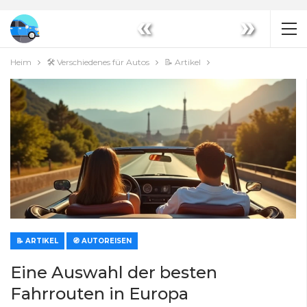
«
»
Heim
🛠️ Verschiedenes für Autos
📝 Artikel
📝 ARTIKEL
🧭 AUTOREISEN
Eine Auswahl der besten
Fahrrouten in Europa