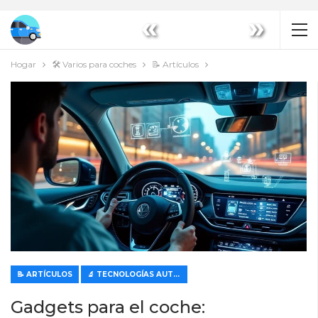
«
»
Hogar
🛠️ Varios para coches
📝 Artículos
📝 ARTÍCULOS
🔬 TECNOLOGÍAS AUTOMOTRICES MODERNAS
Gadgets para el coche: