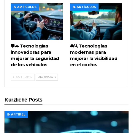
📝 ARTÍCULOS
📝 ARTÍCULOS
🛡️🚗 Tecnologías
🚘🔍 Tecnologías
innovadoras para
modernas para
mejorar la seguridad
mejorar la visibilidad
de los vehículos
en el coche.
ANTERIOR
PRÓXIMA
Kürzliche Posts
📝 ARTIKEL