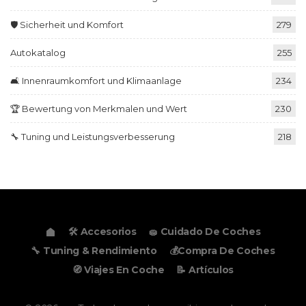
🛡️ Sicherheit und Komfort
279
Autokatalog
255
🛋️ Innenraumkomfort und Klimaanlage
234
🏆 Bewertung von Merkmalen und Wert
230
🔧 Tuning und Leistungsverbesserung
218
🛠️ Accesorios
🧽 Cuidado De Coches
🔧 Tuning & Rendimiento
💰Compra De Coches
🧭 Viajes En Coche
📝 Artículos