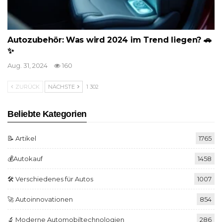
Autozubehör: Was wird 2024 im Trend liegen? 🚗
✨
Aug. 31, 2024
160
ZURÜCK
NÄCHSTE
1 302
Beliebte Kategorien
📝 Artikel
1765
💰Autokauf
1458
🛠️ Verschiedenes für Autos
1007
🚀 Autoinnovationen
854
🔬 Moderne Automobiltechnologien
286