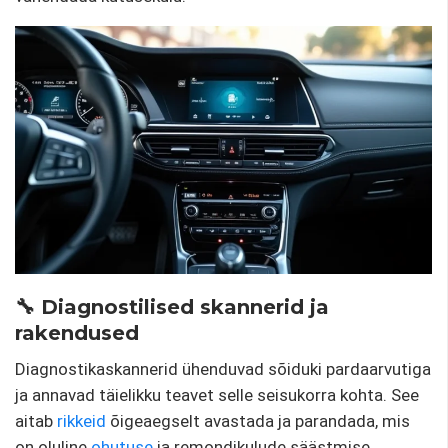
🔧 Diagnostilised skannerid ja
rakendused
Diagnostikaskannerid ühenduvad sõiduki pardaarvutiga
ja annavad täielikku teavet selle seisukorra kohta. See
aitab
rikkeid
õigeaegselt avastada ja parandada, mis
on oluline
ohutuse
ja remondikulude säästmise