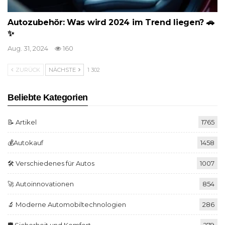
Autozubehör: Was wird 2024 im Trend liegen? 🚗
✨
Aug. 31, 2024
160
ZURÜCK
NÄCHSTE
1 302
Beliebte Kategorien
📝 Artikel
1765
💰Autokauf
1458
🛠️ Verschiedenes für Autos
1007
🚀 Autoinnovationen
854
🔬 Moderne Automobiltechnologien
286
🛡️ Sicherheit und Komfort
279