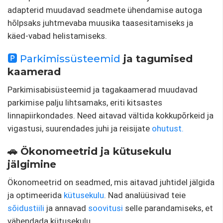
adapterid muudavad seadmete ühendamise autoga
hõlpsaks juhtmevaba muusika taasesitamiseks ja
käed-vabad helistamiseks.
🅿️ Parkimissüsteemid
ja tagumised
kaamerad
Parkimisabisüsteemid ja tagakaamerad muudavad
parkimise palju lihtsamaks, eriti kitsastes
linnapiirkondades. Need aitavad vältida kokkupõrkeid ja
vigastusi, suurendades juhi ja reisijate
ohutust.
🚗 Ökonomeetrid ja kütusekulu
jälgimine
Ökonomeetrid on seadmed, mis aitavad juhtidel jälgida
ja optimeerida
kütusekulu
. Nad analüüsivad teie
sõidustiili
ja annavad
soovitusi
selle parandamiseks, et
vähendada kütusekulu.