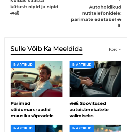
Kuidas säästa
kütust: nipid ja nipid
Autohoidikud
🚗💰
nutitelefonidele:
parimate edetabel 🚗
📱
Sulle Võib Ka Meeldida
Kõik
📝 ARTIKLID
📝 ARTIKLID
Parimad
🚗🛋️ Soovitused
sõidumarsruudid
autoistmekatete
muusikasõpradele
valimiseks
📝 ARTIKLID
📝 ARTIKLID