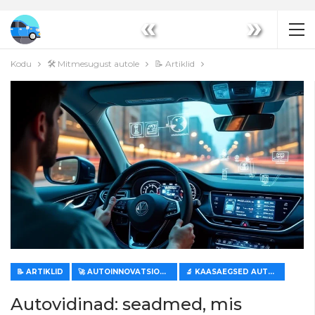
«
»
Kodu
🛠️ Mitmesugust autole
📝 Artiklid
📝 ARTIKLID
🚀 AUTOINNOVATSIOONID
🔬 KAASAEGSED AUTOTEHNOLOOGIAD
Autovidinad: seadmed, mis