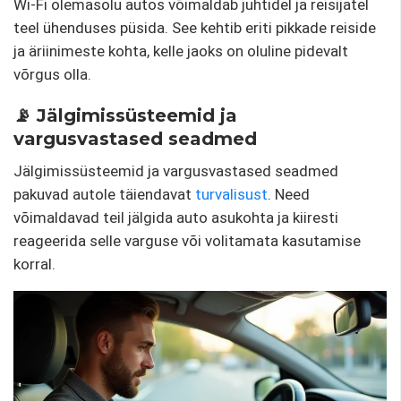
Wi-Fi olemasolu autos võimaldab juhtidel ja reisijatel
teel ühenduses püsida. See kehtib eriti pikkade reiside
ja äriinimeste kohta, kelle jaoks on oluline pidevalt
võrgus olla.
📡 Jälgimissüsteemid ja
vargusvastased seadmed
Jälgimissüsteemid ja vargusvastased seadmed
pakuvad autole täiendavat
turvalisust
. Need
võimaldavad teil jälgida auto asukohta ja kiiresti
reageerida selle varguse või volitamata kasutamise
korral.