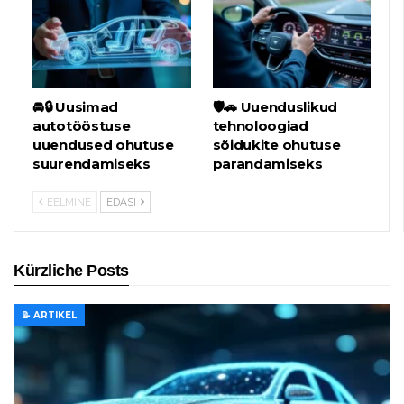
🚘🔒 Uusimad
🛡️🚗 Uuenduslikud
autotööstuse
tehnoloogiad
uuendused ohutuse
sõidukite ohutuse
suurendamiseks
parandamiseks
EELMINE
EDASI
Kürzliche Posts
📝 ARTIKEL