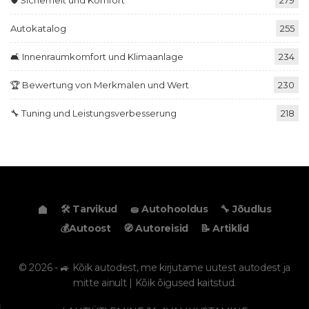
Autokatalog
255
🛋️ Innenraumkomfort und Klimaanlage
234
🏆 Bewertung von Merkmalen und Wert
230
🔧 Tuning und Leistungsverbesserung
218
🛠️ Tarvikud
🧽 Autohooldus
🔧 Jõudlus
💰Autoost
🧭 Autoreisid
📝 Artiklid
© 2026 - 🚙 Kõik autodest, me kirjutame uutest autodest ja
mitte ainult | Kõik õigused kaitstud.