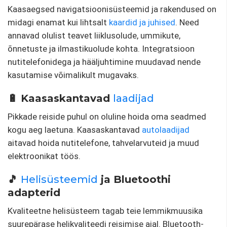
Kaasaegsed navigatsioonisüsteemid ja rakendused on
midagi enamat kui lihtsalt
kaardid ja juhised
. Need
annavad olulist teavet liiklusolude, ummikute,
õnnetuste ja ilmastikuolude kohta. Integratsioon
nutitelefonidega ja hääljuhtimine muudavad nende
kasutamise võimalikult mugavaks.
🔋 Kaasaskantavad
laadijad
Pikkade reiside puhul on oluline hoida oma seadmed
kogu aeg laetuna. Kaasaskantavad
autolaadijad
aitavad hoida nutitelefone, tahvelarvuteid ja muud
elektroonikat töös.
🎵
Helisüsteemid
ja Bluetoothi ​​
adapterid
Kvaliteetne helisüsteem tagab teie lemmikmuusika
suurepärase helikvaliteedi reisimise ajal. Bluetooth-