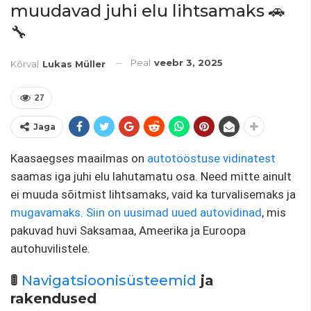
muudavad juhi elu lihtsamaks 🚗
🔧
Peal
veebr 3, 2025
Kõrval
Lukas Müller
27
Jaga
Kaasaegses maailmas on
autotööstuse vidinatest
saamas iga juhi elu lahutamatu osa. Need mitte ainult
ei muuda sõitmist lihtsamaks, vaid ka turvalisemaks ja
mugavamaks
.
Siin on uusimad uued autovidinad
, mis
pakuvad huvi Saksamaa, Ameerika ja Euroopa
autohuvilistele.
🚦
Navigatsioonisüsteemid
ja
rakendused