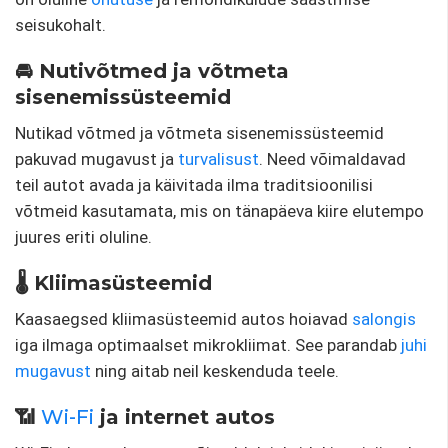
seisukohalt.
🚘 Nutivõtmed ja võtmeta
sisenemissüsteemid
Nutikad võtmed ja võtmeta sisenemissüsteemid
pakuvad mugavust ja
turvalisust
. Need võimaldavad
teil autot avada ja käivitada ilma traditsioonilisi
võtmeid kasutamata, mis on tänapäeva kiire elutempo
juures eriti oluline.
🌡️ Kliimasüsteemid
Kaasaegsed kliimasüsteemid autos hoiavad
salongis
iga ilmaga optimaalset mikrokliimat. See parandab
juhi
mugavust
ning aitab neil keskenduda teele.
📶
Wi-Fi
ja internet autos