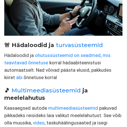
🚨 Hädaloodid ja
turvasüsteemid
Hädaloodid ja
ohutussüsteemid on seadmed, mis
teavitavad
õnnetuse
korral hädaabiteenistusi
automaatselt. Nad võivad päästa elusid, pakkudes
kiiret
abi
õnnetuse korral
🎵
Multimeediasüsteemid
ja
meelelahutus
Kaasaegsed autode
multimeediasüsteemid
pakuvad
pikkadeks reisideks laia valikut meelelahutust. See võib
olla muusika,
video
, taskuhäälingusaated ja isegi