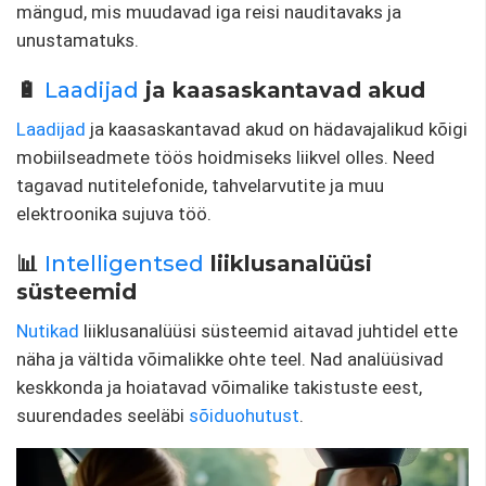
mängud, mis muudavad iga reisi nauditavaks ja
unustamatuks.
🔋
Laadijad
ja kaasaskantavad akud
Laadijad
ja kaasaskantavad akud on hädavajalikud kõigi
mobiilseadmete töös hoidmiseks liikvel olles. Need
tagavad nutitelefonide, tahvelarvutite ja muu
elektroonika sujuva töö.
📊
Intelligentsed
liiklusanalüüsi
süsteemid
Nutikad
liiklusanalüüsi süsteemid aitavad juhtidel ette
näha ja vältida võimalikke ohte teel. Nad analüüsivad
keskkonda ja hoiatavad võimalike takistuste eest,
suurendades seeläbi
sõiduohutust
.