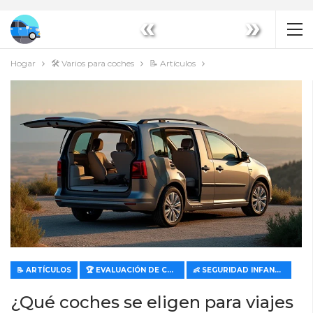
«
»
Hogar
🛠️ Varios para coches
📝 Artículos
📝 ARTÍCULOS
🏆 EVALUACIÓN DE CARACTERÍSTICAS Y VALOR
👶 SEGURIDAD INFANTIL EN EL COCHE
¿Qué coches se eligen para viajes