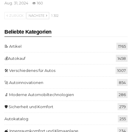
Aug. 31, 2024
160
ZURÜCK
NÄCHSTE
1 302
Beliebte Kategorien
📝 Artikel
1765
💰Autokauf
1458
🛠️ Verschiedenes für Autos
1007
🚀 Autoinnovationen
854
🔬 Moderne Automobiltechnologien
286
🛡️ Sicherheit und Komfort
279
Autokatalog
255
🛋️ Innenraumkomfort und Klimaanlage
234