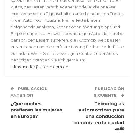
spezialisiere ich mich auf das Verfassen von Artikeln über
Autos, das Testen verschiedener Modelle, die Analyse
ihrer technischen Eigenschaften und die neuesten Trends
in der Automobilindustrie. Meine Texte bieten
tiefgehende Analysen, Rezensionen, Wartungstipps und
Empfehlungen zur Auswahl des richtigen Autos. Ich strebe
danach, den Lesern zu helfen, die Automobilwelt besser
zu verstehen und die perfekte Lösung für ihre Bedürfnisse
zu finden. Wenn Sie hochwertigen Content über Autos
benötigen, wenden Sie sich gerne an:
lukas_muller@inform.com.de
.
PUBLICACIÓN
PUBLICACIÓN
ANTERIOR
SIGUIENTE
¿Qué coches
Tecnologías
prefieren las mujeres
automotrices para
en Europa?
una conducción
cómoda en la ciudad
🚗🌆