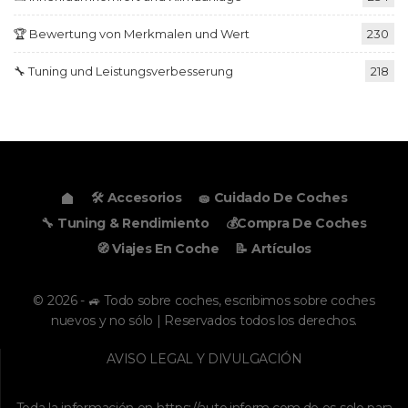
🏆 Bewertung von Merkmalen und Wert
230
🔧 Tuning und Leistungsverbesserung
218
🛠️ Accesorios
🧽 Cuidado De Coches
🔧 Tuning & Rendimiento
💰Compra De Coches
🧭 Viajes En Coche
📝 Artículos
© 2026 - 🚙 Todo sobre coches, escribimos sobre coches
nuevos y no sólo | Reservados todos los derechos.
AVISO LEGAL Y DIVULGACIÓN
Toda la información en
https://auto.inform.com.de
es solo para