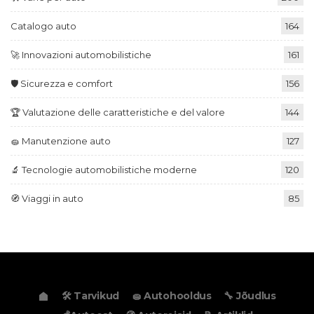
Catalogo auto
164
🚀 Innovazioni automobilistiche
161
🛡️ Sicurezza e comfort
156
🏆 Valutazione delle caratteristiche e del valore
144
🧽 Manutenzione auto
127
🔬 Tecnologie automobilistiche moderne
120
🧭 Viaggi in auto
85
🛠️ Tarvikud
🧽 Autohooldus
🔧 Jõudlus