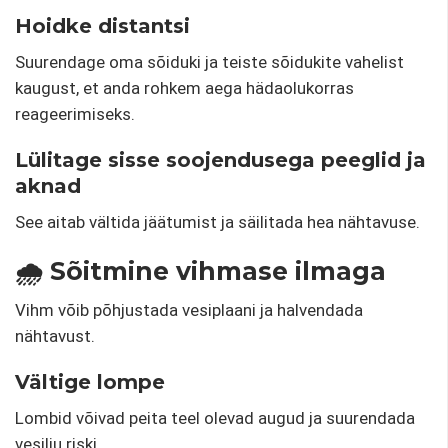
Hoidke distantsi
Suurendage oma sõiduki ja teiste sõidukite vahelist
kaugust, et anda rohkem aega hädaolukorras
reageerimiseks.
Lülitage sisse soojendusega peeglid ja
aknad
See aitab vältida jäätumist ja säilitada hea nähtavuse.
🌧️ Sõitmine vihmase ilmaga
Vihm võib põhjustada vesiplaani ja halvendada
nähtavust.
Vältige lompe
Lombid võivad peita teel olevad augud ja suurendada
vesiliu riski.