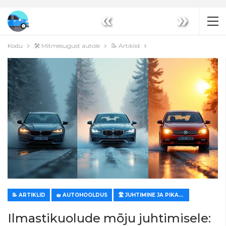
«
»
Kodu
🛠️ Mitmesugust autole
📝 Artiklid
📝 ARTIKLID
🧽 AUTOHOOLDUS
🛣️ JUHTIMINE JA PIKAD SÕIDUD
Ilmastikuolude mõju juhtimisele: