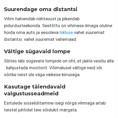
Suurendage oma distantsi
Vihm halvendab nähtavust ja pikendab
pidurdusteekonda. Seetõttu on vihmase ilmaga oluline
hoida oma auto ja eesoleva
liikluse
vahel suuremat
distantsi. vahel suuremat vahemaad.
Vältige sügavaid lompe
Sõites läbi sügavate lompide on oht, et jääte vesiliu alla
.
kahjustada mootorit. Võimalusel vältige neid või
sõitke neist üle väga väikese kiirusega.
Kasutage täiendavaid
valgustusseadmeid
Esitulede sisselülitamine isegi nõrga vihmaga aitab
teistel juhtidel teie sõidukit märgata.