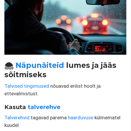
🌨️
Näpunäiteid
lumes ja jääs
sõitmiseks
Talvised tingimused
nõuavad erilist hoolt ja
ettevalmistust.
Kasuta
talverehve
Talverehvid
tagavad parema
haarduvuse
külmematel
kuudel.