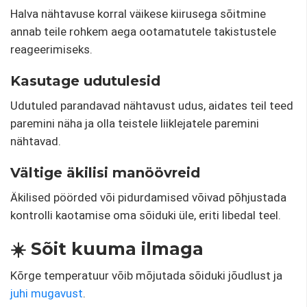
Halva nähtavuse korral väikese kiirusega sõitmine
annab teile rohkem aega ootamatutele takistustele
reageerimiseks.
Kasutage udutulesid
Udutuled parandavad nähtavust udus, aidates teil teed
paremini näha ja olla teistele liiklejatele paremini
nähtavad.
Vältige äkilisi manöövreid
Äkilised pöörded või pidurdamised võivad põhjustada
kontrolli kaotamise oma sõiduki üle, eriti libedal teel.
☀️ Sõit kuuma ilmaga
Kõrge temperatuur võib mõjutada sõiduki jõudlust ja
juhi mugavust
.