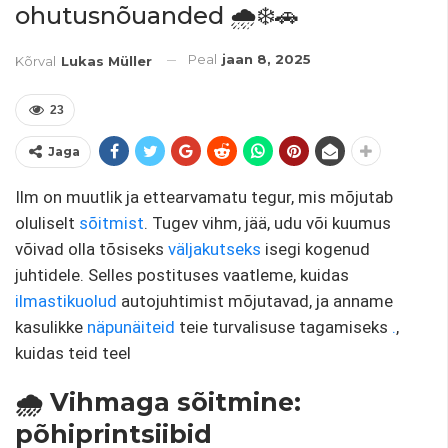
ohutusnõuanded 🌧️❄️🚗
Peal
jaan 8, 2025
Kõrval
Lukas Müller
23
Jaga
Ilm on muutlik ja ettearvamatu tegur, mis mõjutab
oluliselt
sõitmist
. Tugev vihm, jää, udu või kuumus
võivad olla tõsiseks
väljakutseks
isegi kogenud
juhtidele. Selles postituses vaatleme, kuidas
ilmastikuolud
autojuhtimist mõjutavad, ja anname
kasulikke
näpunäiteid
teie turvalisuse tagamiseks
.
,
kuidas teid teel
🌧️ Vihmaga sõitmine:
põhiprintsiibid