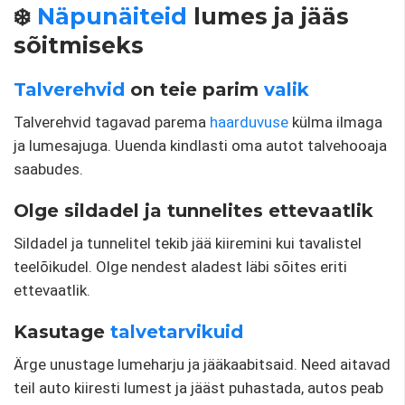
❄️
Näpunäiteid
lumes ja jääs
sõitmiseks
Talverehvid
on teie parim
valik
Talverehvid tagavad parema
haarduvuse
külma ilmaga
ja lumesajuga. Uuenda kindlasti oma autot talvehooaja
saabudes.
Olge sildadel ja tunnelites ettevaatlik
Sildadel ja tunnelitel tekib jää kiiremini kui tavalistel
teelõikudel. Olge nendest aladest läbi sõites eriti
ettevaatlik.
Kasutage
talvetarvikuid
Ärge unustage lumeharju ja jääkaabitsaid. Need aitavad
teil auto kiiresti lumest ja jääst puhastada, autos peab