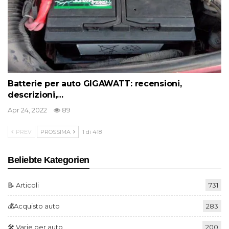
Batterie per auto GIGAWATT: recensioni,
descrizioni,…
Apr 24, 2022
89
PREV
PROSSIMA
1 di 418
Beliebte Kategorien
📝 Articoli
731
💰Acquisto auto
283
🛠️ Varie per auto
200