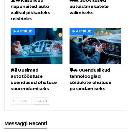
🛣️🚗 Kasulikud
🚗🛋️ Soovitused
näpunäited auto
autoistmekatete
valikul pikkadeks
valimiseks
reisideks
📝 ARTIKLID
📝 ARTIKLID
🚘🔒 Uusimad
🛡️🚗 Uuenduslikud
autotööstuse
tehnoloogiad
uuendused ohutuse
sõidukite ohutuse
suurendamiseks
parandamiseks
EELMINE
EDASI
Messaggi Recenti