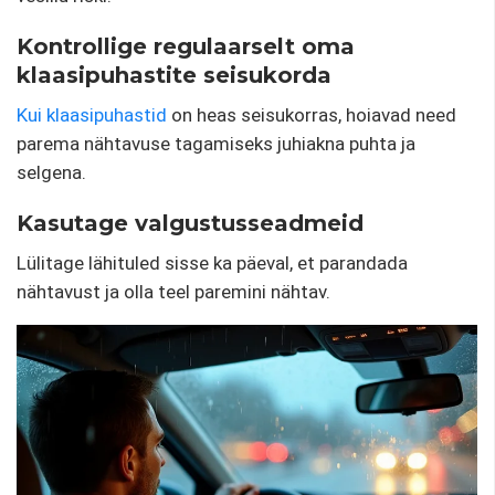
Kontrollige regulaarselt oma
klaasipuhastite seisukorda
Kui klaasipuhastid
on heas seisukorras, hoiavad need
parema nähtavuse tagamiseks juhiakna puhta ja
selgena.
Kasutage valgustusseadmeid
Lülitage lähituled sisse ka päeval, et parandada
nähtavust ja olla teel paremini nähtav.