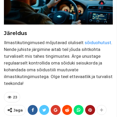
Järeldus
Ilmastikutingimused mõjutavad oluliselt
sõiduohutust
.
Nende juhiste järgimine aitab teil jõuda sihtkohta
turvaliselt mis tahes tingimustes. Ärge unustage
regulaarselt kontrollida oma sõiduki seisukorda ja
kohandada oma sõidustiili muutuvate
ilmastikutingimustega. Olge teel ettevaatlik ja turvalist
teekonda!
23
Jaga