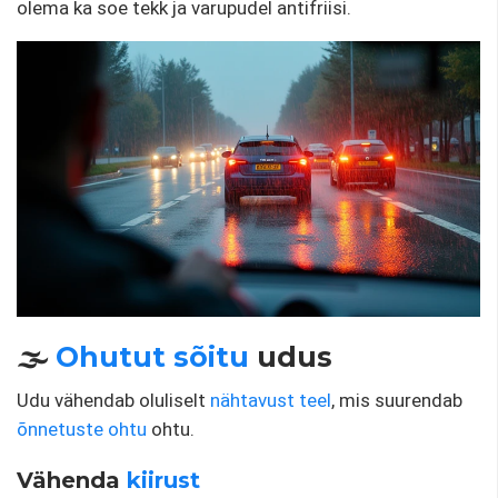
olema ka soe tekk ja varupudel antifriisi.
🌫️
Ohutut sõitu
udus
Udu vähendab oluliselt
nähtavust teel
, mis suurendab
õnnetuste ohtu
ohtu.
Vähenda
kiirust