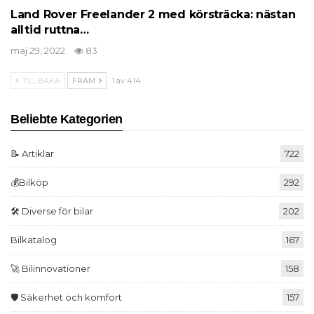
Land Rover Freelander 2 med körsträcka: nästan
alltid ruttna…
maj 29, 2022
83
TILLBAKA
FRAM
1 av 414
Beliebte Kategorien
📝 Artiklar
722
💰Bilköp
292
🛠️ Diverse för bilar
202
Bilkatalog
167
🚀 Bilinnovationer
158
🛡️ Säkerhet och komfort
157