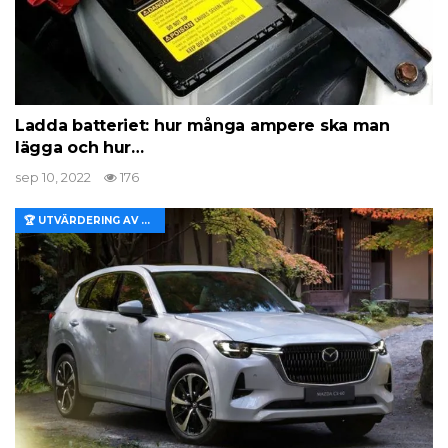
Ladda batteriet: hur många ampere ska man
lägga och hur…
sep 10, 2022
176
🏆 UTVÄRDERING AV EGENSKAPER OCH VÄRDE