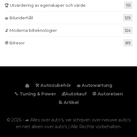
🏆 Utvärdering av egenskaper och värde
151
🧽 Bilunderhåll
129
🔬 Moderna bilteknologier
124
🧭 Bilresor
89
🛠️ Autozubehör
🧽 Autowartung
🔧 Tuning & Power
💰Autokauf
🧭 Autoreisen
📝 Artikel
© 2026 - 🚙 Alles over auto's, we schrijven over nieuwe auto's
en niet alleen over auto's | Alle Rechte vorbehalten.