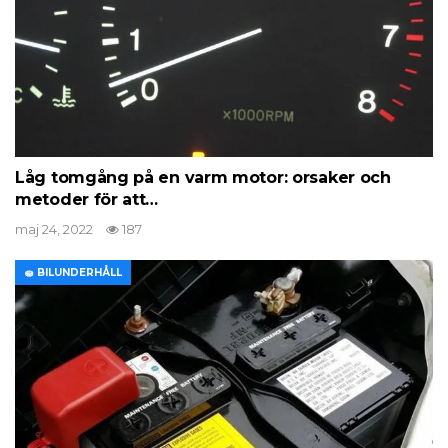
Låg tomgång på en varm motor: orsaker och
metoder för att…
maj 24, 2022
187
🧽 BILUNDERHÅLL