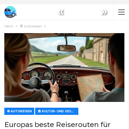
«
»
Heim
🧭 Autoreisen
🧭 AUTOREISEN
🏛️ KULTUR- UND GESCHICHTSROUTEN
Europas beste Reiserouten für