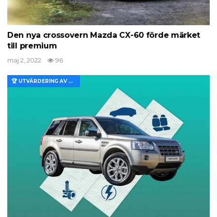
Den nya crossovern Mazda CX-60 förde märket
till premium
maj 2, 2022
96
🏆 UTVÄRDERING AV EGENSKAPER OCH VÄRDE