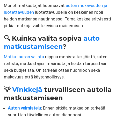
Monet matkustajat huomaavat
auton mukavuuden ja
luotettavuuden
luotettavuudella on keskeinen rooli
heidän matkansa nautinnossa. Tämä koskee erityisesti
pitkiä matkoja vaihtelevissa maisemissa.
🔍 Kuinka valita sopiva
auto
matkustamiseen
?
Matka- auton valinta
riippuu monista tekijöistä, kuten
reitistä, matkustajien määrästä ja heidän tarpeistaan ​​
sekä budjetista. On tärkeää ottaa huomioon sekä
mukavuus että käytännöllisyys.
💡
Vinkkejä
turvalliseen autolla
matkustamiseen
Auton valmistelu
:
Ennen pitkää matkaa on tärkeää
suorittaa täydellinen auton diagnoosi.