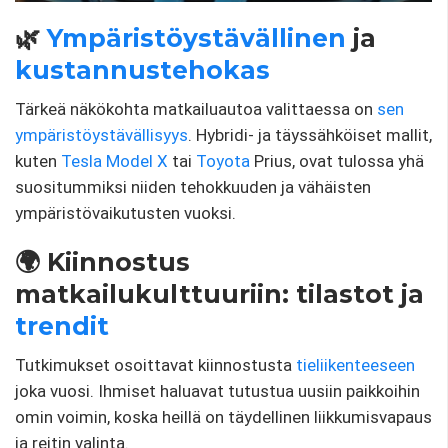
🌿
Ympäristöystävällinen
ja
kustannustehokas
Tärkeä näkökohta matkailuautoa valittaessa on
sen
ympäristöystävällisyys
. Hybridi- ja täyssähköiset mallit,
kuten
Tesla Model X
tai
Toyota
Prius, ovat tulossa yhä
suositummiksi niiden tehokkuuden ja vähäisten
ympäristövaikutusten vuoksi.
🌍 Kiinnostus
matkailukulttuuriin: tilastot ja
trendit
Tutkimukset osoittavat kiinnostusta
tieliikenteeseen
joka vuosi. Ihmiset haluavat tutustua uusiin paikkoihin
omin voimin, koska heillä on täydellinen liikkumisvapaus
ja reitin valinta.