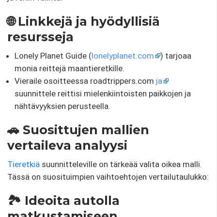
🌐 Linkkejä ja hyödyllisiä
resursseja
Lonely Planet Guide (
lonelyplanet.com
) tarjoaa
monia reittejä maantieretkille.
Vieraile osoitteessa roadtrippers.com
ja
suunnittele reittisi mielenkiintoisten paikkojen ja
nähtävyyksien perusteella.
🚗 Suosittujen mallien
vertaileva analyysi
Tieretkiä
suunnitteleville on tärkeää valita oikea malli.
Tässä on suosituimpien vaihtoehtojen vertailutaulukko:
🏞️ Ideoita autolla
matkustamiseen