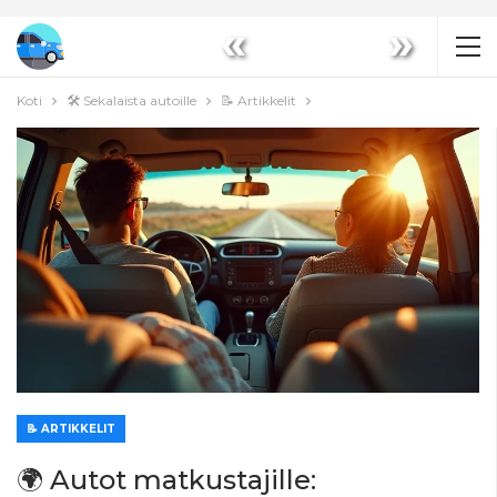
«
»
Koti
🛠️ Sekalaista autoille
📝 Artikkelit
📝 ARTIKKELIT
🌍 Autot matkustajille: