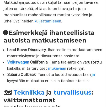
Matkustaja joutuu usein kuljettamaan paljon tavaraa,
joten on tärkeää, että auto on tilava ja tarjoaa
monipuoliset mahdollisuudet matkatavaroiden ja
urheiluvälineiden
kuljettamiseen.
🌐 Esimerkkejä ihanteellisista
autoista matkustamiseen
Land Rover Discovery
: Ihanteellinen matkustamiseen
maastokykynsä ja tilavuutensa ansiosta.
Volkswagen
California
: Tämä tila-auto on varustettu
kaikella, mitä tarvitset
mukavaan
retkeilyyn.
Subaru Outback
: Tunnettu luotettavuudestaan
​​ja
kyvystään mukautua erilaisiin tieolosuhteisiin.
🗺️
Tekniikka
ja
turvallisuus
:
välttämättömät