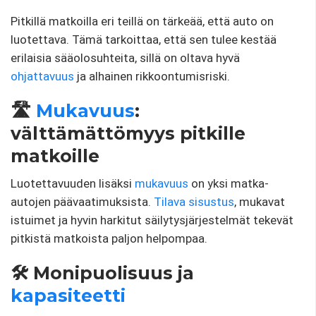
Pitkillä matkoilla eri teillä on tärkeää, että auto on
luotettava. Tämä tarkoittaa, että sen tulee kestää
erilaisia ​​sääolosuhteita, sillä on oltava hyvä
ohjattavuus
ja alhainen rikkoontumisriski.
🛣️
Mukavuus
:
välttämättömyys pitkille
matkoille
Luotettavuuden lisäksi
mukavuus
on yksi matka-
autojen päävaatimuksista.
Tilava sisustus
, mukavat
istuimet ja hyvin harkitut säilytysjärjestelmät tekevät
pitkistä matkoista paljon helpompaa.
🛠️ Monipuolisuus ja
kapasiteetti