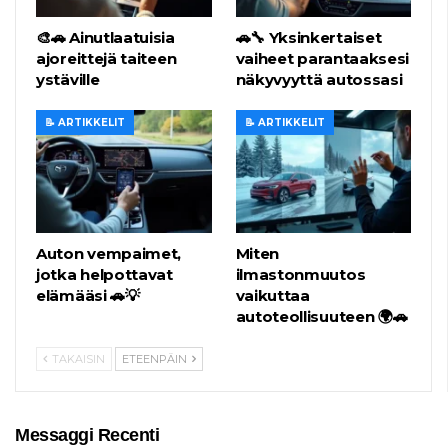
🎨🚗 Ainutlaatuisia
🚗🔧 Yksinkertaiset
ajoreittejä taiteen
vaiheet parantaaksesi
ystäville
näkyvyyttä autossasi
📝 ARTIKKELIT
📝 ARTIKKELIT
Auton vempaimet,
Miten
jotka helpottavat
ilmastonmuutos
elämääsi 🚗💡
vaikuttaa
autoteollisuuteen 🌍🚗
TAKAISIN
ETEENPÄIN
Messaggi Recenti