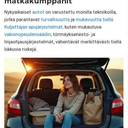
matkakumppanit
Nykyaikaiset
autot
on varustettu monilla tekniikoilla,
jotka parantavat
turvallisuutta
ja
mukavuutta tiellä
.
Kuljettajan apujärjestelmät,
kuten mukautuva
vakionopeudensäädin
, törmäyksenesto- ja
linjaohjausjärjestelmät, vähentävät merkittävästi tiellä
liikkuvia riskejä.