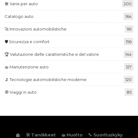
🛠️ Varie per auto
200
Catalogo auto
164
🚀 Innovazioni automobilistiche
161
🛡️ Sicurezza e comfort
156
🏆 Valutazione delle caratteristiche e del valore
144
🧽 Manutenzione auto
127
🔬 Tecnologie automobilistiche moderne
120
🧭 Viaggi in auto
85
🛠️ Tarvikkeet
🧽 Huolto
🔧 Suorituskyky