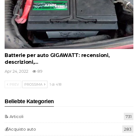
Batterie per auto GIGAWATT: recensioni,
descrizioni,…
Apr 24, 2022
89
PREV
PROSSIMA
1 di 418
Beliebte Kategorien
📝 Articoli
731
💰Acquisto auto
283