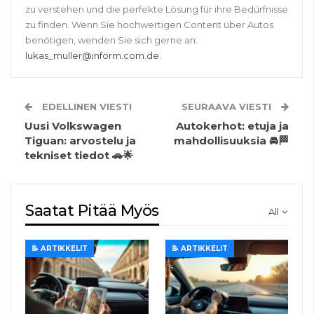
zu verstehen und die perfekte Lösung für ihre Bedürfnisse
zu finden. Wenn Sie hochwertigen Content über Autos
benötigen, wenden Sie sich gerne an:
lukas_muller@inform.com.de
.
EDELLINEN VIESTI
SEURAAVA VIESTI
Uusi Volkswagen
Autokerhot: etuja ja
Tiguan: arvostelu ja
mahdollisuuksia 🚘🏁
tekniset tiedot 🚗🌟
Saatat Pitää Myös
All
📝 ARTIKKELIT
📝 ARTIKKELIT