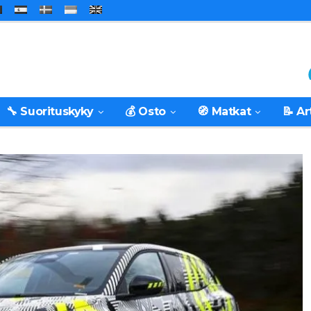
🔧 Suorituskyky
💰 Osto
🧭 Matkat
📝 Ar