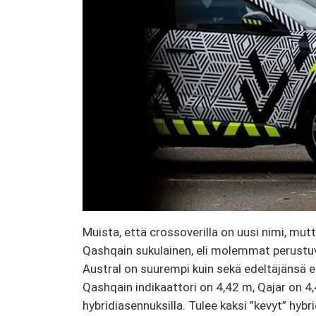
Muista, että crossoverilla on uusi nimi, mu
Qashqain sukulainen, eli molemmat perust
Austral on suurempi kuin sekä edeltäjänsä e
Qashqain indikaattori on 4,42 m, Qajar on 4,
hybridiasennuksilla. Tulee kaksi ”kevyt” hybr