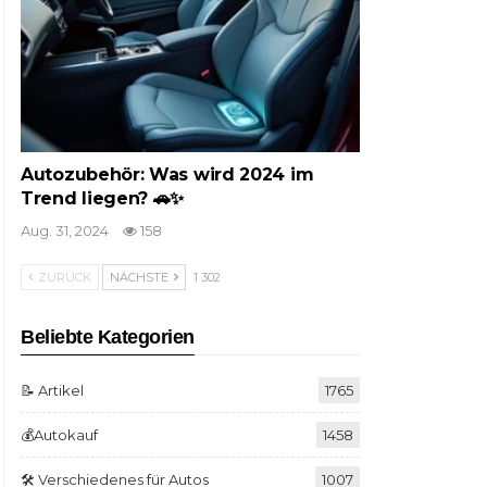
Autozubehör: Was wird 2024 im
Trend liegen? 🚗✨
Aug. 31, 2024
158
ZURÜCK
NÄCHSTE
1 302
Beliebte Kategorien
📝 Artikel
1765
💰Autokauf
1458
🛠️ Verschiedenes für Autos
1007