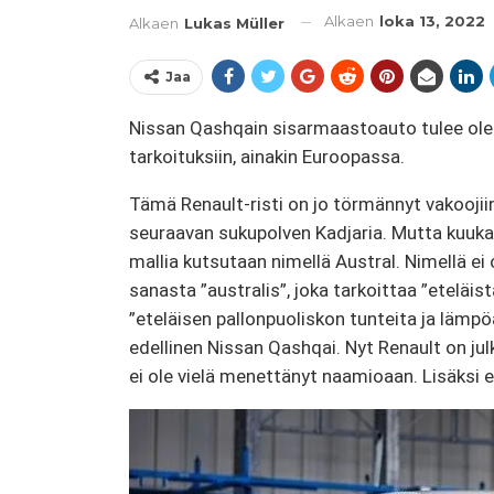
Alkaen
loka 13, 2022
Alkaen
Lukas Müller
Jaa
Nissan Qashqain sisarmaastoauto tulee olemaa
tarkoituksiin, ainakin Euroopassa.
Tämä Renault-risti on jo törmännyt vakoojiin
seuraavan sukupolven Kadjaria. Mutta kuukausi 
mallia kutsutaan nimellä Austral. Nimellä ei
sanasta ”australis”, joka tarkoittaa ”eteläis
”eteläisen pallonpuoliskon tunteita ja lämpöä
edellinen Nissan Qashqai. Nyt Renault on jul
ei ole vielä menettänyt naamioaan. Lisäksi 