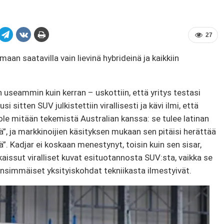
27
n saatavilla vain lievinä hybrideinä ja kaikkiin
 useammin kuin kerran – uskottiin, että yritys testasi
sitten SUV julkistettiin virallisesti ja kävi ilmi, että
 ole mitään tekemistä Australian kanssa: se tulee latinan
tä”, ja markkinoijien käsityksen mukaan sen pitäisi herättää
”. Kadjar ei koskaan menestynyt, toisin kuin sen sisar,
kaissut viralliset kuvat esituotannosta SUV:sta, vaikka se
ensimmäiset yksityiskohdat tekniikasta ilmestyivät.