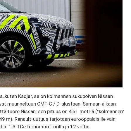
tta, kuten Kadjar, se on kolmannen sukupolven Nissan
uvat muunneltuun CMF-C / D-alustaan. Samaan aikaan
ttä tuore Nissan: sen pituus on 4,51 metriä (”kolmannen”
49 m). Renault-uutuus tarjotaan eurooppalaisille vain
idiä: 1.3 TCe turbomoottorilla ja 12 voltin