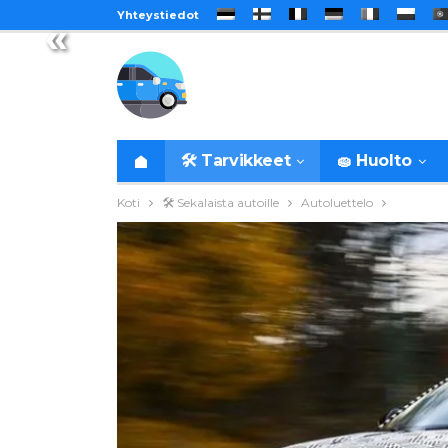
Yhteystiedot
«
🛠️ Tarvikkeet
🧽 Huolto
Koti
🛠️ Sekalaista autoille
Autoluettelo