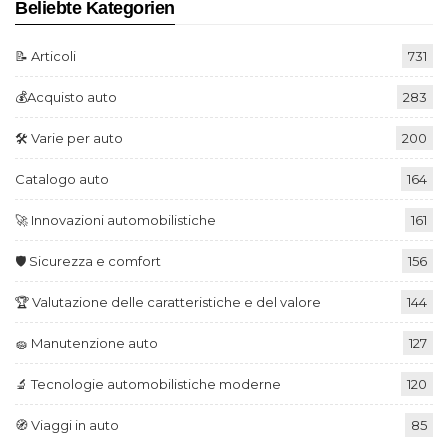
Beliebte Kategorien
📝 Articoli
731
💰Acquisto auto
283
🛠️ Varie per auto
200
Catalogo auto
164
🚀 Innovazioni automobilistiche
161
🛡️ Sicurezza e comfort
156
🏆 Valutazione delle caratteristiche e del valore
144
🧽 Manutenzione auto
127
🔬 Tecnologie automobilistiche moderne
120
🧭 Viaggi in auto
85