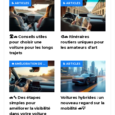
📝 ARTICLES
📝 ARTICLES
🛣️🚗 Conseils utiles
🎨🚗 Itinéraires
pour choisir une
routiers uniques pour
voiture pour les longs
les amateurs d’art
trajets
👁️ AMÉLIORATION DE LA VISIBILITÉ ET DE L'ÉCLAIRAGE
📝 ARTICLES
🚗🔧 Des étapes
Voitures hybrides : un
simples pour
nouveau regard sur la
améliorer la visibilité
mobilité 🚗💡
dans votre voiture