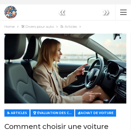
«
»
Home
🛠️ Divers pour auto
📝 Articles
📝 ARTICLES
🏆 ÉVALUATION DES CARACTÉRISTIQUES ET DE LA VALEUR
💰ACHAT DE VOITURE
Comment choisir une voiture