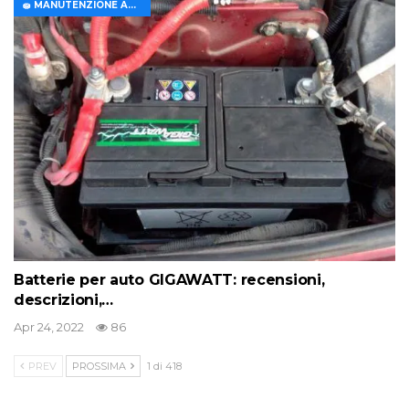
🧽 MANUTENZIONE AUTO
Batterie per auto GIGAWATT: recensioni,
descrizioni,…
Apr 24, 2022
86
PREV
PROSSIMA
1 di 418