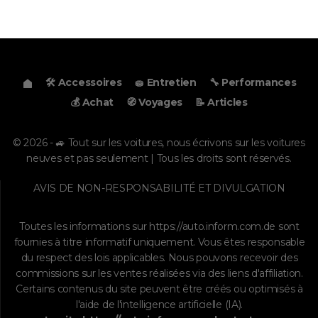
🛠️ Accessoires
🧽 Entretien
🔧 Performances
💰 Achat
🧭 Voyages
📝 Articles
© 2026 - 🚙 Tout sur les voitures, nous écrivons sur les voitures
neuves et pas seulement | Tous les droits sont réservés.
AVIS DE NON-RESPONSABILITÉ ET DIVULGATION
Toutes les informations sur
https://auto.inform.com.de
sont
fournies à titre informatif uniquement. Vous êtes responsable
du respect des lois applicables. Nous pouvons recevoir des
commissions sur les ventes réalisées via des liens d'affiliation.
Certains contenus du site peuvent être créés ou optimisés à
l'aide de l'intelligence artificielle (IA).