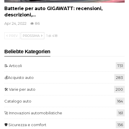
Batterie per auto GIGAWATT: recensioni,
descrizioni,…
Apr 24, 2022
86
PREV
PROSSIMA
1 di 418
Beliebte Kategorien
📝 Articoli
731
💰Acquisto auto
283
🛠️ Varie per auto
200
Catalogo auto
164
🚀 Innovazioni automobilistiche
161
🛡️ Sicurezza e comfort
156