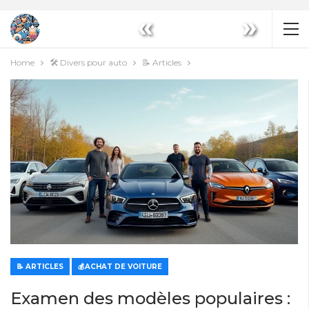
«
»
Home
🛠️ Divers pour auto
📝 Articles
📝 ARTICLES
💰ACHAT DE VOITURE
Examen des modèles populaires :