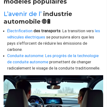
modèles populaires
L’avenir de l’
industrie
automobile 🌐🔋
Électrification
des transports
: La transition vers
les
véhicules électriques
se poursuivra alors que les
pays s’efforcent de réduire les émissions de
carbone.
Conduite autonome
:
Les progrès de la technologie
de conduite autonome
promettent de changer
radicalement le visage de la conduite traditionnelle.