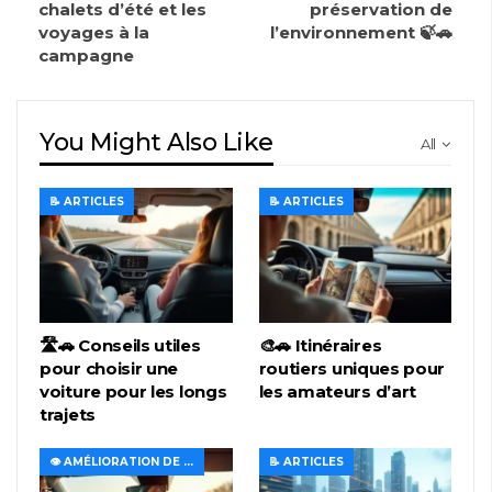
chalets d’été et les
préservation de
voyages à la
l’environnement 🍃🚗
campagne
You Might Also Like
All
📝 ARTICLES
📝 ARTICLES
🛣️🚗 Conseils utiles
🎨🚗 Itinéraires
pour choisir une
routiers uniques pour
voiture pour les longs
les amateurs d’art
trajets
👁️ AMÉLIORATION DE LA VISIBILITÉ ET DE L'ÉCLAIRAGE
📝 ARTICLES