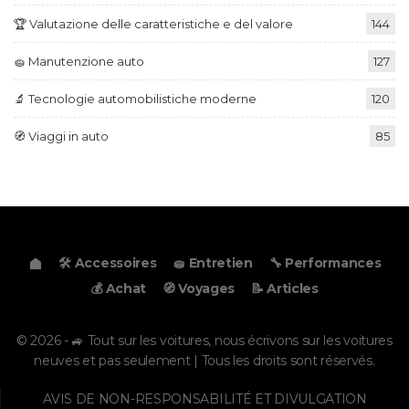
🏆 Valutazione delle caratteristiche e del valore
144
🧽 Manutenzione auto
127
🔬 Tecnologie automobilistiche moderne
120
🧭 Viaggi in auto
85
🛠️ Accessoires
🧽 Entretien
🔧 Performances
💰 Achat
🧭 Voyages
📝 Articles
© 2026 - 🚙 Tout sur les voitures, nous écrivons sur les voitures
neuves et pas seulement | Tous les droits sont réservés.
AVIS DE NON-RESPONSABILITÉ ET DIVULGATION