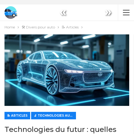
«
»
Home
🛠️ Divers pour auto
📝 Articles
📝 ARTICLES
🔬 TECHNOLOGIES AUTOMOBILES MODERNES
Technologies du futur : quelles