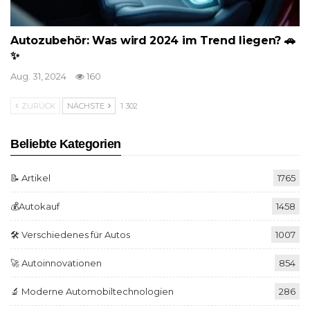
Autozubehör: Was wird 2024 im Trend liegen? 🚗
✨
Aug. 31, 2024
160
ZURÜCK
NÄCHSTE
1 302
Beliebte Kategorien
📝 Artikel
1765
💰Autokauf
1458
🛠️ Verschiedenes für Autos
1007
🚀 Autoinnovationen
854
🔬 Moderne Automobiltechnologien
286