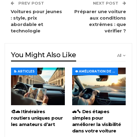
PREV POST
NEXT POST
Voitures pour jeunes
Préparer une voiture
: style, prix
aux conditions
abordable et
extrêmes : que
technologie
vérifier ?
You Might Also Like
All
📝 ARTICLES
👁️ AMÉLIORATION DE LA VISIBILITÉ ET DE L'ÉCLAIRAGE
🎨🚗 Itinéraires
🚗🔧 Des étapes
routiers uniques pour
simples pour
les amateurs d’art
améliorer la visibilité
dans votre voiture