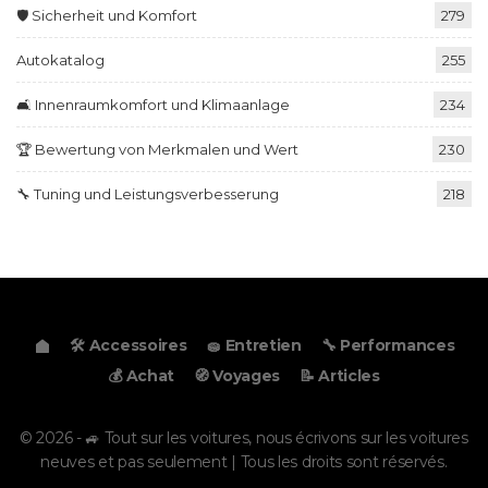
🛡️ Sicherheit und Komfort
279
Autokatalog
255
🛋️ Innenraumkomfort und Klimaanlage
234
🏆 Bewertung von Merkmalen und Wert
230
🔧 Tuning und Leistungsverbesserung
218
🛠️ Accessoires
🧽 Entretien
🔧 Performances
💰 Achat
🧭 Voyages
📝 Articles
© 2026 - 🚙 Tout sur les voitures, nous écrivons sur les voitures
neuves et pas seulement | Tous les droits sont réservés.