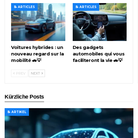
📝 ARTICLES
📝 ARTICLES
Voitures hybrides : un
Des gadgets
nouveau regard sur la
automobiles qui vous
mobilité 🚗💡
faciliteront la vie 🚗💡
PREV
NEXT
Kürzliche Posts
📝 ARTIKEL