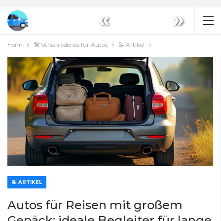
«
»
Heim
🛠️ Verschiedenes für Autos
📝 Artikel
📝 ARTIKEL
Autos für Reisen mit großem
Gepäck: ideale Begleiter für lange