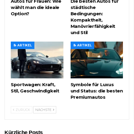
Autos für Frauen: Wie
Die besten Autos für
wählt man die ideale
städtische
Option?
Bedingungen:
Kompaktheit,
Manövrierfähigkeit
und Stil
📝 ARTIKEL
📝 ARTIKEL
Sportwagen: Kraft,
Symbole für Luxus
Stil, Geschwindigkeit
und Status: die besten
Premiumautos
ZURÜCK
NÄCHSTE
Kürzliche Posts