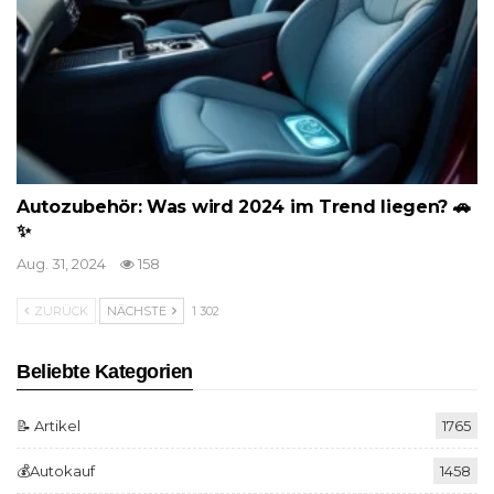
Autozubehör: Was wird 2024 im Trend liegen? 🚗
✨
Aug. 31, 2024
158
ZURÜCK
NÄCHSTE
1 302
Beliebte Kategorien
📝 Artikel
1765
💰Autokauf
1458