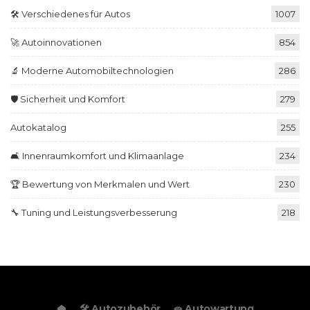
🛠️ Verschiedenes für Autos
1007
🚀 Autoinnovationen
854
🔬 Moderne Automobiltechnologien
286
🛡️ Sicherheit und Komfort
279
Autokatalog
255
🛋️ Innenraumkomfort und Klimaanlage
234
🏆 Bewertung von Merkmalen und Wert
230
🔧 Tuning und Leistungsverbesserung
218
🛠️ Autozubehör
🧽 Autowartung