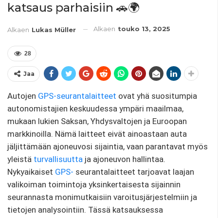
katsaus parhaisiin 🚗🌍
Alkaen
touko 13, 2025
Alkaen
Lukas Müller
28
Jaa
Autojen
GPS-seurantalaitteet
ovat yhä suositumpia
autonomistajien keskuudessa ympäri maailmaa,
mukaan lukien Saksan, Yhdysvaltojen ja Euroopan
markkinoilla. Nämä laitteet eivät ainoastaan ​​auta
jäljittämään ajoneuvosi sijaintia, vaan parantavat myös
yleistä
turvallisuutta
ja ajoneuvon hallintaa.
Nykyaikaiset
GPS-
seurantalaitteet tarjoavat laajan
valikoiman toimintoja yksinkertaisesta sijainnin
seurannasta monimutkaisiin varoitusjärjestelmiin ja
tietojen analysointiin. Tässä katsauksessa