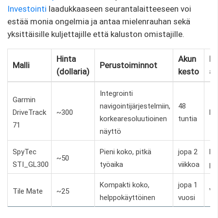
Investointi
laadukkaaseen seurantalaitteeseen voi
estää monia ongelmia ja antaa mielenrauhan sekä
yksittäisille kuljettajille että kaluston omistajille.
Hinta
Akun
Kä
Malli
Perustoiminnot
(dollaria)
kesto
ar
Integrointi
Garmin
navigointijärjestelmiin,
48
DriveTrack
~300
Po
korkearesoluutioinen
tuntia
71
näyttö
SpyTec
Pieni koko, pitkä
jopa 2
Pä
~50
STI_GL300
työaika
viikkoa
pos
Kompakti koko,
jopa 1
Tile Mate
~25
Va
helppokäyttöinen
vuosi