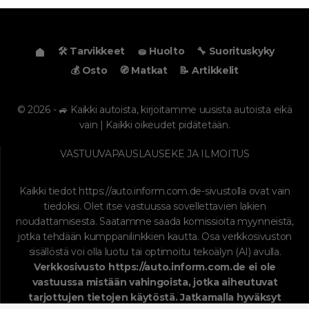
🛠️ Tarvikkeet
🧽 Huolto
🔧 Suorituskyky
💰 Osto
🧭 Matkat
📝 Artikkelit
© 2026 - 🚙 Kaikki autoista, kirjoitamme uusista autoista eikä
vain | Kaikki oikeudet pidätetään.
VASTUUVAPAUSLAUSEKE JA ILMOITUS
Kaikki tiedot
https://auto.inform.com.de
-sivustolla ovat vain
tiedoksi. Olet itse vastuussa sovellettavien lakien
noudattamisesta. Saatamme saada komissioita myynneistä,
jotka tehdään kumppanilinkkien kautta. Osa verkkosivuston
sisällöstä voi olla luotu tai optimoitu tekoälyn (AI) avulla.
Verkkosivusto
https://auto.inform.com.de
ei ole
vastuussa mistään vahingoista, jotka aiheutuvat
tarjottujen tietojen käytöstä. Jatkamalla hyväksyt