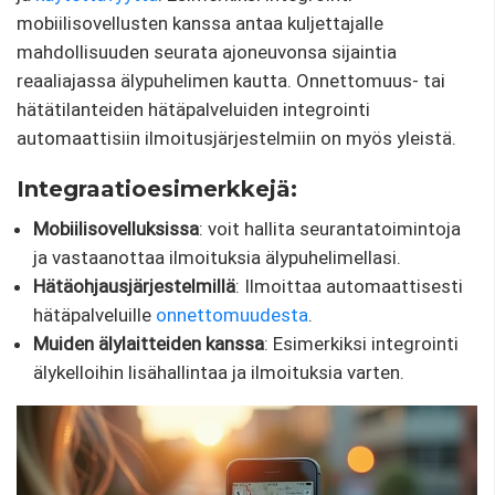
mobiilisovellusten kanssa antaa kuljettajalle
mahdollisuuden seurata ajoneuvonsa sijaintia
reaaliajassa älypuhelimen kautta. Onnettomuus- tai
hätätilanteiden hätäpalveluiden integrointi
automaattisiin ilmoitusjärjestelmiin on myös yleistä.
Integraatioesimerkkejä:
Mobiilisovelluksissa
: voit hallita seurantatoimintoja
ja vastaanottaa ilmoituksia älypuhelimellasi.
Hätäohjausjärjestelmillä
: Ilmoittaa automaattisesti
hätäpalveluille
onnettomuudesta
.
Muiden älylaitteiden kanssa
: Esimerkiksi integrointi
älykelloihin lisähallintaa ja ilmoituksia varten.