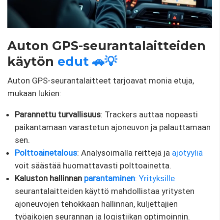
Auton GPS-seurantalaitteiden
käytön
edut 🚗💡
Auton GPS-seurantalaitteet tarjoavat monia etuja,
mukaan lukien:
Parannettu turvallisuus
: Trackers auttaa nopeasti
paikantamaan varastetun ajoneuvon ja palauttamaan
sen.
Polttoainetalous
: Analysoimalla reittejä ja
ajotyyliä
voit säästää huomattavasti polttoainetta.
Kaluston hallinnan
parantaminen
:
Yrityksille
seurantalaitteiden käyttö mahdollistaa yritysten
ajoneuvojen tehokkaan hallinnan, kuljettajien
työaikojen seurannan ja logistiikan optimoinnin.