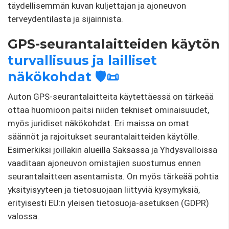
täydellisemmän kuvan kuljettajan ja ajoneuvon
terveydentilasta ja sijainnista.
GPS-seurantalaitteiden käytön
turvallisuus ja lailliset
näkökohdat 🛡️📜
Auton GPS-seurantalaitteita käytettäessä on tärkeää
ottaa huomioon paitsi niiden tekniset ominaisuudet,
myös juridiset näkökohdat. Eri maissa on omat
säännöt ja rajoitukset seurantalaitteiden käytölle.
Esimerkiksi joillakin alueilla Saksassa ja Yhdysvalloissa
vaaditaan ajoneuvon omistajien suostumus ennen
seurantalaitteen asentamista. On myös tärkeää pohtia
yksityisyyteen ja tietosuojaan liittyviä kysymyksiä,
erityisesti EU:n yleisen tietosuoja-asetuksen (GDPR)
valossa.