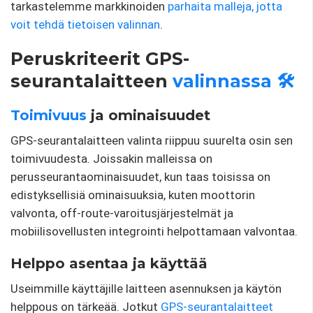
tarkastelemme markkinoiden
parhaita malleja, jotta
voit tehdä tietoisen
valinnan
.
Peruskriteerit GPS-
seurantalaitteen
valinnassa
🛠️
Toimivuus
ja ominaisuudet
GPS-seurantalaitteen valinta riippuu suurelta osin sen
toimivuudesta. Joissakin malleissa on
perusseurantaominaisuudet, kun taas toisissa on
edistyksellisiä ominaisuuksia, kuten moottorin
valvonta, off-route-varoitusjärjestelmät ja
mobiilisovellusten integrointi helpottamaan valvontaa.
Helppo asentaa ja käyttää
Useimmille käyttäjille laitteen asennuksen ja käytön
helppous on tärkeää. Jotkut
GPS-seurantalaitteet