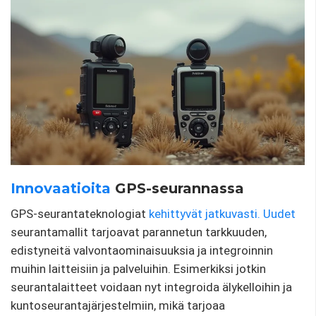
Innovaatioita
GPS-seurannassa
GPS-seurantateknologiat
kehittyvät jatkuvasti.
Uudet
seurantamallit tarjoavat parannetun tarkkuuden,
edistyneitä valvontaominaisuuksia ja integroinnin
muihin laitteisiin ja palveluihin. Esimerkiksi jotkin
seurantalaitteet voidaan nyt integroida älykelloihin ja
kuntoseurantajärjestelmiin, mikä tarjoaa