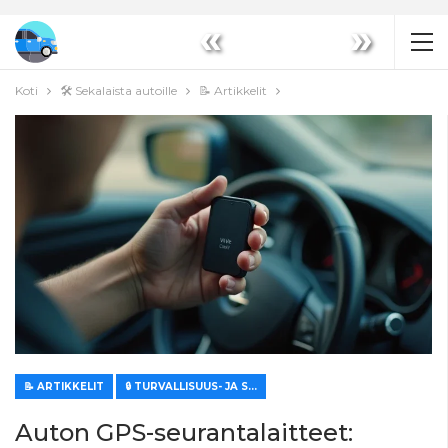
«
»
Koti
🛠️ Sekalaista autoille
📝 Artikkelit
📝 ARTIKKELIT
🔒 TURVALLISUUS- JA SUOJAUSJÄRJESTELMÄT
Auton GPS-seurantalaitteet: