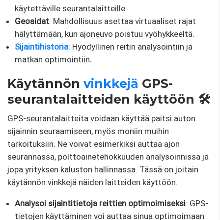
käytettäville seurantalaitteille.
Geoaidat
: Mahdollisuus asettaa virtuaaliset rajat
hälyttämään, kun ajoneuvo poistuu vyöhykkeeltä.
Sijaintihistoria
: Hyödyllinen reitin analysointiin ja
matkan optimointiin
.
Käytännön
vinkkejä
GPS-
seurantalaitteiden käyttöön 🛠️
GPS-seurantalaitteita voidaan käyttää paitsi auton
sijainnin seuraamiseen, myös moniin muihin
tarkoituksiin. Ne voivat esimerkiksi auttaa ajon
seurannassa, polttoainetehokkuuden analysoinnissa ja
jopa yrityksen kaluston hallinnassa. Tässä on joitain
käytännön vinkkejä näiden laitteiden käyttöön:
Analysoi sijaintitietoja reittien optimoimiseksi
: GPS-
tietojen käyttäminen voi auttaa sinua optimoimaan