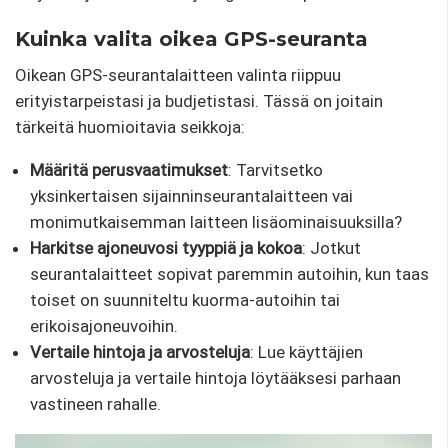
Kuinka valita oikea GPS-seuranta
Oikean GPS-seurantalaitteen valinta riippuu
erityistarpeistasi ja budjetistasi. Tässä on joitain
tärkeitä huomioitavia seikkoja:
Määritä perusvaatimukset
: Tarvitsetko
yksinkertaisen sijainninseurantalaitteen vai
monimutkaisemman laitteen lisäominaisuuksilla?
Harkitse ajoneuvosi tyyppiä ja kokoa
: Jotkut
seurantalaitteet sopivat paremmin autoihin, kun taas
toiset on suunniteltu kuorma-autoihin tai
erikoisajoneuvoihin.
Vertaile hintoja ja arvosteluja
: Lue käyttäjien
arvosteluja ja vertaile hintoja löytääksesi parhaan
vastineen rahalle.