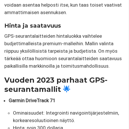
voidaan asentaa helposti itse, kun taas toiset vaativat
ammattimaisen asennuksen.
Hinta ja saatavuus
GPS-seurantalaitteiden hintaluokka vaihtelee
budjettimalleista premium-malleihin. Mallin valinta
riippuu yksilöllisistä tarpeista ja budjetista. On myös
tärkeää ottaa huomioon seurantalaitteiden saatavuus
paikallisilla markkinoilla ja toimitusmahdollisuus.
Vuoden 2023 parhaat GPS-
seurantamallit
🌟
Garmin DriveTrack 71
Ominaisuudet: Integrointi navigointijärjestelmiin,
korkearesoluutioinen näyttö.
Hinta: noin 300 dollaria.