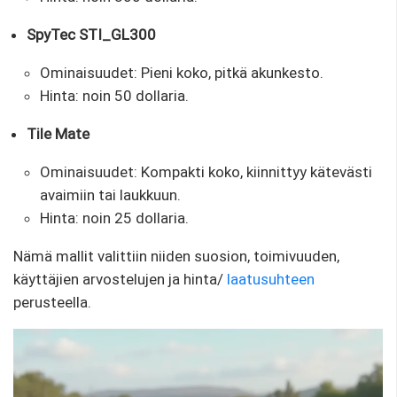
SpyTec STI_GL300
Ominaisuudet: Pieni koko, pitkä akunkesto.
Hinta: noin 50 dollaria.
Tile Mate
Ominaisuudet: Kompakti koko, kiinnittyy kätevästi
avaimiin tai laukkuun.
Hinta: noin 25 dollaria.
Nämä mallit valittiin niiden suosion, toimivuuden,
käyttäjien arvostelujen ja hinta/
laatusuhteen
perusteella.