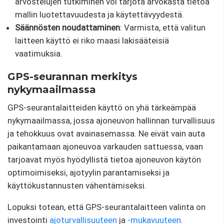
arvostelujen tutkiminen voi tarjota arvokasta tietoa
mallin luotettavuudesta ja käytettävyydestä.
Säännösten noudattaminen
: Varmista, että valitun
laitteen käyttö ei riko maasi lakisääteisiä
vaatimuksia.
GPS-seurannan merkitys
nykymaailmassa
GPS-seurantalaitteiden käyttö on yhä tärkeämpää
nykymaailmassa, jossa ajoneuvon hallinnan turvallisuus
ja tehokkuus ovat avainasemassa. Ne eivät vain auta
paikantamaan ajoneuvoa varkauden sattuessa, vaan
tarjoavat myös hyödyllistä tietoa ajoneuvon käytön
optimoimiseksi, ajotyylin parantamiseksi ja
käyttökustannusten vähentämiseksi.
Lopuksi totean, että GPS-seurantalaitteen valinta on
investointi
ajoturvallisuuteen
ja
-mukavuuteen
.