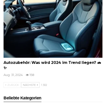
Autozubehör: Was wird 2024 im Trend liegen? 🚗
✨
Aug. 31, 2024
158
ZURÜCK
NÄCHSTE
1 302
Beliebte Kategorien