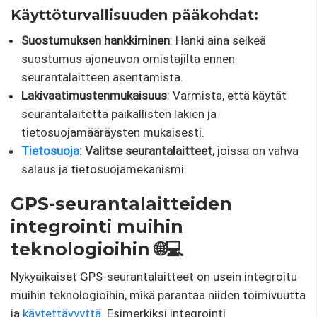
Käyttöturvallisuuden pääkohdat:
Suostumuksen hankkiminen
: Hanki aina selkeä
suostumus ajoneuvon omistajilta ennen
seurantalaitteen asentamista.
Lakivaatimustenmukaisuus
: Varmista, että käytät
seurantalaitetta paikallisten lakien ja
tietosuojamääräysten mukaisesti.
Tietosuoja
: Valitse seurantalaitteet,
joissa on vahva
salaus ja tietosuojamekanismi.
GPS-seurantalaitteiden
integrointi muihin
teknologioihin 🌐💻
Nykyaikaiset GPS-seurantalaitteet on usein integroitu
muihin teknologioihin, mikä parantaa niiden toimivuutta
ja
käytettävyyttä
. Esimerkiksi integrointi