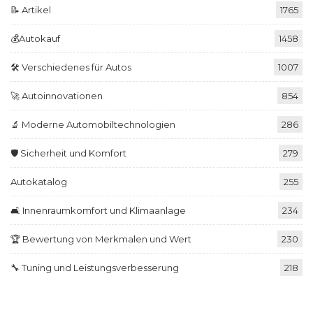
📝 Artikel
1765
💰Autokauf
1458
🛠️ Verschiedenes für Autos
1007
🚀 Autoinnovationen
854
🔬 Moderne Automobiltechnologien
286
🛡️ Sicherheit und Komfort
279
Autokatalog
255
🛋️ Innenraumkomfort und Klimaanlage
234
🏆 Bewertung von Merkmalen und Wert
230
🔧 Tuning und Leistungsverbesserung
218