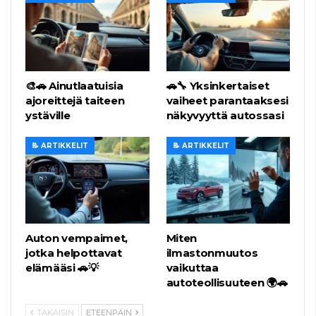
🎨🚗 Ainutlaatuisia
🚗🔧 Yksinkertaiset
ajoreittejä taiteen
vaiheet parantaaksesi
ystäville
näkyvyyttä autossasi
📝 ARTIKKELIT
📝 ARTIKKELIT
Auton vempaimet,
Miten
jotka helpottavat
ilmastonmuutos
elämääsi 🚗💡
vaikuttaa
autoteollisuuteen 🌍🚗
TAKAISIN
ETEENPÄIN